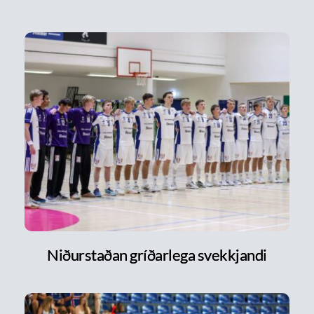
Niðurstaðan gríðarlega svekkjandi