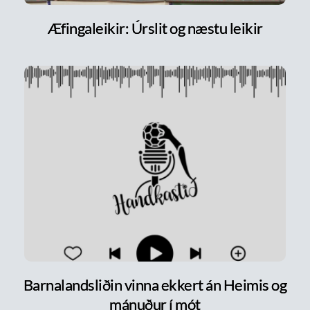
Æfingaleikir: Úrslit og næstu leikir
Barnalandsliðin vinna ekkert án Heimis og
mánuður í mót