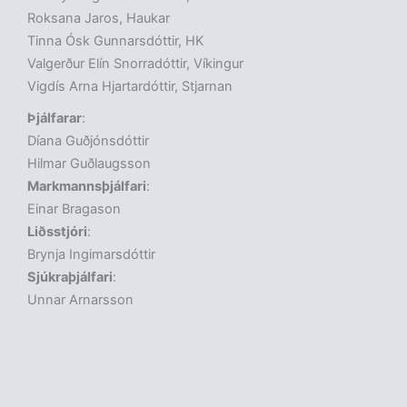
Roksana Jaros, Haukar
Tinna Ósk Gunnarsdóttir, HK
Valgerður Elín Snorradóttir, Víkingur
Vigdís Arna Hjartardóttir, Stjarnan
Þjálfarar
:
Díana Guðjónsdóttir
Hilmar Guðlaugsson
Markmannsþjálfari
:
Einar Bragason
Liðsstjóri
:
Brynja Ingimarsdóttir
Sjúkraþjálfari
:
Unnar Arnarsson