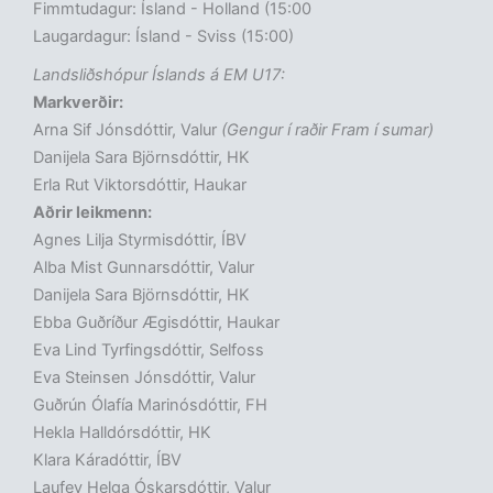
Fimmtudagur: Ísland - Holland (15:00
Laugardagur: Ísland - Sviss (15:00)
Landsliðshópur Íslands á EM U17:
Markverðir:
Arna Sif Jónsdóttir, Valur
(Gengur í raðir Fram í sumar)
Danijela Sara Björnsdóttir, HK
Erla Rut Viktorsdóttir, Haukar
Aðrir leikmenn:
Agnes Lilja Styrmisdóttir, ÍBV
Alba Mist Gunnarsdóttir, Valur
Danijela Sara Björnsdóttir, HK
Ebba Guðríður Ægisdóttir, Haukar
Eva Lind Tyrfingsdóttir, Selfoss
Eva Steinsen Jónsdóttir, Valur
Guðrún Ólafía Marinósdóttir, FH
Hekla Halldórsdóttir, HK
Klara Káradóttir, ÍBV
Laufey Helga Óskarsdóttir, Valur