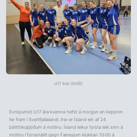
U17 kvk ((HSÍ))
Evrópumót U17 ára kvenna hefst á morgun en keppnin
fer fram í Svartfjallalandi. Þar er Ísland ein af 24
þátttökuþjóðum á mótinu. Ísland leikur fyrsta leik sinn á
mótinu í fyrramálið gegn Færeyjum klukkan 10:00 á