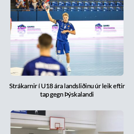
Strákarnir í U18 ára landsliðinu úr leik eftir
tap gegn Þýskalandi