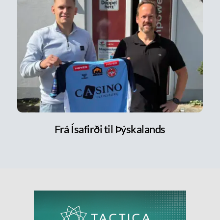
Frá Ísafirði til Þýskalands