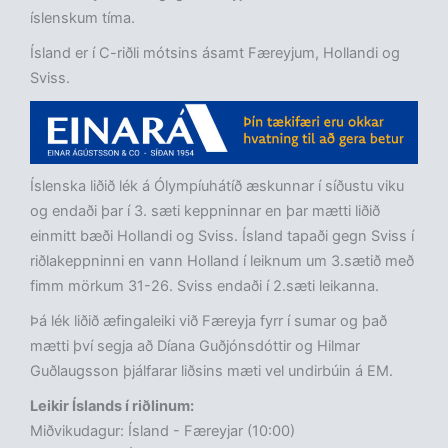
íslenskum tíma.
Ísland er í C-riðli mótsins ásamt Færeyjum, Hollandi og
Sviss.
Íslenska liðið lék á Ólympíuhátíð æskunnar í síðustu viku
og endaði þar í 3. sæti keppninnar en þar mætti liðið
einmitt bæði Hollandi og Sviss. Ísland tapaði gegn Sviss í
riðlakeppninni en vann Holland í leiknum um 3.sætið með
fimm mörkum 31-26. Sviss endaði í 2.sæti leikanna.
Þá lék liðið æfingaleiki við Færeyja fyrr í sumar og það
mætti því segja að Díana Guðjónsdóttir og Hilmar
Guðlaugsson þjálfarar liðsins mæti vel undirbúin á EM.
Leikir Íslands í riðlinum:
Miðvikudagur: Ísland - Færeyjar (10:00)