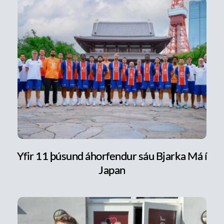
Yfir 11 þúsund áhorfendur sáu Bjarka Má í
Japan