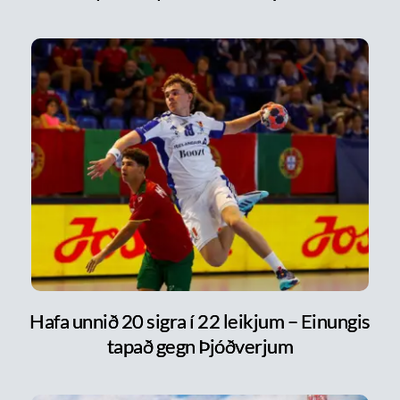
Hafa unnið 20 sigra í 22 leikjum – Einungis
tapað gegn Þjóðverjum