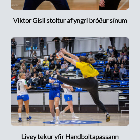
Viktor Gísli stoltur af yngri bróður sínum
Livey tekur yfir Handboltapassann