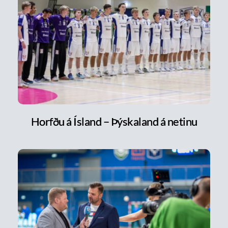
Horfðu á Ísland – Þýskaland á netinu