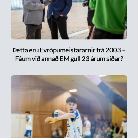
Þetta eru Evrópumeistararnir frá 2003 –
Fáum við annað EM gull 23 árum síðar?