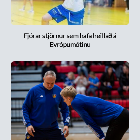
Fjórar stjörnur sem hafa heillað á
Evrópumótinu