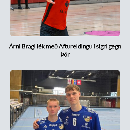
Árni Bragi lék með Aftureldingu í sigri gegn
Þór