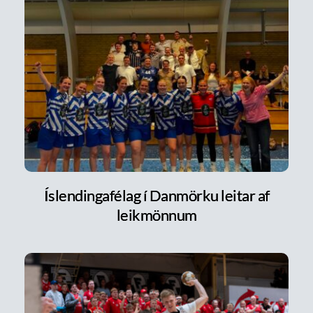
Íslendingafélag í Danmörku leitar af
leikmönnum