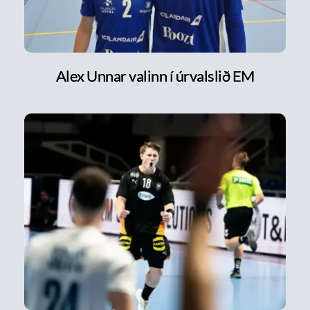
Alex Unnar valinn í úrvalslið EM