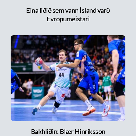
Eina liðið sem vann Ísland varð
Evrópumeistari
Bakhliðin: Blær Hinriksson