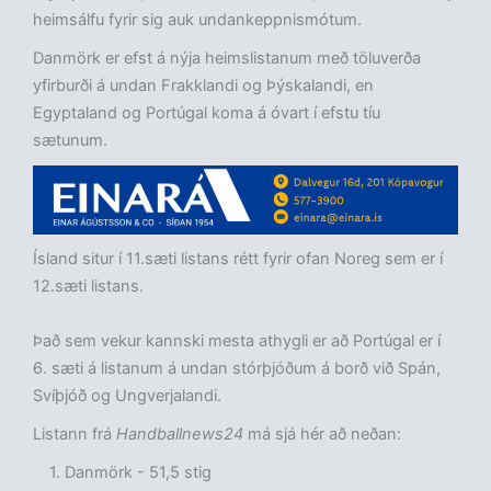
heimsálfu fyrir sig auk undankeppnismótum.
Danmörk er efst á nýja heimslistanum með töluverða
yfirburði á undan Frakklandi og Þýskalandi, en
Egyptaland og Portúgal koma á óvart í efstu tíu
sætunum.
Ísland situr í 11.sæti listans rétt fyrir ofan Noreg sem er í
12.sæti listans.
Það sem vekur kannski mesta athygli er að Portúgal er í
6. sæti á listanum á undan stórþjóðum á borð við Spán,
Svíþjóð og Ungverjalandi.
Listann frá
Handballnews24
má sjá hér að neðan:
Danmörk - 51,5 stig