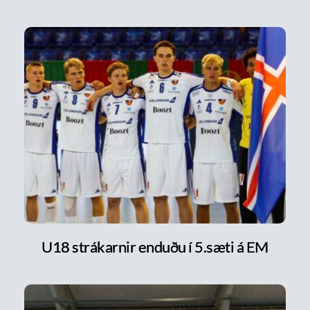
U18 strákarnir enduðu í 5.sæti á EM