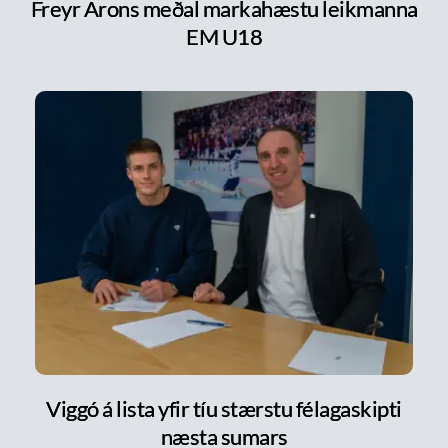
Freyr Arons meðal markahæstu leikmanna
EM U18
Viggó á lista yfir tíu stærstu félagaskipti
næsta sumars