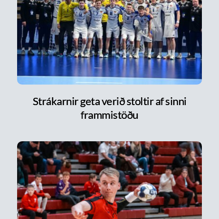
Strákarnir geta verið stoltir af sinni
frammistöðu