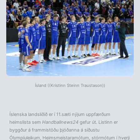
Ísland ((Kristinn Steinn Traustason))
Íslenska landsliðið er í 11.sæti nýjum uppfærðum
heimslista sem
Handballnews24
gefur út. Listinn er
byggður á frammistöðu þjóðanna á síðustu
Ólympíuleikum, Heimsmeistaramótum, stórmótum í hverji