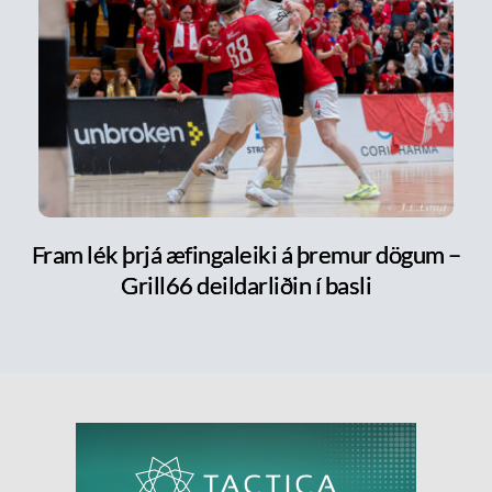
Fram lék þrjá æfingaleiki á þremur dögum –
Grill66 deildarliðin í basli