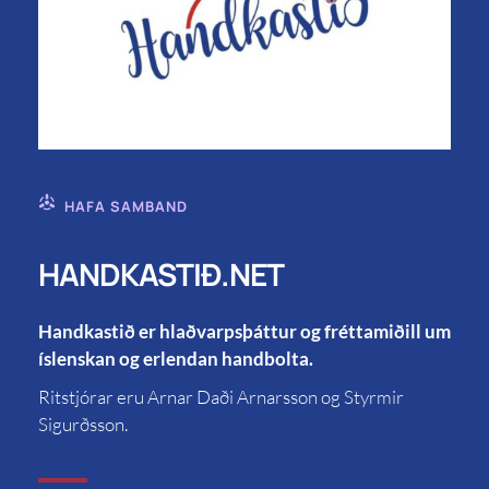
HAFA SAMBAND
HANDKASTIÐ.NET
Handkastið er hlaðvarpsþáttur og fréttamiðill um
íslenskan og erlendan handbolta.
Ritstjórar eru Arnar Daði Arnarsson og Styrmir
Sigurðsson.