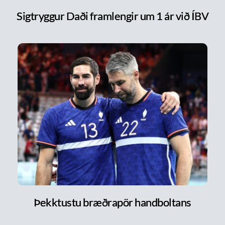
Sigtryggur Daði framlengir um 1 ár við ÍBV
Þekktustu bræðrapör handboltans