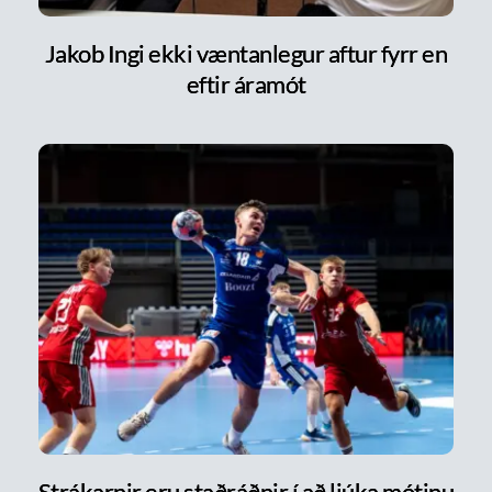
Jakob Ingi ekki væntanlegur aftur fyrr en
eftir áramót
Strákarnir eru staðráðnir í að ljúka mótinu