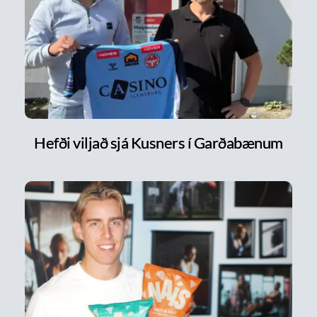
Hefði viljað sjá Kusners í Garðabænum