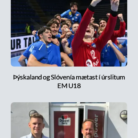
Þýskaland og Slóvenía mætast í úrslitum
EM U18