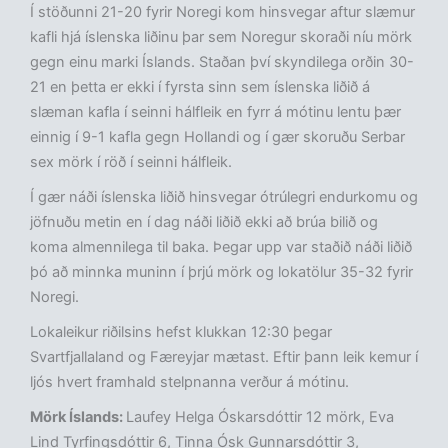
Í stöðunni 21-20 fyrir Noregi kom hinsvegar aftur slæmur
kafli hjá íslenska liðinu þar sem Noregur skoraði níu mörk
gegn einu marki Íslands. Staðan því skyndilega orðin 30-
21 en þetta er ekki í fyrsta sinn sem íslenska liðið á
slæman kafla í seinni hálfleik en fyrr á mótinu lentu þær
einnig í 9-1 kafla gegn Hollandi og í gær skoruðu Serbar
sex mörk í röð í seinni hálfleik.
Í gær náði íslenska liðið hinsvegar ótrúlegri endurkomu og
jöfnuðu metin en í dag náði liðið ekki að brúa bilið og
koma almennilega til baka. Þegar upp var staðið náði liðið
þó að minnka muninn í þrjú mörk og lokatölur 35-32 fyrir
Noregi.
Lokaleikur riðilsins hefst klukkan 12:30 þegar
Svartfjallaland og Færeyjar mætast. Eftir þann leik kemur í
ljós hvert framhald stelpnanna verður á mótinu.
Mörk Íslands:
Laufey Helga Óskarsdóttir 12 mörk, Eva
Lind Tyrfingsdóttir 6, Tinna Ósk Gunnarsdóttir 3,