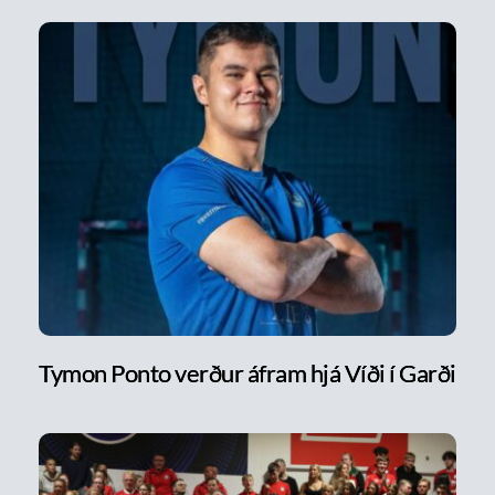
Tymon Ponto verður áfram hjá Víði í Garði