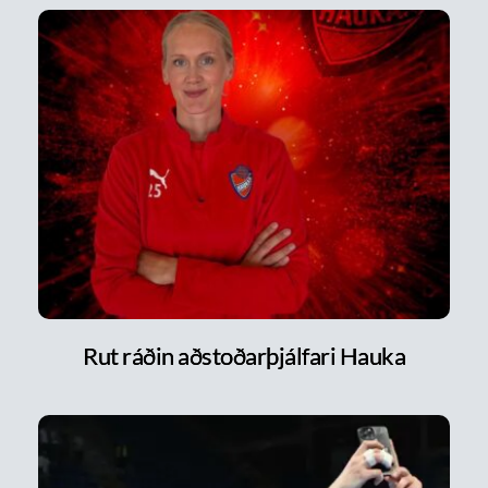
Rut ráðin aðstoðarþjálfari Hauka