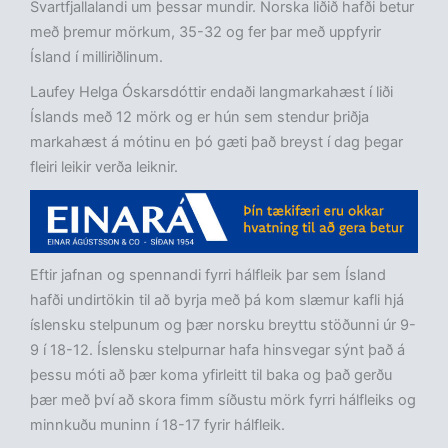
Svartfjallalandi um þessar mundir. Norska liðið hafði betur
með þremur mörkum, 35-32 og fer þar með uppfyrir
Ísland í milliriðlinum.
Laufey Helga Óskarsdóttir endaði langmarkahæst í liði
Íslands með 12 mörk og er hún sem stendur þriðja
markahæst á mótinu en þó gæti það breyst í dag þegar
fleiri leikir verða leiknir.
Eftir jafnan og spennandi fyrri hálfleik þar sem Ísland
hafði undirtökin til að byrja með þá kom slæmur kafli hjá
íslensku stelpunum og þær norsku breyttu stöðunni úr 9-
9 í 18-12. Íslensku stelpurnar hafa hinsvegar sýnt það á
þessu móti að þær koma yfirleitt til baka og það gerðu
þær með því að skora fimm síðustu mörk fyrri hálfleiks og
minnkuðu muninn í 18-17 fyrir hálfleik.