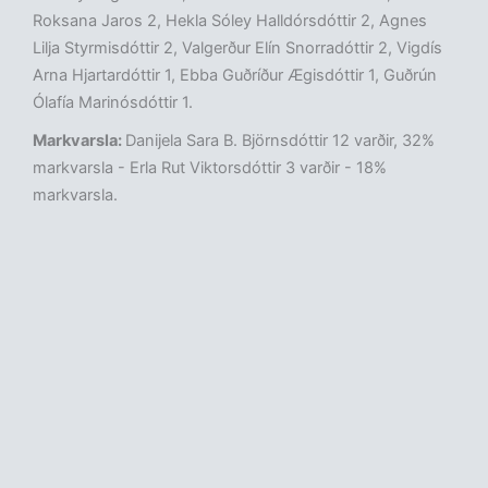
Roksana Jaros 2, Hekla Sóley Halldórsdóttir 2, Agnes
Lilja Styrmisdóttir 2, Valgerður Elín Snorradóttir 2, Vigdís
Arna Hjartardóttir 1, Ebba Guðríður Ægisdóttir 1, Guðrún
Ólafía Marinósdóttir 1.
Markvarsla:
Danijela Sara B. Björnsdóttir 12 varðir, 32%
markvarsla - Erla Rut Viktorsdóttir 3 varðir - 18%
markvarsla.