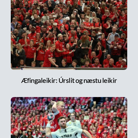
Æfingaleikir: Úrslit og næstu leikir