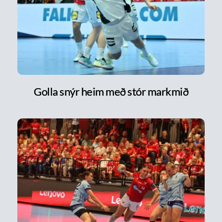
Golla snýr heim með stór markmið