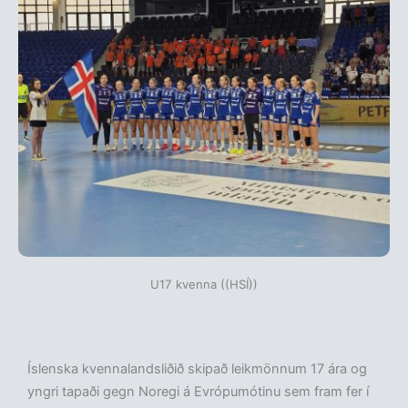
U17 kvenna ((HSÍ))
Íslenska kvennalandsliðið skipað leikmönnum 17 ára og
yngri tapaði gegn Noregi á Evrópumótinu sem fram fer í