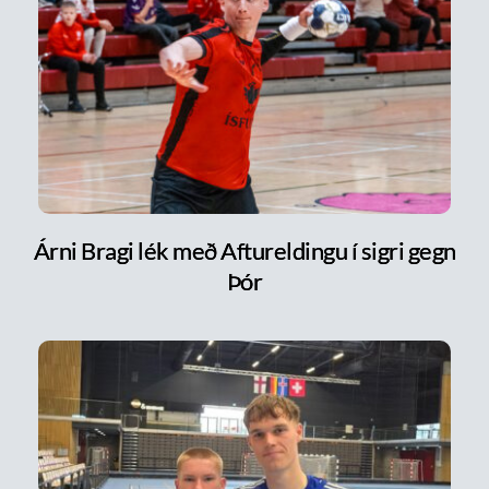
Árni Bragi lék með Aftureldingu í sigri gegn
Þór