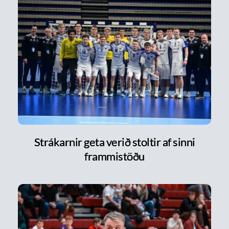
Strákarnir geta verið stoltir af sinni
frammistöðu