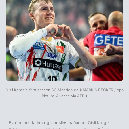
Gísli Þorgeir Kristjánsson SC Magdeburg ((MARIUS BECKER / dpa
Picture-Alliance via AFP))
Evrópumeistarinn og landsliðsmaðurinn, Gísli Þorgeir