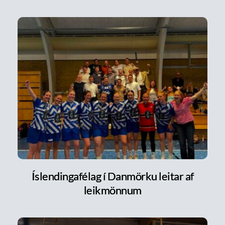
Íslendingafélag í Danmörku leitar af
leikmönnum