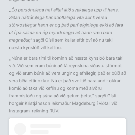
,,Ég persónulega hef alltaf litið svakalega upp til hans.
Síðan náttúrulega handboltalega vita allir hversu
stórkostlegur hann er og það þarf eiginlega ekki að fara
út í þá sálma en ég myndi segja að hann væri bara
magnaður,"
sagði Gísli sem kallar eftir því að nú taki
næsta kynslóð við keflinu.
,,Núna er bara tími til kominn að næsta kynslóð bara taki
við. Við sem erum búnir að fá reynsluna síðustu stórmót
og við erum búnir að vera ungir og efnilegir, það er búið að
vera bíða eftir okkur. Nú er það svolítið bara undir okkur
komið að taka við keflinu og koma með alvöru
frammistöðu og sýna að við getum þetta," sagði Gísli
Þorgeir Kristjánsson leikmaður Magdeburg í viðtali við
Instagram-reikning RÚV.