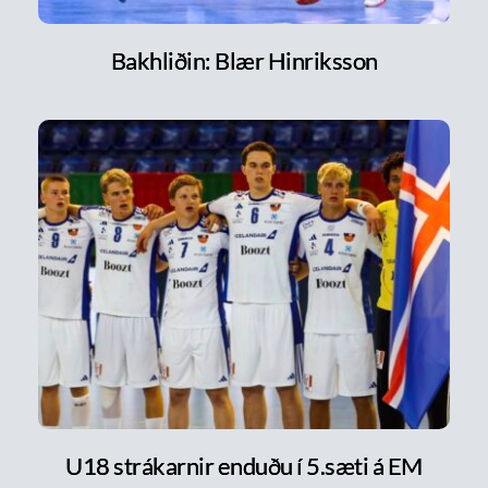
Bakhliðin: Blær Hinriksson
U18 strákarnir enduðu í 5.sæti á EM