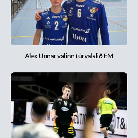
Alex Unnar valinn í úrvalslið EM