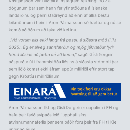
Kristjánsson var í viðtali á Instagram reikningi
RÚV
á
dögunum þar sem hann fer yfir stöðuna á íslenska
landsliðinu og þeirri staðreynd að einn af allra bestu
leikmönnum í heimi, Aron Pálmarsson sé hættur og nú sé
komið að öðrum að taka við keflinu.
,,Við vorum alls ekki langt frá þessu á síðasta móti (HM
2025). Ég er alveg sannfærður og mjög jákvæður fyrir
hönd liðsins að þetta sé að koma,"
sagði Gísli Þorgeir
aðspurður út í frammistöðu liðsins á síðasta stórmóti þar
sem liðið komst ekki áfram uppúr milliriðli eftir stórt tap
gegn Króatíu í milliriðlinum.
Aron Pálmarsson líkt og Gísli Þorgeir er uppalinn í FH og
hafa þeir farið svipaða leið í upphafi síns
atvinnumannaferils þar sem báðir fóru þeir frá FH til Kiel
ungir að árum.