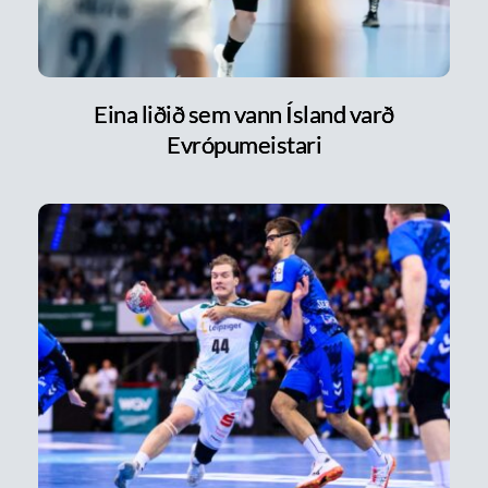
Eina liðið sem vann Ísland varð
Evrópumeistari