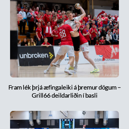
Fram lék þrjá æfingaleiki á þremur dögum –
Grill66 deildarliðin í basli