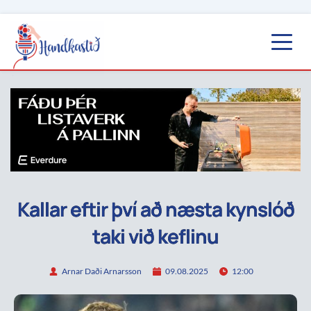
Kallar eftir því að næsta kynslóð
taki við keflinu
Arnar Daði Arnarsson
09.08.2025
12:00