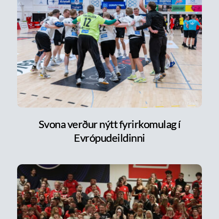
Svona verður nýtt fyrirkomulag í
Evrópudeildinni