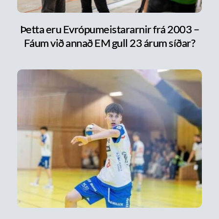
Þetta eru Evrópumeistararnir frá 2003 –
Fáum við annað EM gull 23 árum síðar?