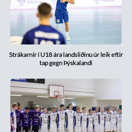
Strákarnir í U18 ára landsliðinu úr leik eftir
tap gegn Þýskalandi