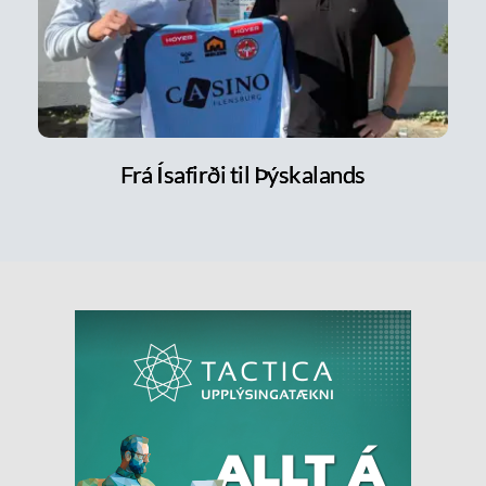
Frá Ísafirði til Þýskalands