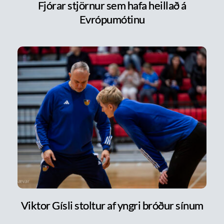
Fjórar stjörnur sem hafa heillað á
Evrópumótinu
Viktor Gísli stoltur af yngri bróður sínum