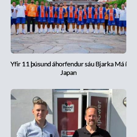
Yfir 11 þúsund áhorfendur sáu Bjarka Má í
Japan