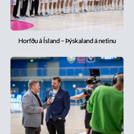
Horfðu á Ísland – Þýskaland á netinu