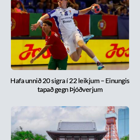
Hafa unnið 20 sigra í 22 leikjum – Einungis
tapað gegn Þjóðverjum