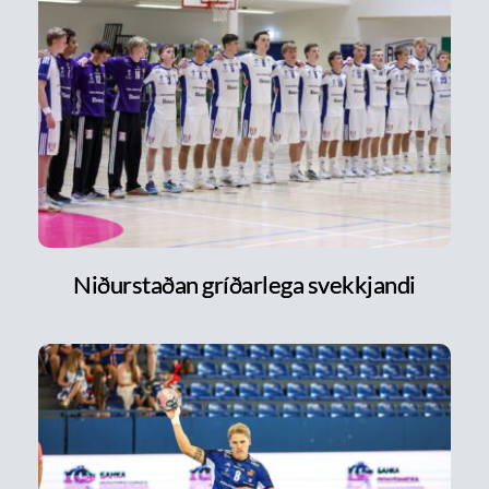
Niðurstaðan gríðarlega svekkjandi