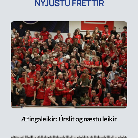
NÝJUSTU FRÉTTIR
Æfingaleikir: Úrslit og næstu leikir