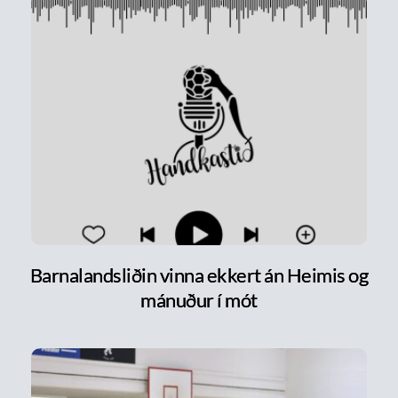
Barnalandsliðin vinna ekkert án Heimis og
mánuður í mót