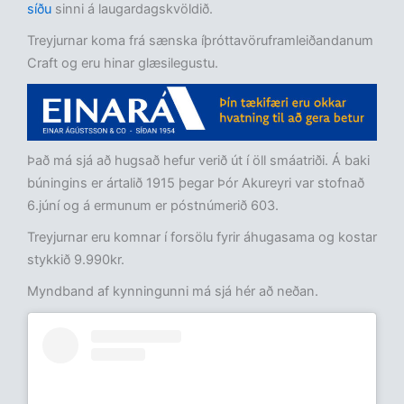
síðu
sinni á laugardagskvöldið.
Treyjurnar koma frá sænska íþróttavöruframleiðandanum
Craft og eru hinar glæsilegustu.
Það má sjá að hugsað hefur verið út í öll smáatriði. Á baki
búningins er ártalið 1915 þegar Þór Akureyri var stofnað
6.júní og á ermunum er póstnúmerið 603.
Treyjurnar eru komnar í forsölu fyrir áhugasama og kostar
stykkið 9.990kr.
Myndband af kynningunni má sjá hér að neðan.