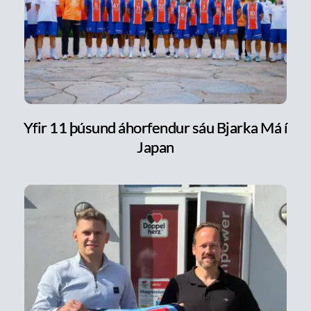
Yfir 11 þúsund áhorfendur sáu Bjarka Má í
Japan