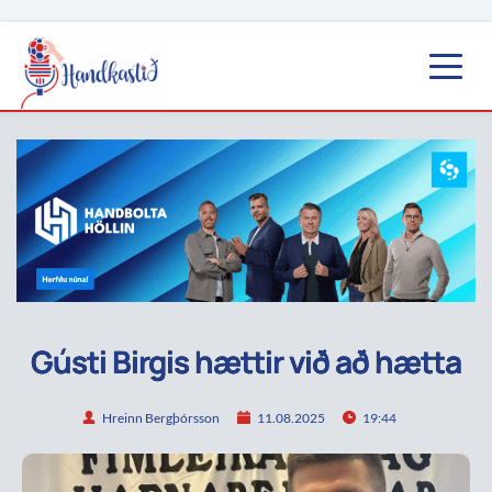
Gústi Birgis hættir við að hætta
Hreinn Bergþórsson
11.08.2025
19:44