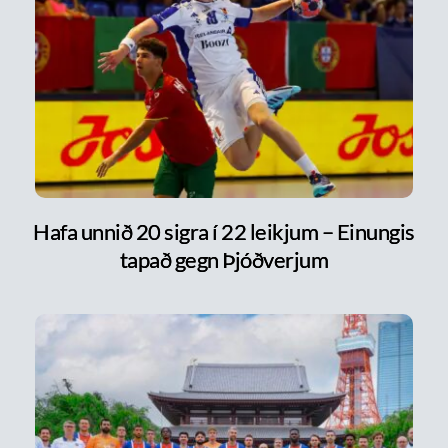
Hafa unnið 20 sigra í 22 leikjum – Einungis
tapað gegn Þjóðverjum