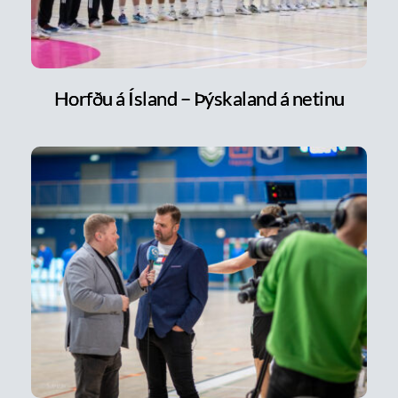
Horfðu á Ísland – Þýskaland á netinu