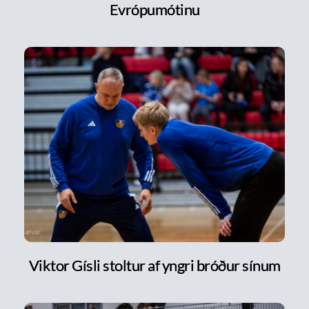
Evrópumótinu
Viktor Gísli stoltur af yngri bróður sínum