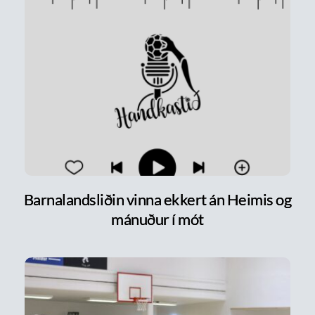
Barnalandsliðin vinna ekkert án Heimis og
mánuður í mót