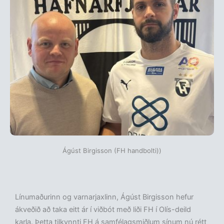
Ágúst Birgisson (FH handbolti))
Línumaðurinn og varnarjaxlinn, Ágúst Birgisson hefur
ákveðið að taka eitt ár í viðbót með liði FH í Olís-deild
karla. Þetta tilkynnti FH á samfélagsmiðlum sínum nú rétt