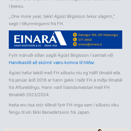
í þessu.
,,One more year, takk! Ágúst Birgisson tekur slaginn,"
segir í tilkynningunni frá FH.
Fyrir mánuði síðan sagði Ágúst Birgisson í samtali við
Handkastið að skórnir væru komna til hliðar.
Ágúst hefur leikið með FH síðustu níu og hálft tímabil eða
frá janúar árið 2016 er hann gekk í raðir FH á miðju tímabili
frá Aftureldingu. Hann varð Íslandsmeistari með FH
tímabilið 2023/2024.
Þetta eru risa stór tíðindi fyrir FH-inga sem í síðustu viku
fengu til sín Birki Benediktsson frá Japan.