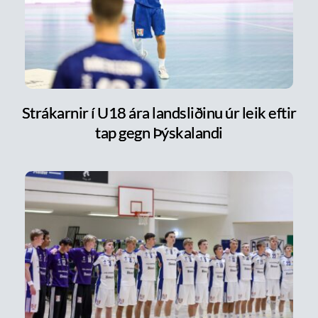
Strákarnir í U18 ára landsliðinu úr leik eftir
tap gegn Þýskalandi