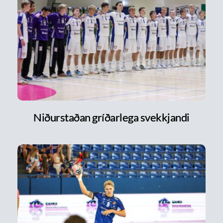
Niðurstaðan gríðarlega svekkjandi