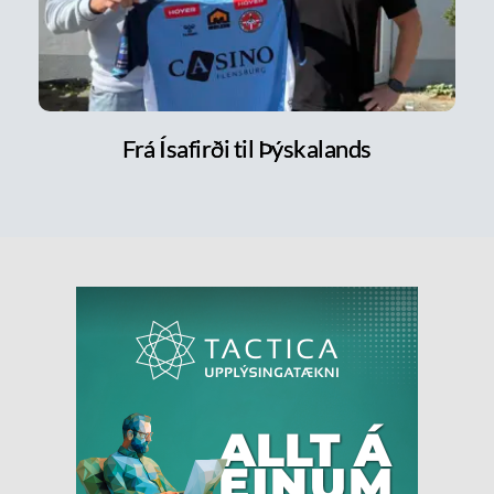
Frá Ísafirði til Þýskalands