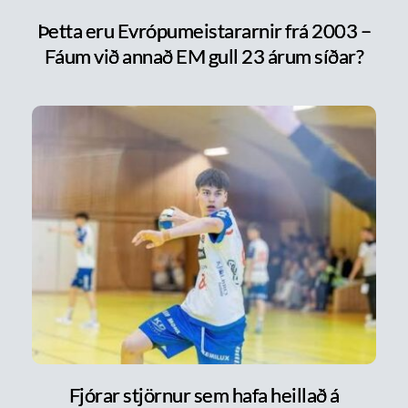
Þetta eru Evrópumeistararnir frá 2003 –
Fáum við annað EM gull 23 árum síðar?
Fjórar stjörnur sem hafa heillað á