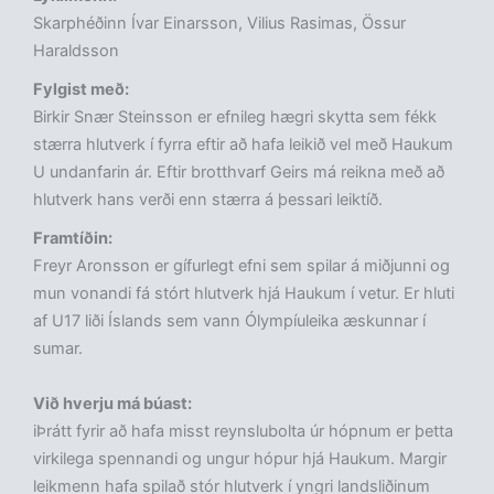
Skarphéðinn Ívar Einarsson, Vilius Rasimas, Össur
Haraldsson
Fylgist með:
Birkir Snær Steinsson er efnileg hægri skytta sem fékk
stærra hlutverk í fyrra eftir að hafa leikið vel með Haukum
U undanfarin ár. Eftir brotthvarf Geirs má reikna með að
hlutverk hans verði enn stærra á þessari leiktíð.
Framtíðin:
Freyr Aronsson er gífurlegt efni sem spilar á miðjunni og
mun vonandi fá stórt hlutverk hjá Haukum í vetur. Er hluti
af U17 liði Íslands sem vann Ólympíuleika æskunnar í
sumar.
Við hverju má búast:
iÞrátt fyrir að hafa misst reynslubolta úr hópnum er þetta
virkilega spennandi og ungur hópur hjá Haukum. Margir
leikmenn hafa spilað stór hlutverk í yngri landsliðinum