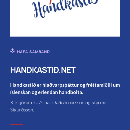
HAFA SAMBAND
HANDKASTIÐ.NET
Handkastið er hlaðvarpsþáttur og fréttamiðill um
íslenskan og erlendan handbolta.
Ritstjórar eru Arnar Daði Arnarsson og Styrmir
Sigurðsson.