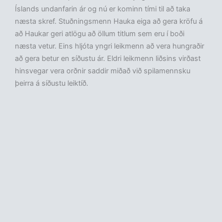
Íslands undanfarin ár og nú er kominn tími til að taka
næsta skref. Stuðningsmenn Hauka eiga að gera kröfu á
að Haukar geri atlögu að öllum titlum sem eru í boði
næsta vetur. Eins hljóta yngri leikmenn að vera hungraðir
að gera betur en síðustu ár. Eldri leikmenn liðsins virðast
hinsvegar vera orðnir saddir miðað við spilamennsku
þeirra á síðustu leiktíð.