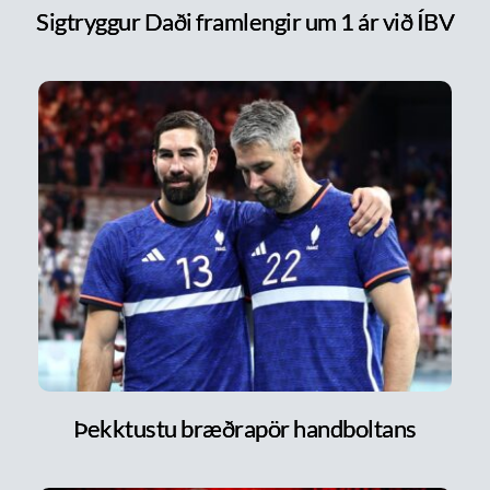
Sigtryggur Daði framlengir um 1 ár við ÍBV
Þekktustu bræðrapör handboltans