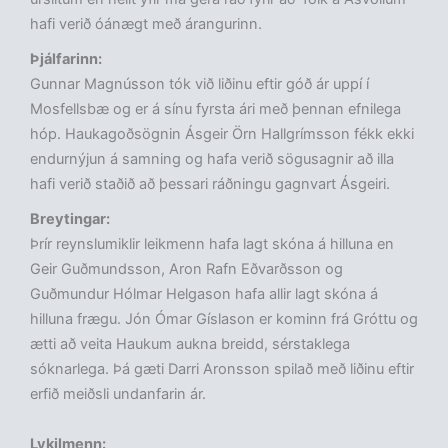
hafi verið óánægt með árangurinn.
Þjálfarinn:
Gunnar Magnússon tók við liðinu eftir góð ár uppí í
Mosfellsbæ og er á sínu fyrsta ári með þennan efnilega
hóp. Haukagoðsögnin Ásgeir Örn Hallgrímsson fékk ekki
endurnýjun á samning og hafa verið sögusagnir að illa
hafi verið staðið að þessari ráðningu gagnvart Ásgeiri.
Breytingar:
Þrír reynslumiklir leikmenn hafa lagt skóna á hilluna en
Geir Guðmundsson, Aron Rafn Eðvarðsson og
Guðmundur Hólmar Helgason hafa allir lagt skóna á
hilluna frægu. Jón Ómar Gíslason er kominn frá Gróttu og
ætti að veita Haukum aukna breidd, sérstaklega
sóknarlega. Þá gæti Darri Aronsson spilað með liðinu eftir
erfið meiðsli undanfarin ár.
Lykilmenn: