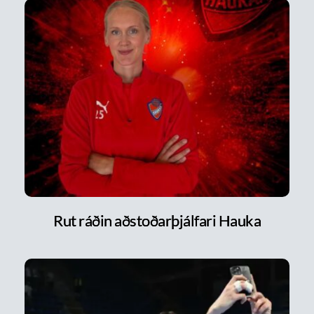
Rut ráðin aðstoðarþjálfari Hauka