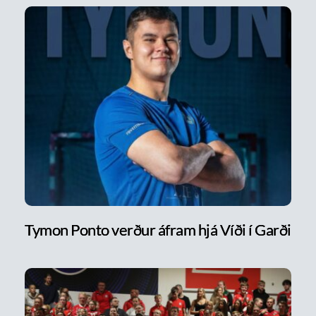
Tymon Ponto verður áfram hjá Víði í Garði