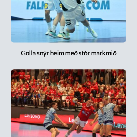
Golla snýr heim með stór markmið