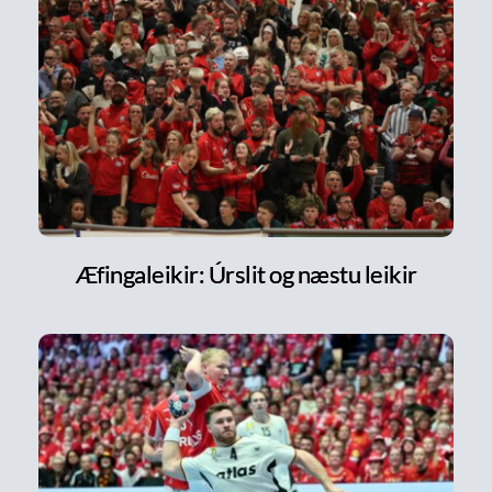
Æfingaleikir: Úrslit og næstu leikir