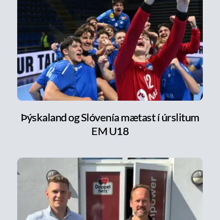
Þýskaland og Slóvenía mætast í úrslitum
EM U18