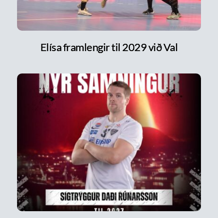
Elísa framlengir til 2029 við Val