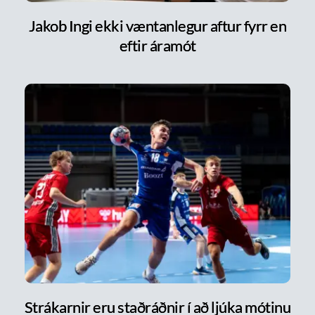
Jakob Ingi ekki væntanlegur aftur fyrr en
eftir áramót
Strákarnir eru staðráðnir í að ljúka mótinu