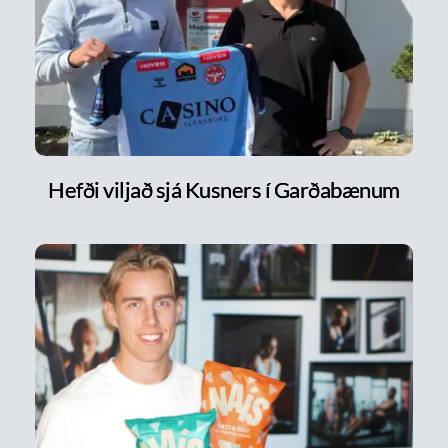
Hefði viljað sjá Kusners í Garðabænum