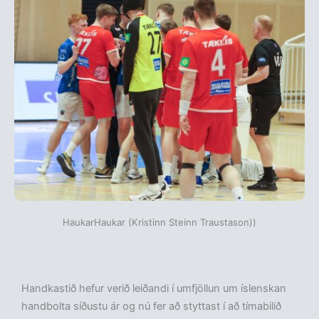
HaukarHaukar (Kristinn Steinn Traustason))
Handkastið hefur verið leiðandi í umfjöllun um íslenskan
handbolta síðustu ár og nú fer að styttast í að tímabilið