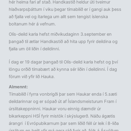
hér heima fari af stað. Handkastið heldur úti tveimur
hlaðvarpsþáttum í viku þegar tímabilið er í gangi auk þess
að fjalla vel og ítarlega um allt sem tengist íslenska
boltanum hér á vefnum.
Olís-deild karla hefst miðvikudaginn 3.september en
þangað til ætlar Handkastið að hita upp fyrir deildina og
fjalla um öll liðin í deildinni.
Í dag er 19 dagar þangað til Olís-deild karla hefst og því
löngu orðið tímabært að kynna sér liðin í deildinni. Í dag
förum við yfir lið
Hauka
.
Almennt:
Tímabilið í fyrra vonbrigði þar sem Haukar enda í 5.sæti
deildarinnar og er sópað út af Íslandsmeisturum Fram í
úrslitakeppninni. Haukar voru einnig dæmdir úr
bikarkeppni HSÍ fyrir mistök í skýslugerð. Náðu ágætis
árangri í Evrópubikarnum þar sem liðið féll úr leik í 8-liða
úrslitum en heilt yfir má gera ráð fyrir að fólk á Ásvöllum