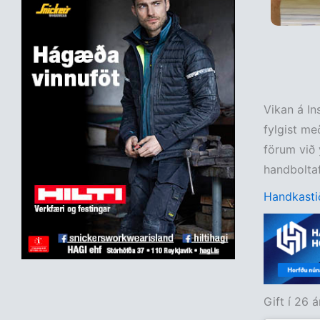
Vikan á In
fylgist me
förum við 
handboltaf
Handkastið
Gift í 26 á