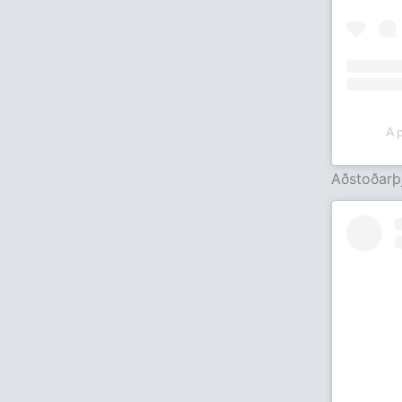
A 
Aðstoðarþj