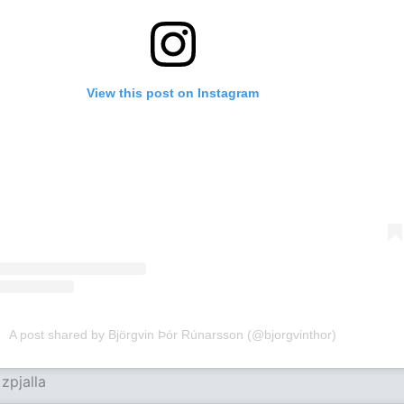
View this post on Instagram
A post shared by Björgvin Þór Rúnarsson (@bjorgvinthor)
zpjalla