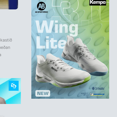
kastið
neðan
a