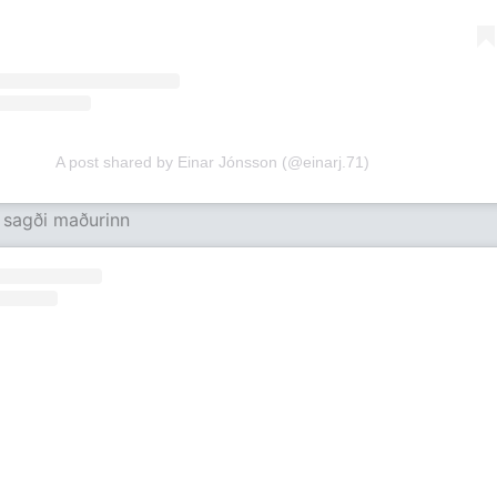
A post shared by Einar Jónsson (@einarj.71)
sagði maðurinn