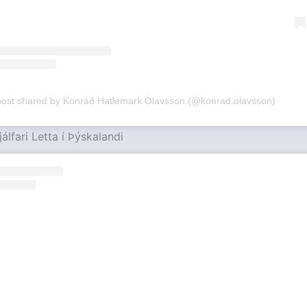
post shared by Konráð Hatlemark Olavsson (@konrad.olavsson)
álfari Letta í Þýskalandi