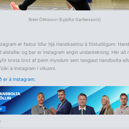
Breki Óðinsson (Eyjólfur Garðarsson))
stagram er fastur liður hjá Handkastinu á föstudögum. Hand
ð alstaðar og þar er Instagram engin undantekning. Hér að 
yfir brota brot af þeim myndum sem tengjast handbolta eð
ólki á Instagram í vikunni.
 er á Instagram.
r