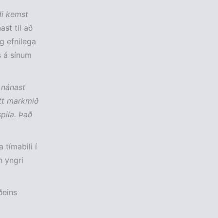
di kemst
ast til að
g efnilega
s á sínum
m nánast
itt markmið
pila. Það
 tímabili í
n yngri
ðeins