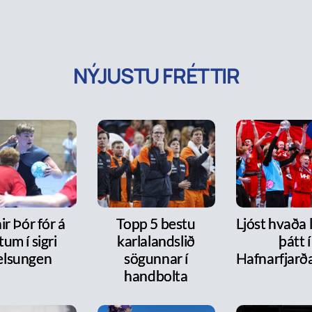
NÝJUSTU FRÉTTIR
r Þór fór á
Topp 5 bestu
Ljóst hvaða 
tum í sigri
karlalandslið
þátt í
lsungen
sögunnar í
Hafnarfjarð
handbolta