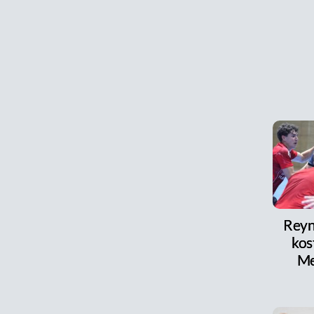
Reyni
kos
Me