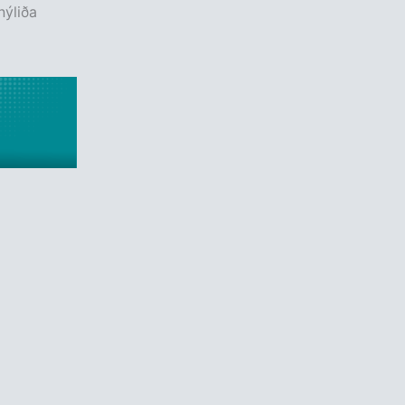
nýliða