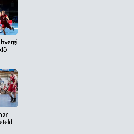
hvergi
kið
nar
efeld