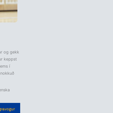
ar og gekk
fur keppst
rems í
a nokkuð
lenska