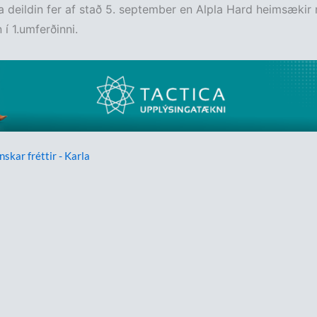
a deildin fer af stað 5. september en Alpla Hard heimsækir 
 í 1.umferðinni.
nskar fréttir - Karla