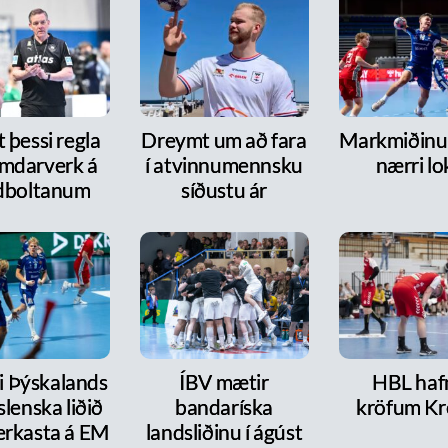
 þessi regla
Dreymt um að fara
Markmiðinu 
mdarverk á
í atvinnumennsku
nærri lo
dboltanum
síðustu ár
ri Þýskalands
ÍBV mætir
HBL haf
íslenska liðið
bandaríska
kröfum Kr
erkasta á EM
landsliðinu í ágúst