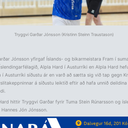
Tryggvi Garðar Jónsson (Kristinn Steinn Traustason)
rðar Jónsson yfirgaf Íslands- og bikarmeistara Fram í sum
ð Íslendingarfélagið, Alpla Hard í Austurríki en Alpla Hard he
í Austurríki síðustu ár en varð að sætta sig við tap gegn K
rslitakeppninnar á síðustu leiktíð eftir að hafa unnið deildin
di.
Hard hittir Tryggvi Garðar fyrir Tuma Stein Rúnarsson og ís
, Hannes Jón Jónsson.