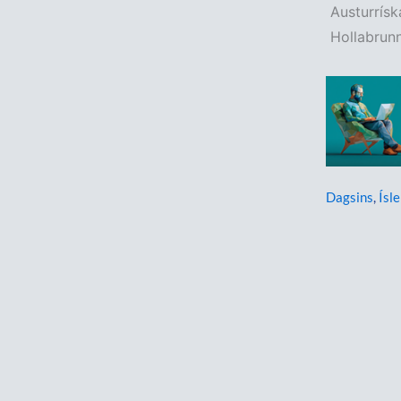
Austurrísk
Hollabrunn
Dagsins
,
Ísle