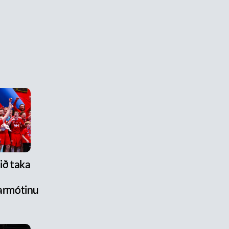
lið taka
armótinu