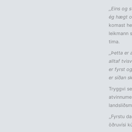
,,Eins og 
ég hægt og
komast hei
leikmann s
tima.
,,Þetta er
alltaf tvi
er fyrst o
er síðan s
Tryggvi se
atvinnumen
landsliðsm
,,Fyrstu d
öðruvísi k