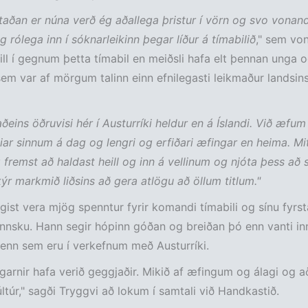
staðan er núna verð ég aðallega þristur í vörn og svo vonan
 rólega inn í sóknarleikinn þegar líður á tímabilið
," sem von
ll í gegnum þetta tímabil en meiðsli hafa elt þennan unga o
em var af mörgum talinn einn efnilegasti leikmaður landsin
 aðeins öðruvisi hér í Austurríki heldur en á Íslandi. Við æfu
sviar sinnum á dag og lengri og erfiðari æfingar en heima. M
g fremst að haldast heill og inn á vellinum og njóta þess að s
kýr markmið liðsins að gera atlögu að öllum titlum."
gist vera mjög spenntur fyrir komandi tímabili og sínu fyrsta
nsku. Hann segir hópinn góðan og breiðan þó enn vanti in
enn sem eru í verkefnum með Austurríki.
agarnir hafa verið geggjaðir. Mikið af æfingum og álagi og a
últúr," sagði Tryggvi að lokum í samtali við Handkastið.