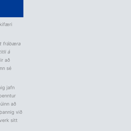
kifæri
st frábæra
tli á
ir að
ann sé
ig jafn
penntur
búinn að
 þannig við
verk sitt