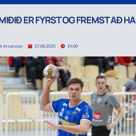
IÐIÐ ER FYRST OG FREMST AÐ H
i Arnarsson
17.08.2025
10:00