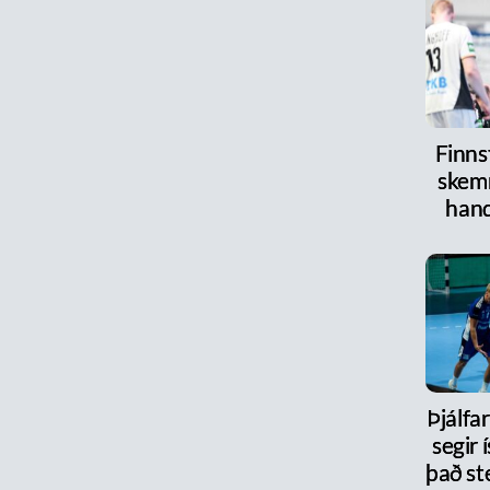
Finnst
skem
han
Þjálfa
segir 
það st