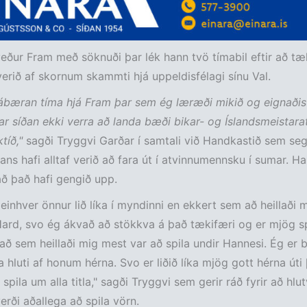
eður Fram með söknuði þar lék hann tvö tímabil eftir að tæ
verið af skornum skammti hjá uppeldisfélagi sínu Val.
frábæran tíma hjá Fram þar sem ég læræði mikið og eignaði
var síðan ekki verra að landa bæði bikar- og Íslandsmeistarati
ktíð,"
sagði Tryggvi Garðar í samtali við Handkastið sem seg
ns hafi alltaf verið að fara út í atvinnumennsku í sumar. H
ð það hafi gengið upp.
 einhver önnur lið líka í myndinni en ekkert sem að heillaði m
Hard, svo ég ákvað að stökkva á það tækifæri og er mjög s
 Það sem heillaði mig mest var að spila undir Hannesi. Ég er 
 hluti af honum hérna. Svo er liðið líka mjög gott hérna úti
pila um alla titla," sagði Tryggvi sem gerir ráð fyrir að hlut
verði aðallega að spila vörn.