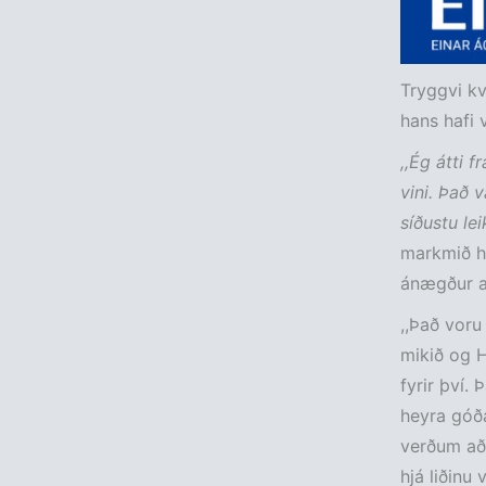
Tryggvi kv
hans hafi 
,,Ég átti 
vini. Það 
síðustu lei
markmið ha
ánægður a
,,Það voru
mikið og 
fyrir því.
heyra góða
verðum að s
hjá liðinu 