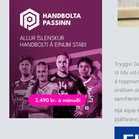
Tryggvi Ga
til liðs vi
á toppnum 
úrslitum ú
sannfæran
Hjá Alpla 
þjálfarann