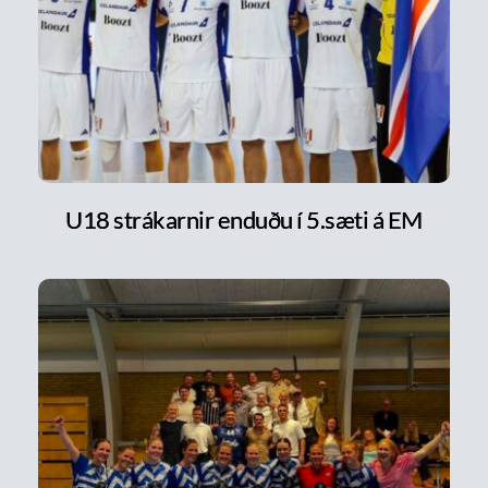
U18 strákarnir enduðu í 5.sæti á EM