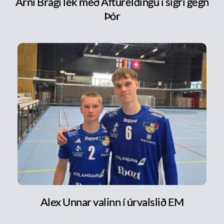
Árni Bragi lék með Aftureldingu í sigri gegn
Þór
Alex Unnar valinn í úrvalslið EM