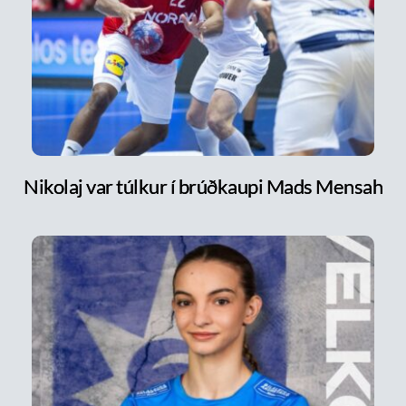
Nikolaj var túlkur í brúðkaupi Mads Mensah