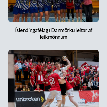
Íslendingafélag í Danmörku leitar af
leikmönnum