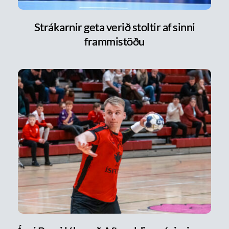
Strákarnir geta verið stoltir af sinni
frammistöðu