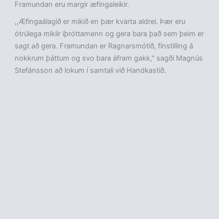
Framundan eru margir æfingaleikir.
,,Æfingaálagið er mikið en þær kvarta aldrei. Þær eru
ótrúlega miklir íþróttamenn og gera bara það sem þeim er
sagt að gera. Framundan er Ragnarsmótið, fínstilling á
nokkrum þáttum og svo bara áfram gakk," sagði Magnús
Stefánsson að lokum í samtali við Handkastið.