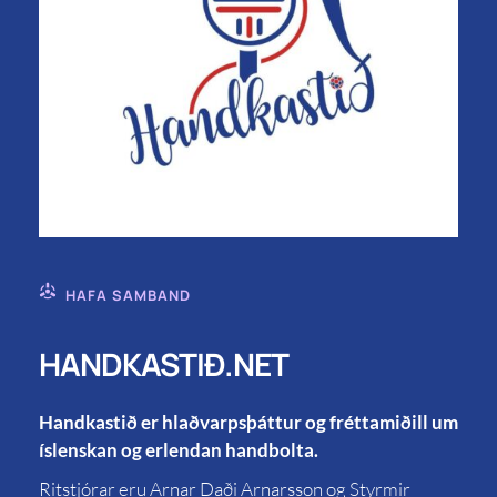
HAFA SAMBAND
HANDKASTIÐ.NET
Handkastið er hlaðvarpsþáttur og fréttamiðill um
íslenskan og erlendan handbolta.
Ritstjórar eru Arnar Daði Arnarsson og Styrmir