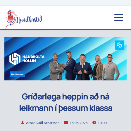
Gríðarlega heppin að ná
leikmann í þessum klassa
Arnar Daði Arnarsson
18.08.2025
10:00