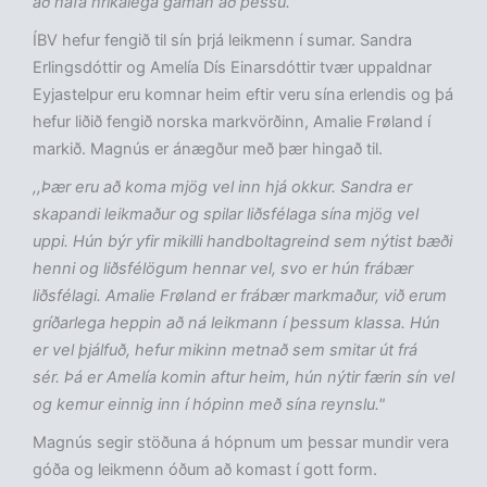
að hafa hrikalega gaman að þessu."
ÍBV hefur fengið til sín þrjá leikmenn í sumar. Sandra
Erlingsdóttir og Amelía Dís Einarsdóttir tvær uppaldnar
Eyjastelpur eru komnar heim eftir veru sína erlendis og þá
hefur liðið fengið norska markvörðinn, Amalie Frøland í
markið. Magnús er ánægður með þær hingað til.
,,Þær eru að koma mjög vel inn hjá okkur. Sandra er
skapandi leikmaður og spilar liðsfélaga sína mjög vel
uppi. Hún býr yfir mikilli handboltagreind sem nýtist bæði
henni og liðsfélögum hennar vel, svo er hún frábær
liðsfélagi. Amalie Frøland er frábær markmaður, við erum
gríðarlega heppin að ná leikmann í þessum klassa. Hún
er vel þjálfuð, hefur mikinn metnað sem smitar út frá
sér. Þá er Amelía komin aftur heim, hún nýtir færin sín vel
og kemur einnig inn í hópinn með sína reynslu."
Magnús segir stöðuna á hópnum um þessar mundir vera
góða og leikmenn óðum að komast í gott form.