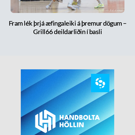
Fram lék þrjá æfingaleiki á þremur dögum –
Grill66 deildarliðin í basli