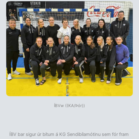
ÍBVw ((KA/Þór))
ÍBV bar sigur úr bítum á KG Sendibílamótinu sem fór fram