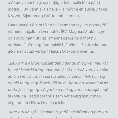
á Akureyri um helgina en fjögur kvennalið tóku þátt í
mótinu. ÍBV vann alla sína leiki á mótinu en auk ÍBV tóku
KA/Þór, Stjarnan og Grótta þátt í mótinu.
Handkastið sló á þráðinn til Vestmannaeyjum og heyrði í
nýráðnum þjálfara kvennaliðs ÍBV, Magnúsi Stefánssyni
og spurði hann út í spilamennsku liðsins á mótinu,
stöðuna á liðinu og framhaldið hjá liðinu síðustu vikurnar
áður en flautað verður til leiks í Olís-deild kvenna.
,,Leikirnir á KG Sendibílamótinu gengu mjög vel. Það var
þessi klassíski tröppugangur hjá liðinu. Það voru ákveðin
atriði sem við vildum sjá hjá liðinu í hverjum leik fyrir sig
og við fengum góð svör við þeim. Þetta eru leikirnir til að
prufa ýmislegt og við gerðum það og vorum ánægð með
útkomuna,"
sagði Magnús sem var ánægðastur með
stígandann í liðinu í hverjum leik.
,,Þær eru að spila sig saman, prófa sig áfram og þær eru