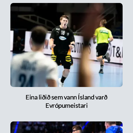
Eina liðið sem vann Ísland varð
Evrópumeistari