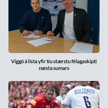
Viggó á lista yfir tíu stærstu félagaskipti
næsta sumars