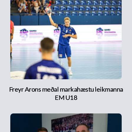
Freyr Arons meðal markahæstu leikmanna
EM U18