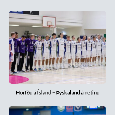
Horfðu á Ísland – Þýskaland á netinu