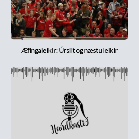
Æfingaleikir: Úrslit og næstu leikir