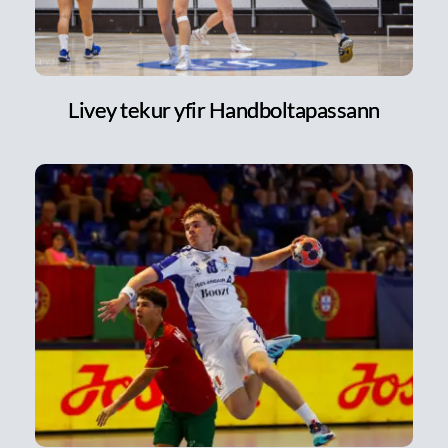
Livey tekur yfir Handboltapassann