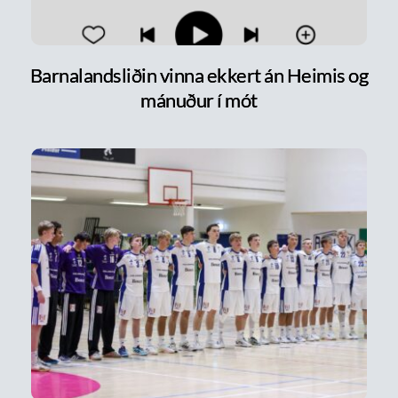
Barnalandsliðin vinna ekkert án Heimis og
mánuður í mót