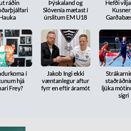
ut ráðin
Þýskaland og
Hefði vilja
ðarþjálfari
Slóvenía mætast í
Kusners
Hauka
úrslitum EM U18
Garðabæ
ndurkoma í
Jakob Ingi ekki
Strákarni
tunum hjá
væntanlegur aftur
staðráðnir
ari Frey?
fyrr en eftir áramót
ljúka móti
sigri