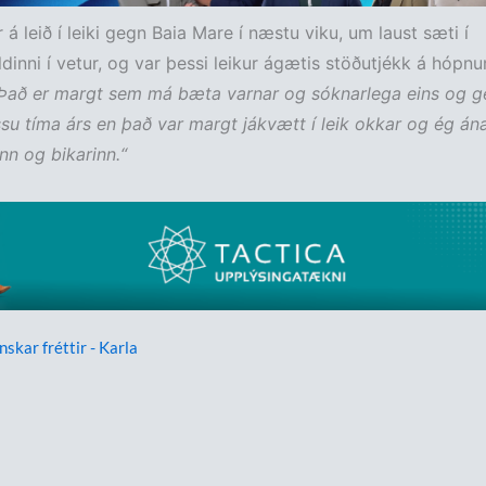
 á leið í leiki gegn Baia Mare í næstu viku, um laust sæti í
dinni í vetur, og var þessi leikur ágætis stöðutjékk á hópnu
Það er margt sem má bæta varnar og sóknarlega eins og g
ssu tíma árs en það var margt jákvætt í leik okkar og ég á
nn og bikarinn.“
nskar fréttir - Karla