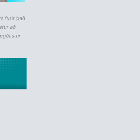
m fyrir það
efur að
nægðastur