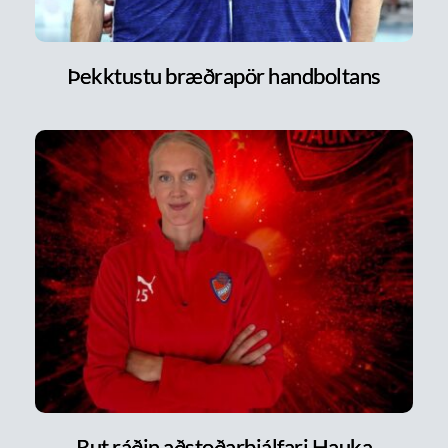
Þekktustu bræðrapör handboltans
Rut ráðin aðstoðarþjálfari Hauka