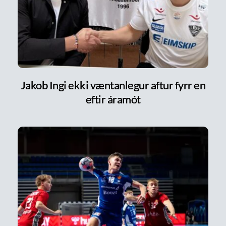
Jakob Ingi ekki væntanlegur aftur fyrr en
eftir áramót