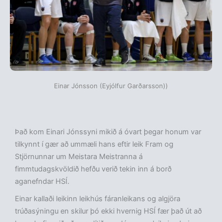
Einar Jónsson (Eyjólfur Garðarsson))
Það kom Einari Jónssyni mikið á óvart þegar honum var
tilkynnt í gær að ummæli hans eftir leik Fram og
Stjörnunnar um Meistara Meistranna á
fimmtudagskvöldið hefðu verið tekin inn á borð
aganefndar HSÍ.
Einar kallaði leikinn leikhús fáranleikans og algjöra
trúðasýningu en skilur þó ekki hvernig HSÍ fær það út að