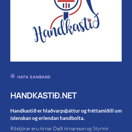
HAFA SAMBAND
HANDKASTIÐ.NET
Handkastið er hlaðvarpsþáttur og fréttamiðill um
íslenskan og erlendan handbolta.
Ritstjórar eru Arnar Daði Arnarsson og Styrmir