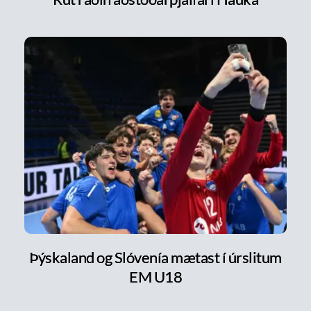
Þýskaland og Slóvenía mætast í úrslitum
EM U18