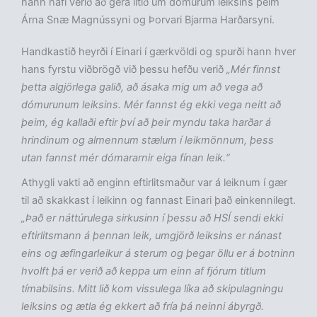
hann hafi verið að gera lítið um dómurum leiksins þeim
Árna Snæ Magnússyni og Þorvari Bjarma Harðarsyni.
Handkastið heyrði í Einari í gærkvöldi og spurði hann hver
hans fyrstu viðbrögð við þessu hefðu verið
„Mér finnst
þetta algjörlega galið, að ásaka mig um að vega að
dómurunum leiksins. Mér fannst ég ekki vega neitt að
þeim, ég kallaði eftir því að þeir myndu taka harðar á
hrindinum og almennum stælum í leikmönnum, þess
utan fannst mér dómararnir eiga fínan leik.“
Athygli vakti að enginn eftirlitsmaður var á leiknum í gær
til að skakkast í leikinn og fannast Einari það einkennilegt.
„Það er náttúrulega sirkusinn í þessu að HSÍ sendi ekki
eftirlitsmann á þennan leik, umgjörð leiksins er nánast
eins og æfingarleikur á sterum og þegar öllu er á botninn
hvolft þá er verið að keppa um einn af fjórum titlum
tímabilsins. Mitt lið kom vissulega líka að skipulagningu
leiksins og ætla ég ekkert að fría þá neinni ábyrgð.