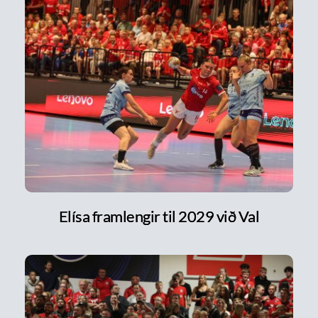
Elísa framlengir til 2029 við Val