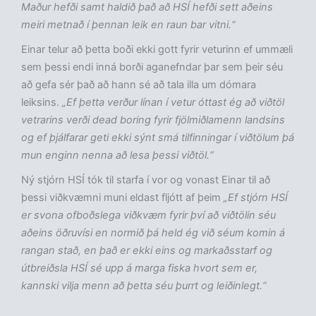
Maður hefði samt haldið það að HSÍ hefði sett aðeins
meiri metnað í þennan leik en raun bar vitni.“
Einar telur að þetta boði ekki gott fyrir veturinn ef ummæli
sem þessi endi inná borði aganefndar þar sem þeir séu
að gefa sér það að hann sé að tala illa um dómara
leiksins.
„Ef þetta verður línan í vetur óttast ég að viðtöl
vetrarins verði dead boring fyrir fjölmiðlamenn landsins
og ef þjálfarar geti ekki sýnt smá tilfinningar í viðtölum þá
mun enginn nenna að lesa þessi viðtöl.“
Ný stjórn HSÍ tók til starfa í vor og vonast Einar til að
þessi viðkvæmni muni eldast fljótt af þeim
„Ef stjórn HSÍ
er svona ofboðslega viðkvæm fyrir því að viðtölin séu
aðeins öðruvísi en normið þá held ég við séum komin á
rangan stað, en það er ekki eins og markaðsstarf og
útbreiðsla HSÍ sé upp á marga fiska hvort sem er,
kannski vilja menn að þetta séu þurrt og leiðinlegt.“