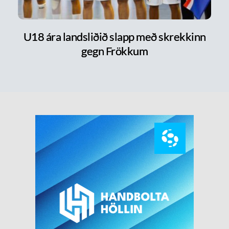
U18 ára landsliðið slapp með skrekkinn
gegn Frökkum