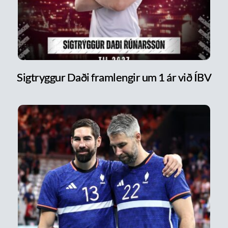
Sigtryggur Daði framlengir um 1 ár við ÍBV