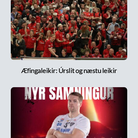
Æfingaleikir: Úrslit og næstu leikir