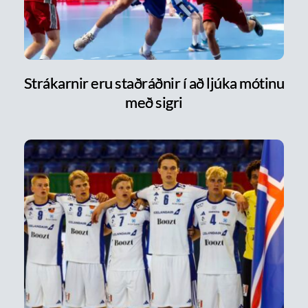
Strákarnir eru staðráðnir í að ljúka mótinu
með sigri