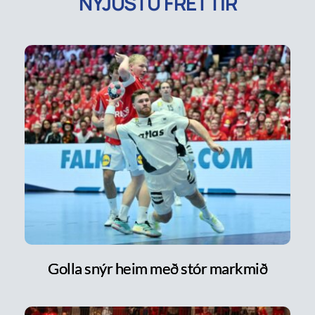
NÝJUSTU FRÉTTIR
Golla snýr heim með stór markmið