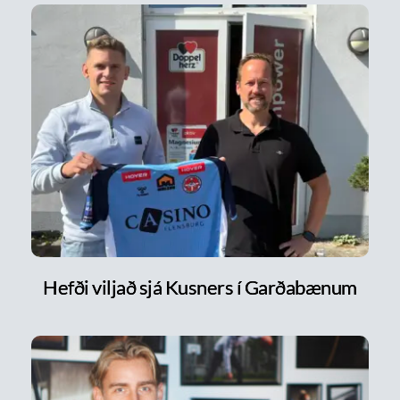
Hefði viljað sjá Kusners í Garðabænum