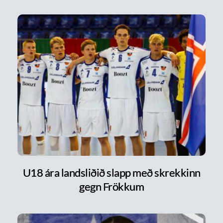
U18 ára landsliðið slapp með skrekkinn
gegn Frökkum