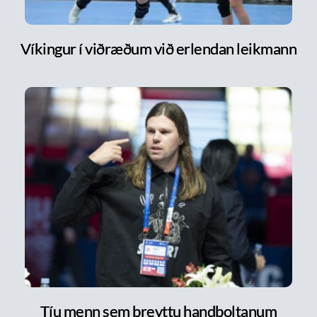
Víkingur í viðræðum við erlendan leikmann
Tíu menn sem breyttu handboltanum