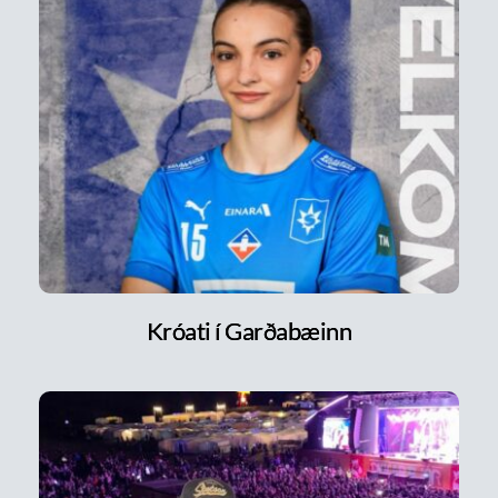
Króati í Garðabæinn