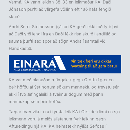
Varmá. KA vann leikinn 38-33 en leikmaður KA, Daði
Jónsson þurfti að yfirgefa völlinn eftir að hafa fengið
skurð.
Andri Snær Stefánsson þjálfari KA gerði ekki ráð fyrir því
að Daði yrði lengi frá en Daði fékk risa skurð í andlitið og
sauma þurfti sex spor að sögn Andra í samtali við
Handkastið.
KA var með planaðan æfingaleik gegn Gróttu í gær en
þeir höfðu aflýst honum sökum manneklu og treystu sér
ekki í tvo æfingaleiki á tveimur dögum með þann
mannskap sem þeir höfðu.
Tæpar tvær vikur eru í fyrsta leik KA í Olís-deildinni en sjö
leikmenn voru á meiðslalistanum fyrir leikinn gegn
Aftureldingu hjá KA. KA heimsækir nýliða Selfoss í