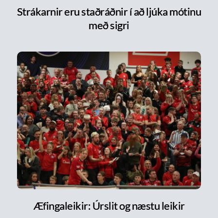
Strákarnir eru staðráðnir í að ljúka mótinu
með sigri
Æfingaleikir: Úrslit og næstu leikir