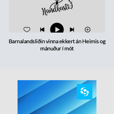
Barnalandsliðin vinna ekkert án Heimis og
mánuður í mót