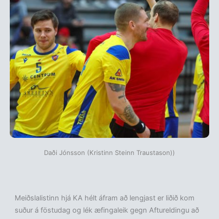
Daði Jónsson (Kristinn Steinn Traustason))
Meiðslalistinn hjá KA hélt áfram að lengjast er liðið kom
suður á föstudag og lék æfingaleik gegn Aftureldingu að