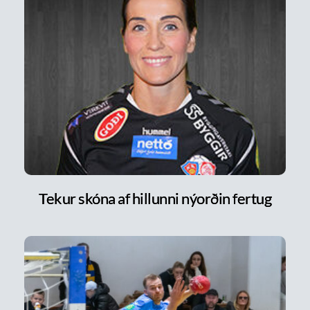
Tekur skóna af hillunni nýorðin fertug