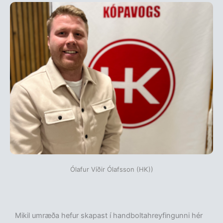
Ólafur Víðir Ólafsson (HK))
Mikil umræða hefur skapast í handboltahreyfingunni hér