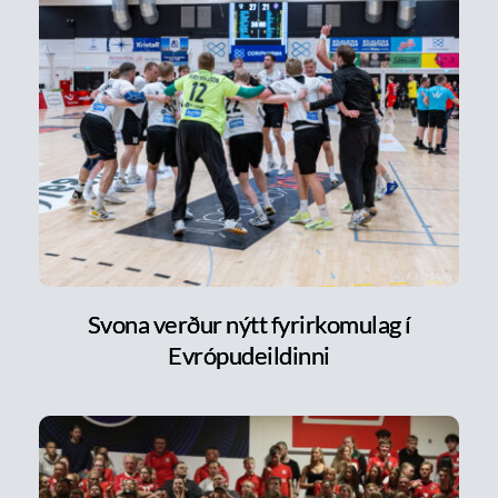
Svona verður nýtt fyrirkomulag í
Evrópudeildinni