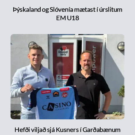
Þýskaland og Slóvenía mætast í úrslitum
EM U18
Hefði viljað sjá Kusners í Garðabænum