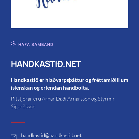
HAFA SAMBAND
HANDKASTIÐ.NET
Handkastið er hlaðvarpsþáttur og fréttamiðill um
íslenskan og erlendan handbolta.
Ritstjórar eru Arnar Daði Arnarsson og Styrmir
Sigurðsson.
handkastid
@handkastid.net