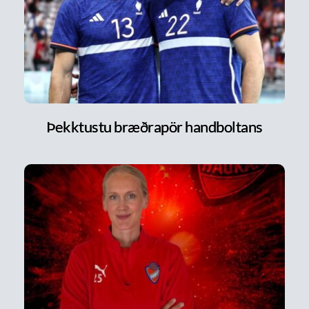
Þekktustu bræðrapör handboltans