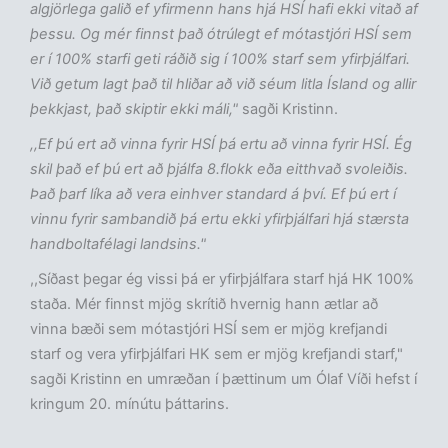
algjörlega galið ef yfirmenn hans hjá HSÍ hafi ekki vitað af
þessu. Og mér finnst það ótrúlegt ef mótastjóri HSÍ sem
er í 100% starfi geti ráðið sig í 100% starf sem yfirþjálfari.
Við getum lagt það til hliðar að við séum litla Ísland og allir
þekkjast, það skiptir ekki máli,"
sagði Kristinn.
,,Ef þú ert að vinna fyrir HSÍ þá ertu að vinna fyrir HSÍ. Ég
skil það ef þú ert að þjálfa 8.flokk eða eitthvað svoleiðis.
Það þarf líka að vera einhver standard á því. Ef þú ert í
vinnu fyrir sambandið þá ertu ekki yfirþjálfari hjá stærsta
handboltafélagi landsins."
,,Síðast þegar ég vissi þá er yfirþjálfara starf hjá HK 100%
staða. Mér finnst mjög skrítið hvernig hann ætlar að
vinna bæði sem mótastjóri HSÍ sem er mjög krefjandi
starf og vera yfirþjálfari HK sem er mjög krefjandi starf,"
sagði Kristinn en umræðan í þættinum um Ólaf Víði hefst í
kringum 20. mínútu þáttarins.