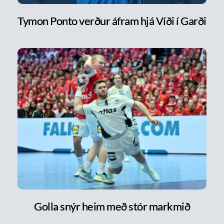
Tymon Ponto verður áfram hjá Víði í Garði
Golla snýr heim með stór markmið