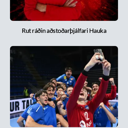
Rut ráðin aðstoðarþjálfari Hauka