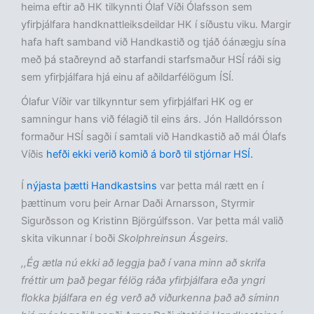
heima eftir að HK tilkynnti Ólaf Víði Ólafsson sem
yfirþjálfara handknattleiksdeildar HK í síðustu viku. Margir
hafa haft samband við Handkastið og tjáð óánægju sína
með þá staðreynd að starfandi starfsmaður HSÍ ráði sig
sem yfirþjálfara hjá einu af aðildarfélögum ÍSÍ
.
Ólafur Víðir var tilkynntur sem yfirþjálfari HK og er
samningur hans við félagið til eins árs. Jón Halldórsson
formaður HSÍ sagði í samtali við Handkastið að mál Ólafs
Víðis
hefði ekki verið komið á borð til stjórnar HSÍ.
Í
nýjasta þætti Handkastsins
var þetta mál rætt en í
þættinum voru þeir Arnar Daði Arnarsson, Styrmir
Sigurðsson og Kristinn Björgúlfsson. Var þetta mál valið
skita vikunnar í boði
Skolphreinsun Ásgeirs.
,,Ég ætla nú ekki að leggja það í vana minn að skrifa
fréttir um það þegar félög ráða yfirþjálfara eða yngri
flokka þjálfara en ég verð að viðurkenna það að síminn