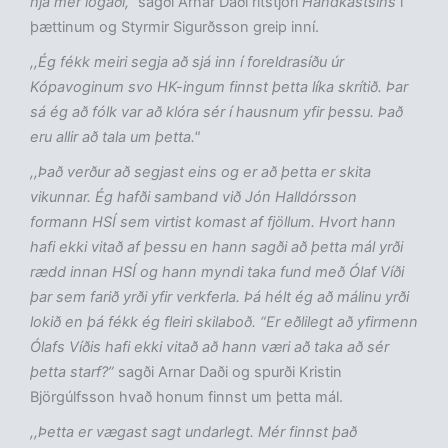
hjá mér logaði,"
sagði Arnar Daði ritstjóri
Handkastsins
í
þættinum og Styrmir Sigurðsson greip inní.
,,Ég fékk meiri segja að sjá inn í foreldrasíðu úr
Kópavoginum svo HK-ingum finnst þetta líka skrítið. Þar
sá ég að fólk var að klóra sér í hausnum yfir þessu. Það
eru allir að tala um þetta."
,,Það verður að segjast eins og er að þetta er skita
vikunnar. Ég hafði samband við Jón Halldórsson
formann HSÍ sem virtist komast af fjöllum. Hvort hann
hafi ekki vitað af þessu en hann sagði að þetta mál yrði
rædd innan HSÍ og hann myndi taka fund með Ólaf Víði
þar sem farið yrði yfir verkferla. Þá hélt ég að málinu yrði
lokið en þá fékk ég fleiri skilaboð. “Er eðlilegt að yfirmenn
Ólafs Víðis hafi ekki vitað að hann væri að taka að sér
þetta starf?”
sagði Arnar Daði og spurði Kristin
Björgúlfsson hvað honum finnst um þetta mál.
,,Þetta er vægast sagt undarlegt. Mér finnst það