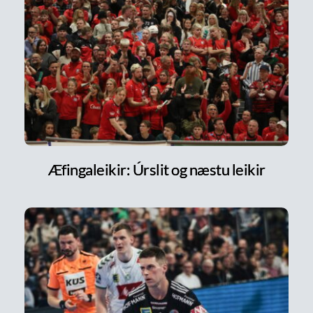
Æfingaleikir: Úrslit og næstu leikir