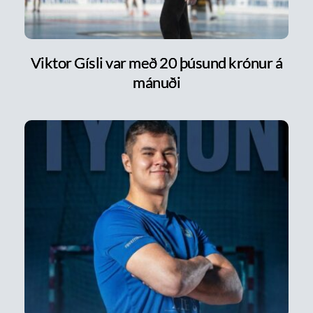
Viktor Gísli var með 20 þúsund krónur á
mánuði