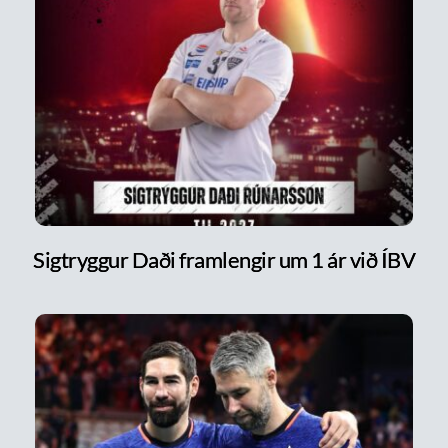
Sigtryggur Daði framlengir um 1 ár við ÍBV