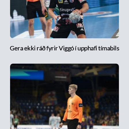
Gera ekki ráð fyrir Viggó í upphafi tímabils