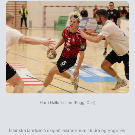
Harri Halldórsson (Raggi Óla))
Íslenska landsliðið skipað leikmönnum 19 ára og yngri lék