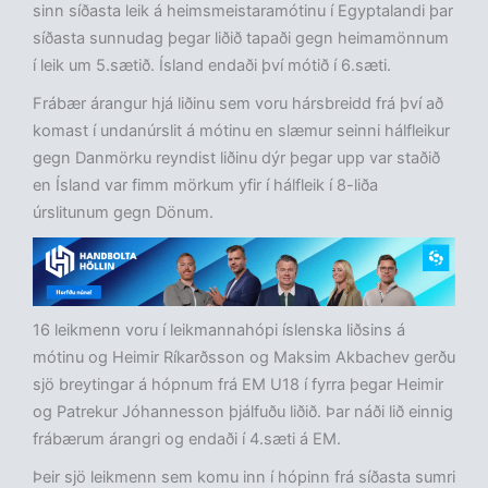
sinn síðasta leik á heimsmeistaramótinu í Egyptalandi þar
síðasta sunnudag þegar liðið tapaði gegn heimamönnum
í leik um 5.sætið. Ísland endaði því mótið í 6.sæti.
Frábær árangur hjá liðinu sem voru hársbreidd frá því að
komast í undanúrslit á mótinu en slæmur seinni hálfleikur
gegn Danmörku reyndist liðinu dýr þegar upp var staðið
en Ísland var fimm mörkum yfir í hálfleik í 8-liða
úrslitunum gegn Dönum.
16 leikmenn voru í leikmannahópi íslenska liðsins á
mótinu og Heimir Ríkarðsson og Maksim Akbachev gerðu
sjö breytingar á hópnum frá EM U18 í fyrra þegar Heimir
og Patrekur Jóhannesson þjálfuðu liðið. Þar náði lið einnig
frábærum árangri og endaði í 4.sæti á EM.
Þeir sjö leikmenn sem komu inn í hópinn frá síðasta sumri