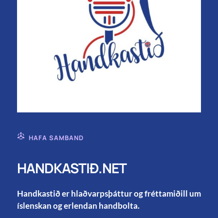
HAFA SAMBAND
HANDKASTIÐ.NET
Handkastið er hlaðvarpsþáttur og fréttamiðill um
íslenskan og erlendan handbolta.