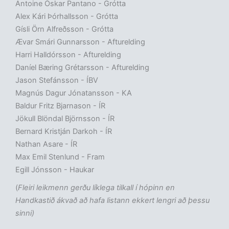
Antoine Óskar Pantano - Grótta
Alex Kári Þórhallsson - Grótta
Gísli Örn Alfreðsson - Grótta
Ævar Smári Gunnarsson - Afturelding
Harri Halldórsson - Afturelding
Daníel Bæring Grétarsson - Afturelding
Jason Stefánsson - ÍBV
Magnús Dagur Jónatansson - KA
Baldur Fritz Bjarnason - ÍR
Jökull Blöndal Björnsson - ÍR
Bernard Kristján Darkoh - ÍR
Nathan Asare - ÍR
Max Emil Stenlund - Fram
Egill Jónsson - Haukar
(
Fleiri leikmenn gerðu líklega tilkall í hópinn en
Handkastið ákvað að hafa listann ekkert lengri að þessu
sinni)