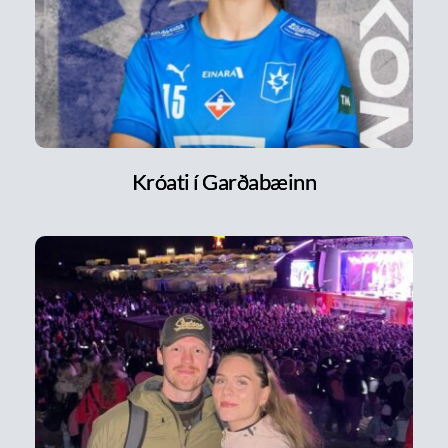
Króati í Garðabæinn