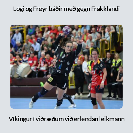
Logi og Freyr báðir með gegn Frakklandi
Víkingur í viðræðum við erlendan leikmann