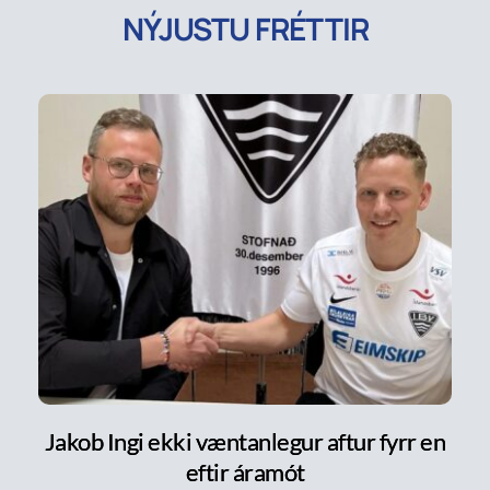
NÝJUSTU FRÉTTIR
Jakob Ingi ekki væntanlegur aftur fyrr en
eftir áramót