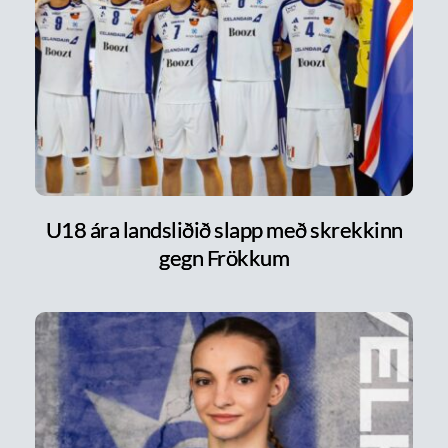
U18 ára landsliðið slapp með skrekkinn
gegn Frökkum