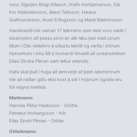
voru: Sigurjón Bragi Atlason, Hrafn Þorbjarnarson, Elís
Þór Aðalsteinsson, Bessi Teitsson, Haukur
Guðmundsson, Andri Erlingsson og Marel Baldvinsson.
Handkastið tók saman 17 leikmenn sem ekki voru valdir í
lokahópinn að þessu sinni en allir léku þeir með sinum
liðum í Olís-deildinni á síðustu leiktíð og verða í stórum
hlutverkum í sínu liði á komandi tímabili að undanskildum
Elíasi Sindra Pilman sem leikur erlendis.
Hafa skal það í huga að einhverjir af þeim leikmönnum
hér að neðan gáfu ekki kost á sér í hópnum og/eða eru
frá vegna meiðsla.
Markmenn:
Hannes Pétur Hauksson - Grótta
Patrekur Þorbergsson - Þór
Elías Sindri Pilman - Odder
Útileikmenn: