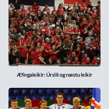
Æfingaleikir: Úrslit og næstu leikir