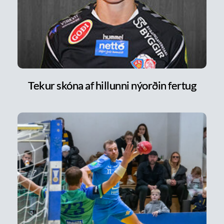
Tekur skóna af hillunni nýorðin fertug