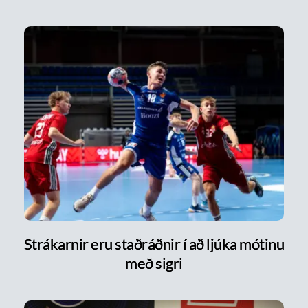
Strákarnir eru staðráðnir í að ljúka mótinu
með sigri