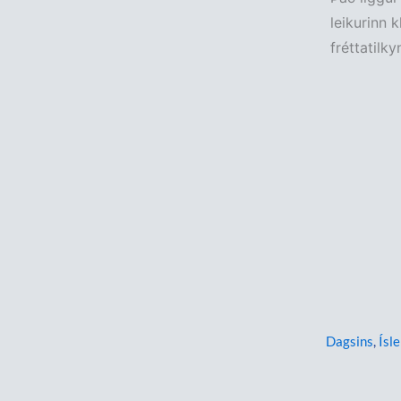
leikurinn
fréttatilk
Dagsins
,
Ísle