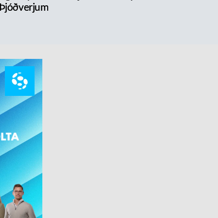
 Þjóðverjum