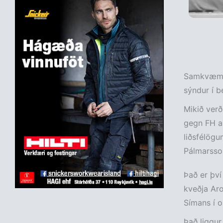
Samkvæmt 
sýndur í b
Mikið verð
gegn FH an
liðsfélögu
Pálmarsso
Það er því
kveðja Aro
Símans í o
Það liggur