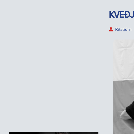
KVEÐJ
Ritstjórn