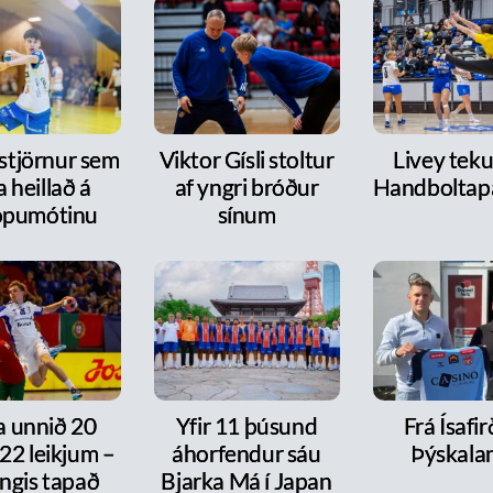
 stjörnur sem
Viktor Gísli stoltur
Livey tekur
a heillað á
af yngri bróður
Handboltap
ópumótinu
sínum
a unnið 20
Yfir 11 þúsund
Frá Ísafirð
í 22 leikjum –
áhorfendur sáu
Þýskala
ngis tapað
Bjarka Má í Japan