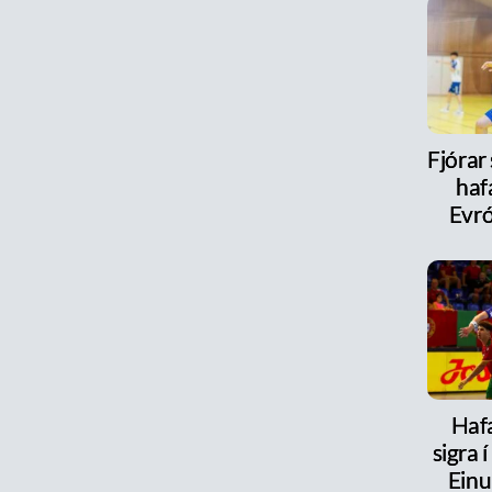
Fjórar
haf
Evr
Haf
sigra 
Einu