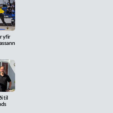
 yfir
assann
i til
nds