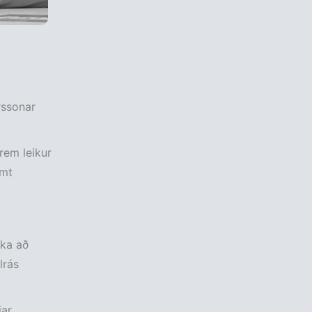
rssonar
rem leikur
amt
ika að
lrás
jar