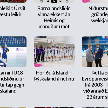
leikir: Úrslit
Barnalandsliðin
Niðurst
æstu leikir
vinna ekkert án
gríðarl
Heimis og
svekkja
mánuður í mót
arnir í U18
Horfðu á Ísland –
Þetta e
ndsliðinu úr
Þýskaland á netinu
Evrópumeist
ftir tap gegn
frá 2003 –
skalandi
við annað E
23 árum s