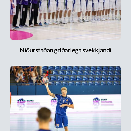
Niðurstaðan gríðarlega svekkjandi