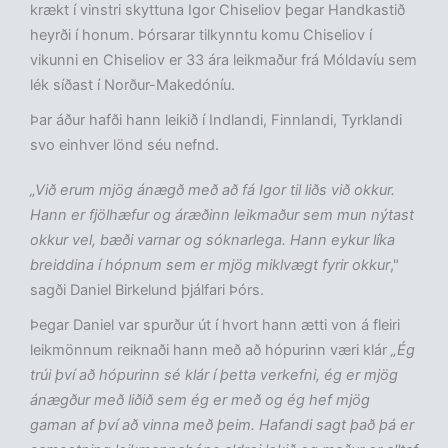
krækt í vinstri skyttuna Igor Chiseliov þegar Handkastið
heyrði í honum. Þórsarar tilkynntu komu Chiseliov í
vikunni en Chiseliov er 33 ára leikmaður frá Móldavíu sem
lék síðast í Norður-Makedóníu.
Þar áður hafði hann leikið í Indlandi, Finnlandi, Tyrklandi
svo einhver lönd séu nefnd.
„Við erum mjög ánægð með að fá Igor til liðs við okkur.
Hann er fjölhæfur og áræðinn leikmaður sem mun nýtast
okkur vel, bæði varnar og sóknarlega. Hann eykur líka
breiddina í hópnum sem er mjög miklvægt fyrir okkur
,"
sagði Daniel Birkelund þjálfari Þórs.
Þegar Daniel var spurður út í hvort hann ætti von á fleiri
leikmönnum reiknaði hann með að hópurinn væri klár
„Ég
trúi því að hópurinn sé klár í þetta verkefni, ég er mjög
ánægður með liðið sem ég er með og ég hef mjög
gaman af því að vinna með þeim. Hafandi sagt það þá er