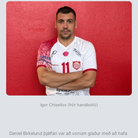
Igor Chiseliov (Þór handbolti))
Daniel Birkelund þjálfari var að vonum glaður með að hafa