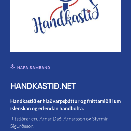
HAFA SAMBAND
HANDKASTIÐ.NET
Handkastið er hlaðvarpsþáttur og fréttamiðill um
íslenskan og erlendan handbolta.
Ritstjórar eru Arnar Daði Arnarsson og Styrmir
Sigurðsson.