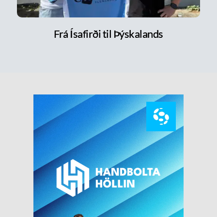
Frá Ísafirði til Þýskalands