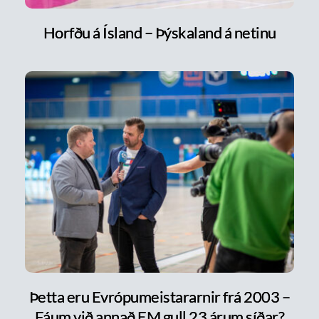
Horfðu á Ísland – Þýskaland á netinu
Þetta eru Evrópumeistararnir frá 2003 –
Fáum við annað EM gull 23 árum síðar?