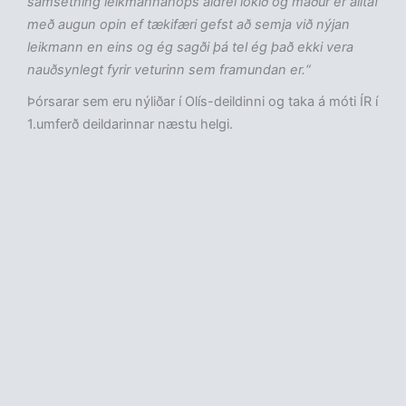
samsetning leikmannahóps aldrei lokið og maður er alltaf
með augun opin ef tækifæri gefst að semja við nýjan
leikmann en eins og ég sagði þá tel ég það ekki vera
nauðsynlegt fyrir veturinn sem framundan er.“
Þórsarar sem eru nýliðar í Olís-deildinni og taka á móti ÍR í
1.umferð deildarinnar næstu helgi.