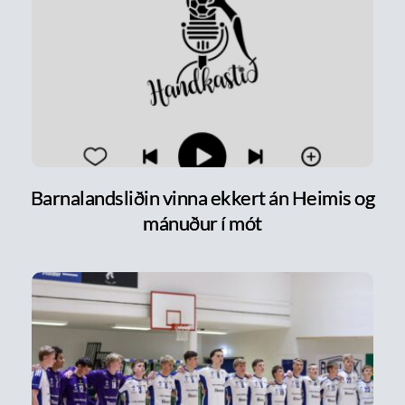
Barnalandsliðin vinna ekkert án Heimis og
mánuður í mót