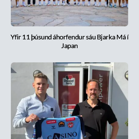
Yfir 11 þúsund áhorfendur sáu Bjarka Má í
Japan