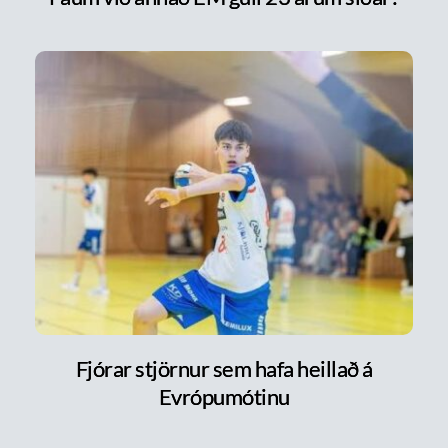
Fjórar stjörnur sem hafa heillað á
Evrópumótinu