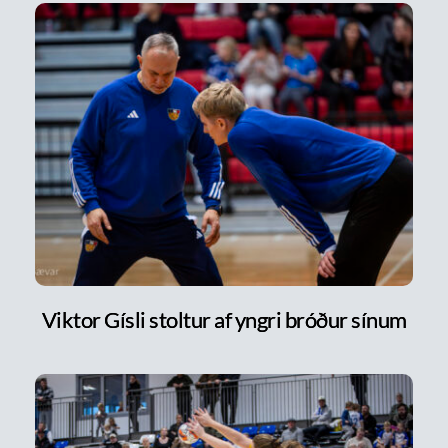
Viktor Gísli stoltur af yngri bróður sínum