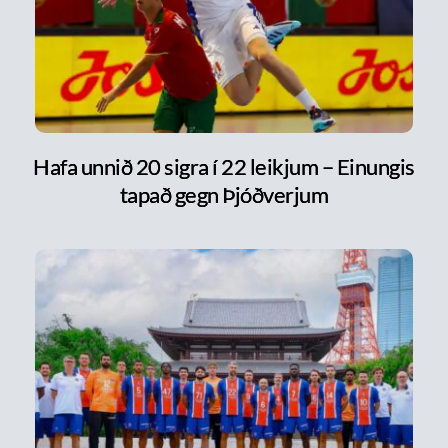
Hafa unnið 20 sigra í 22 leikjum – Einungis
tapað gegn Þjóðverjum