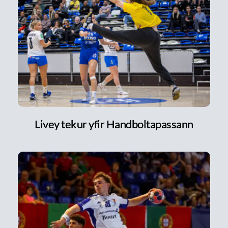
Livey tekur yfir Handboltapassann