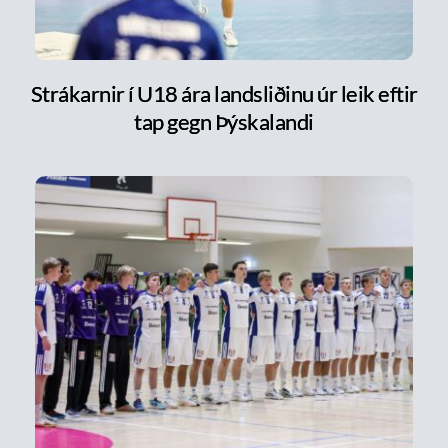
Strákarnir í U18 ára landsliðinu úr leik eftir
tap gegn Þýskalandi