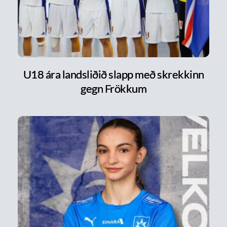
U18 ára landsliðið slapp með skrekkinn
gegn Frökkum