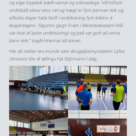
og eiga toppleik bæði varnar og sóknarlega. Við höfum
undirbúið okkur eins vel og hægt er fyrir þennan leik og
síðustu dagar hafa farið í undirbúning fyrir leikinn á
laugardaginn. Sigurinn gegn Fram í Meistarakeppni HSÍ
var hluti af þeim undirbúningi og það var gott að vinna
þann leik,"
sagði Hrannar að lokum.
Hér að neðan eru myndir sem áhugaljósmyndarinn Lýður
Jónsson tók af æfingu hjá Stjörnunni í dag.