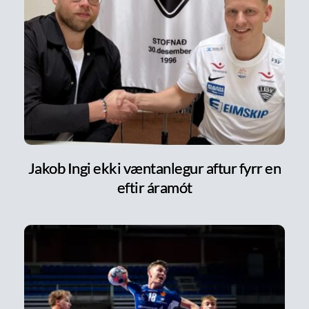
Jakob Ingi ekki væntanlegur aftur fyrr en
eftir áramót