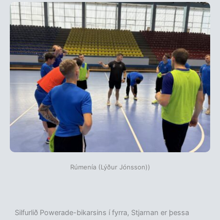
Rúmenía (Lýður Jónsson))
Silfurlið Powerade-bikarsins í fyrra, Stjarnan er þessa