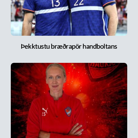
Þekktustu bræðrapör handboltans