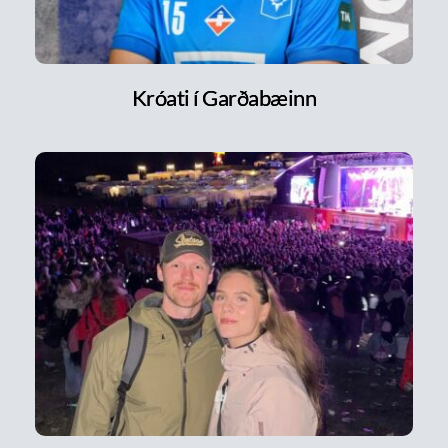
Króati í Garðabæinn