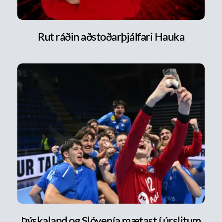
Rut ráðin aðstoðarþjálfari Hauka
Þýskaland og Slóvenía mætast í úrslitum