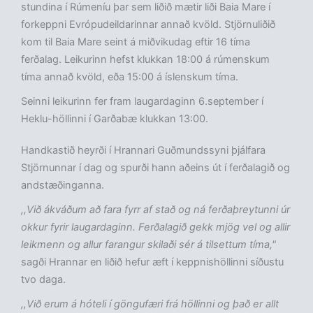
stundina í Rúmeníu þar sem liðið mætir liði Baia Mare í
forkeppni Evrópudeildarinnar annað kvöld. Stjörnuliðið
kom til Baia Mare seint á miðvikudag eftir 16 tíma
ferðalag. Leikurinn hefst klukkan 18:00 á rúmenskum
tíma annað kvöld, eða 15:00 á íslenskum tíma.
Seinni leikurinn fer fram laugardaginn 6.september í
Heklu-höllinni í Garðabæ klukkan 13:00.
Handkastið heyrði í Hrannari Guðmundssyni þjálfara
Stjörnunnar í dag og spurði hann aðeins út í ferðalagið og
andstæðinganna.
,,Við ákváðum að fara fyrr af stað og ná ferðaþreytunni úr
okkur fyrir laugardaginn. Ferðalagið gekk mjög vel og allir
leikmenn og allur farangur skilaði sér á tilsettum tíma,"
sagði Hrannar en liðið hefur æft í keppnishöllinni síðustu
tvo daga.
,,Við erum á hóteli í göngufæri frá höllinni og það er allt