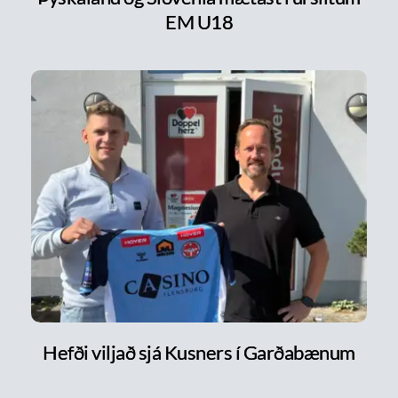
EM U18
Hefði viljað sjá Kusners í Garðabænum