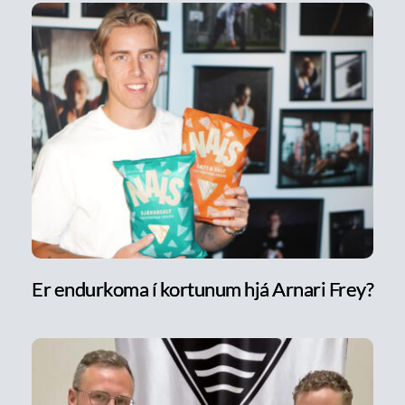
Er endurkoma í kortunum hjá Arnari Frey?