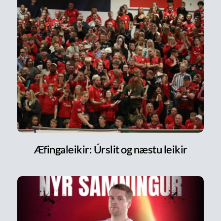
Æfingaleikir: Úrslit og næstu leikir