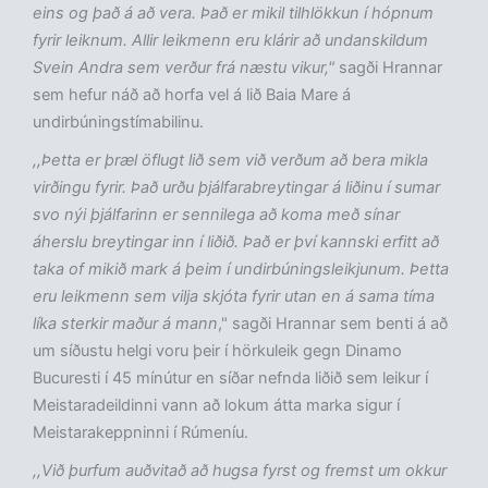
eins og það á að vera. Það er mikil tilhlökkun í hópnum
fyrir leiknum. Allir leikmenn eru klárir að undanskildum
Svein Andra sem verður frá næstu vikur,"
sagði Hrannar
sem hefur náð að horfa vel á lið Baia Mare á
undirbúningstímabilinu.
,,Þetta er þræl öflugt lið sem við verðum að bera mikla
virðingu fyrir. Það urðu þjálfarabreytingar á liðinu í sumar
svo nýi þjálfarinn er sennilega að koma með sínar
áherslu breytingar inn í liðið. Það er því kannski erfitt að
taka of mikið mark á þeim í undirbúningsleikjunum. Þetta
eru leikmenn sem vilja skjóta fyrir utan en á sama tíma
líka sterkir maður á mann
," sagði Hrannar sem benti á að
um síðustu helgi voru þeir í hörkuleik gegn Dinamo
Bucuresti í 45 mínútur en síðar nefnda liðið sem leikur í
Meistaradeildinni vann að lokum átta marka sigur í
Meistarakeppninni í Rúmeníu.
,,Við þurfum auðvitað að hugsa fyrst og fremst um okkur