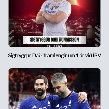
Sigtryggur Daði framlengir um 1 ár við ÍBV