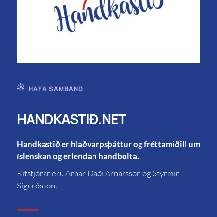
HAFA SAMBAND
HANDKASTIÐ.NET
Handkastið er hlaðvarpsþáttur og fréttamiðill um
íslenskan og erlendan handbolta.
Ritstjórar eru Arnar Daði Arnarsson og Styrmir
Sigurðsson.