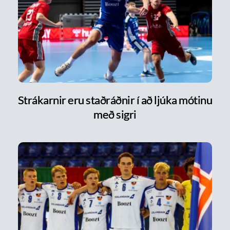
Strákarnir eru staðráðnir í að ljúka mótinu
með sigri