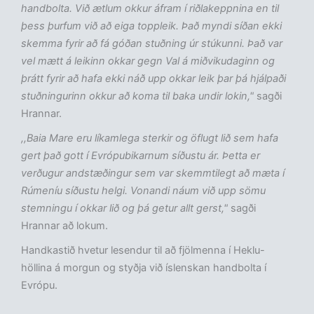
handbolta. Við ætlum okkur áfram í riðlakeppnina en til
þess þurfum við að eiga toppleik. Það myndi síðan ekki
skemma fyrir að fá góðan stuðning úr stúkunni. Það var
vel mætt á leikinn okkar gegn Val á miðvikudaginn og
þrátt fyrir að hafa ekki náð upp okkar leik þar þá hjálpaði
stuðningurinn okkur að koma til baka undir lokin,"
sagði
Hrannar.
,,Baia Mare eru líkamlega sterkir og öflugt lið sem hafa
gert það gott í Evrópubikarnum síðustu ár. Þetta er
verðugur andstæðingur sem var skemmtilegt að mæta í
Rúmeníu síðustu helgi. Vonandi náum við upp sömu
stemningu í okkar lið og þá getur allt gerst,"
sagði
Hrannar að lokum.
Handkastið hvetur lesendur til að fjölmenna í Heklu-
höllina á morgun og styðja við íslenskan handbolta í
Evrópu.