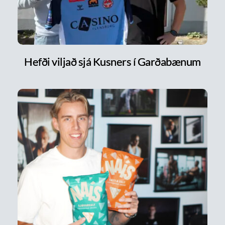
Hefði viljað sjá Kusners í Garðabænum