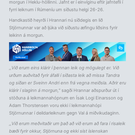
morgun í Heklu-höllinni. Jafnt er í einvíginu eftir jafntefli í
fyrri leiknum í Rúmeníu um síðustu helgi 26-26.
Handkastið heyrði í Hrannari nú síðdegis en lið
Stjörnunnar var að ljúka við síðustu æfingu liðsins fyrir
leikinn á morgun.
,,Við erum eins klárir í þennan leik og mögulegt er. Við
urðum auðvitað fyrir áfalli í síðasta leik að missa Tandra
og síðan er Sveinn Andri enn frá vegna meiðsla. Aðrir eru
klárir í slaginn á morgun,"
sagði Hrannar aðspurður út í
stöðuna á leikmannahópnum en Ísak Logi Einarsson og
Adam Thorstensen voru ekki í leikmannahópi
Stjörnunnar í deildarleiknum gegn Val á miðvikudaginn.
,,Við erum meðvitaðir um það að við erum að fara í risaleik
bæði fyrir okkur, Stjörnuna og ekki síst íslenskan