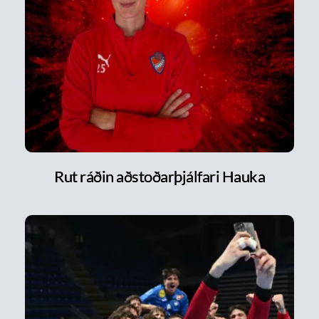
Rut ráðin aðstoðarþjálfari Hauka