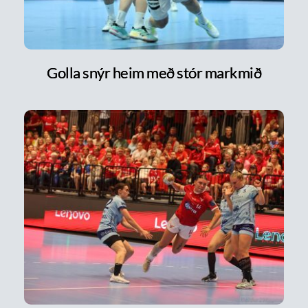
Golla snýr heim með stór markmið