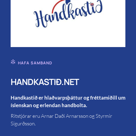
HAFA SAMBAND
HANDKASTIÐ.NET
Handkastið er hlaðvarpsþáttur og fréttamiðill um
íslenskan og erlendan handbolta.
Ritstjórar eru Arnar Daði Arnarsson og Styrmir
Sigurðsson.