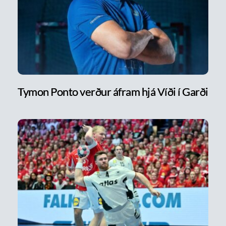
Tymon Ponto verður áfram hjá Víði í Garði