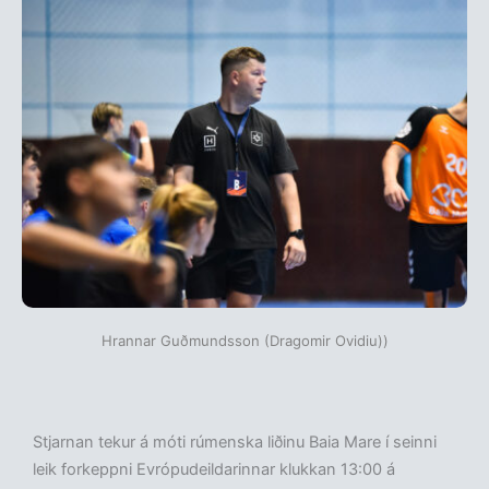
Hrannar Guðmundsson (Dragomir Ovidiu))
Stjarnan tekur á móti rúmenska liðinu Baia Mare í seinni
leik forkeppni Evrópudeildarinnar klukkan 13:00 á