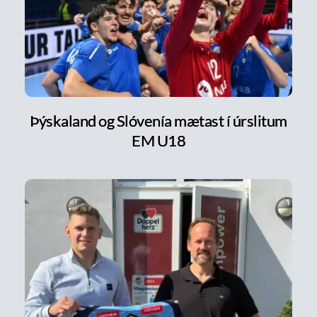
Þýskaland og Slóvenía mætast í úrslitum
EM U18