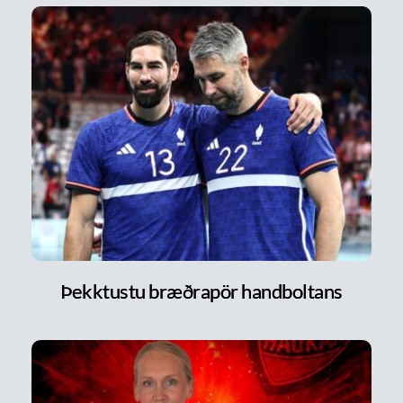
Þekktustu bræðrapör handboltans