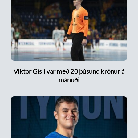
Viktor Gísli var með 20 þúsund krónur á
mánuði