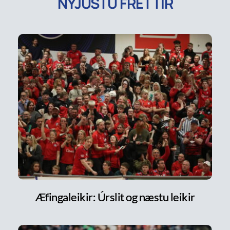
NÝJUSTU FRÉTTIR
Æfingaleikir: Úrslit og næstu leikir