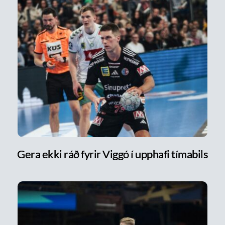
Gera ekki ráð fyrir Viggó í upphafi tímabils