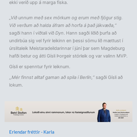
ekki verið upp á marga fiska.
„Við unnum með sex mörkum og erum með fjögur stig.
Við verðum að halda áfram að horfa á það jákvæða,“
sagði hann í viðtali við
Dyn
. Hann sagði liðið þurfa að
undirbúa sig vel fyrir leikinn en þessi sömu lið mættust í
úrslitaleik Meistaradeildarinnar í júní þar sem Magdeburg
hafði betur og átti Gísli Þorgeir stórleik og var valinn MVP.
Gísli er spenntur fyrir leiknum.
,,Mér finnst alltaf gaman að spila í Berlín,“
sagði Gísli að
lokum.
Erlendar fréttir - Karla