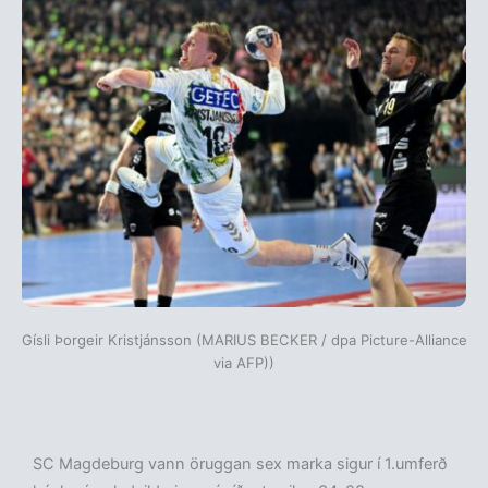
Gísli Þorgeir Kristjánsson (MARIUS BECKER / dpa Picture-Alliance
via AFP))
SC Magdeburg vann öruggan sex marka sigur í 1.umferð