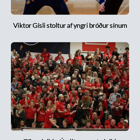
Viktor Gísli stoltur af yngri bróður sínum