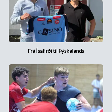
Frá Ísafirði til Þýskalands