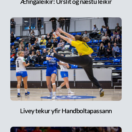
Æfingaleikir: Úrslit og næstu leikir
Livey tekur yfir Handboltapassann