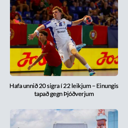
Hafa unnið 20 sigra í 22 leikjum – Einungis
tapað gegn Þjóðverjum