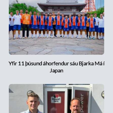
Yfir 11 þúsund áhorfendur sáu Bjarka Má í
Japan