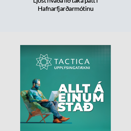
Ljóst hvaða lið taka þátt í
Hafnarfjarðarmótinu