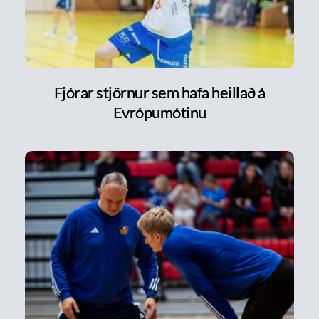
Fjórar stjörnur sem hafa heillað á
Evrópumótinu