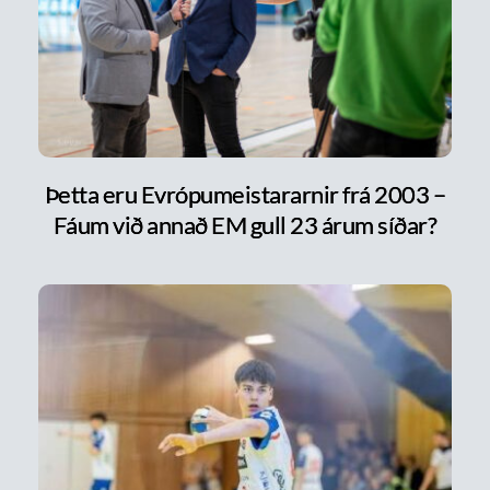
Þetta eru Evrópumeistararnir frá 2003 –
Fáum við annað EM gull 23 árum síðar?