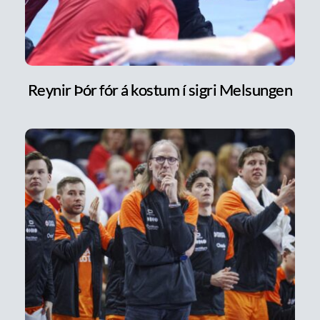
Reynir Þór fór á kostum í sigri Melsungen