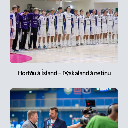
Horfðu á Ísland – Þýskaland á netinu