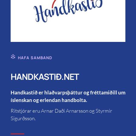
HAFA SAMBAND
HANDKASTIÐ.NET
Handkastið er hlaðvarpsþáttur og fréttamiðill um
íslenskan og erlendan handbolta.
Ritstjórar eru Arnar Daði Arnarsson og Styrmir
Sigurðsson.