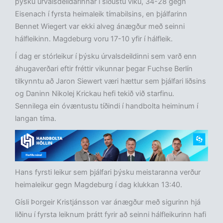
þýsku úrvalsdeildarinnar í síðustu viku, 34-28 gegn
Eisenach í fyrsta heimaleik tímabilsins, en þjálfarinn
Bennet Wiegert var ekki alveg ánægður með seinni
hálfleikinn. Magdeburg voru 17-10 yfir í hálfleik.
Í dag er stórleikur í þýsku úrvalsdeildinni sem varð enn
áhugaverðari eftir fréttir vikunnar þegar Fuchse Berlín
tilkynntu að Jaron Siewert væri hættur sem þjálfari liðsins
og Daninn Nikolej Krickau hefi tekið við starfinu.
Sennilega ein óvæntustu tíðindi í handbolta heiminum í
langan tíma.
Hans fyrsti leikur sem þjálfari þýsku meistaranna verður
heimaleikur gegn Magdeburg í dag klukkan 13:40.
Gísli Þorgeir Kristjánsson var ánægður með sigurinn hjá
liðinu í fyrsta leiknum þrátt fyrir að seinni hálfleikurinn hafi