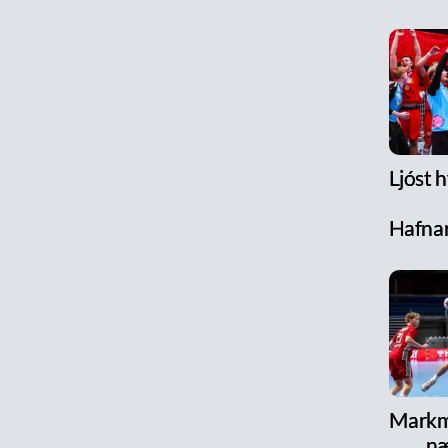
Ljóst h
Hafnar
Markm
næ