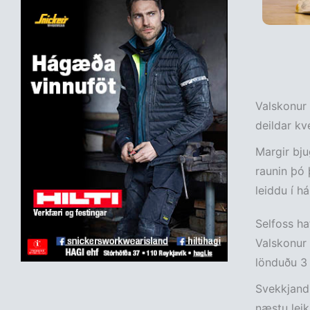
Valskonur 
deildar kv
Margir bju
raunin þó 
leiddu í há
Selfoss ha
Valskonur 
lönduðu 3 
Svekkjandi
næstu leik