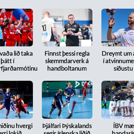
vaða lið taka
Finnst þessi regla
Dreymt um a
þátt í
skemmdarverk á
í atvinnum
fjarðarmótinu
handboltanum
síðustu
iðinu hvergi
Þjálfari Þýskalands
ÍBV mæt
rri lokið
segir íslenska liðið
bandarí