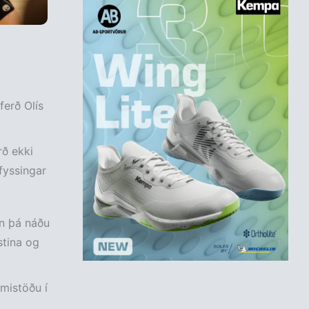
ferð Olís
rð ekki
fyssingar
en þá náðu
stina og
mistöðu í