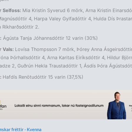
 Selfoss:
Mia Kristin Syverud 6 mörk, Arna Kristin Einarsdót
Magnúsdóttir 4, Harpa Valey Gylfadóttir 4, Hulda Dís Þrastar
 Ríkharðsdóttir 2.
:
Ágústa Tanja Jóhannsdóttir 12 varin (30%)
 Vals:
Lovísa Thompsson 7 mörk, Þórey Anna Ásgeirsdóttir
óna Þórhallsdóttir 4, Arna Karitas Eiríksdóttir 4, Hildur Björ
dze 2, Guðrún Hekla Traustadóttir 1, Ásdís Þóra Ágústsdótti
t:
Hafdís Renötudóttir 15 varin (37,5%)
enskar fréttir - Kvenna