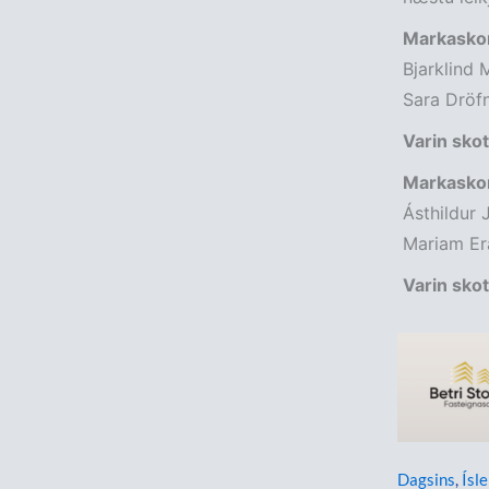
Markaskor
Bjarklind 
Sara Dröfn
Varin skot
Markaskor
Ásthildur J
Mariam Era
Varin sko
Dagsins
,
Ísl