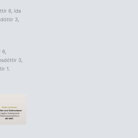
tir 6, ída
dóttir 3,
 6,
nsdóttir 3,
r 1.