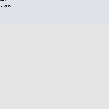
í ágúst