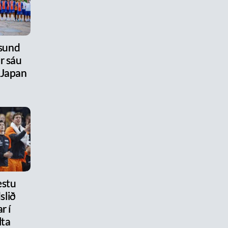
úsund
r sáu
 Japan
estu
slið
r í
lta