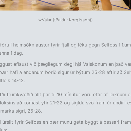
wValur ((Baldur Þorgilsson))
fóru í heimsókn austur fyrir fjall og léku gegn Selfoss í 1.um
enna í dag.
ggust eflaust við þægilegum degi hjá Valskonum en það va
þær hafi á endanum borið sigur úr býtum 25-28 eftir að Sel
lfleik 14-12.
fði frumkvæðið allt þar til 10 mínútur voru eftir af leiknum 
loksins að komast yfir 21-22 og sigldu svo fram úr undir re
marka sigri, 25-28.
 úrslit fyrir Selfoss en þær munu geta byggt á þessari fram
jum.