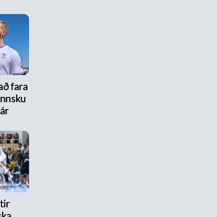
ð fara
ennsku
 ár
ir
ska