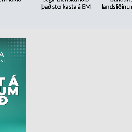
það sterkasta á EM
landsliðinu 