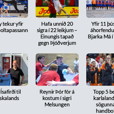
y tekur yfir
Hafa unnið 20
Yfir 11 þ
oltapassann
sigra í 22 leikjum –
áhorfendu
Einungis tapað
Bjarka Má í
gegn Þjóðverjum
Ísafirði til
Reynir Þór fór á
Topp 5 b
skalands
kostum í sigri
karlaland
Melsungen
sögunna
handbo