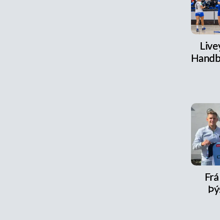
Live
Handb
Frá 
Þý