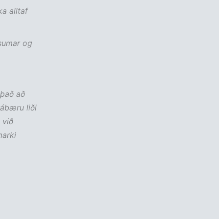
a alltaf
 sumar og
 það að
ábæru liði
 við
marki