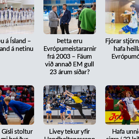
u á Ísland –
Þetta eru
Fjórar stjör
and á netinu
Evrópumeistararnir
hafa heill
frá 2003 – Fáum
Evrópumó
við annað EM gull
23 árum síðar?
 Gísli stoltur
Livey tekur yfir
Hafa unni