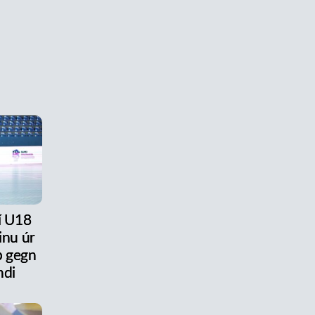
 í U18
inu úr
ap gegn
ndi