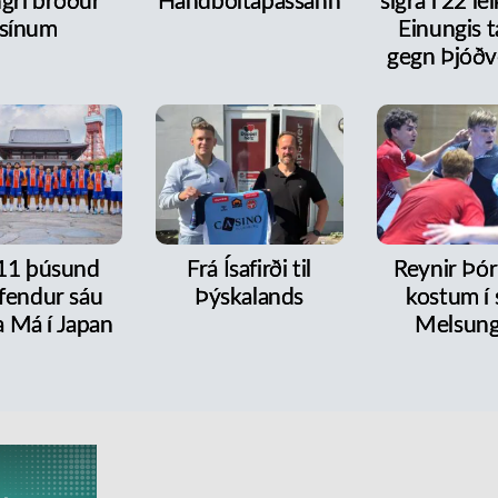
ngri bróður
Handboltapassann
sigra í 22 le
sínum
Einungis 
gegn Þjóðv
 11 þúsund
Frá Ísafirði til
Reynir Þór
fendur sáu
Þýskalands
kostum í s
a Má í Japan
Melsun