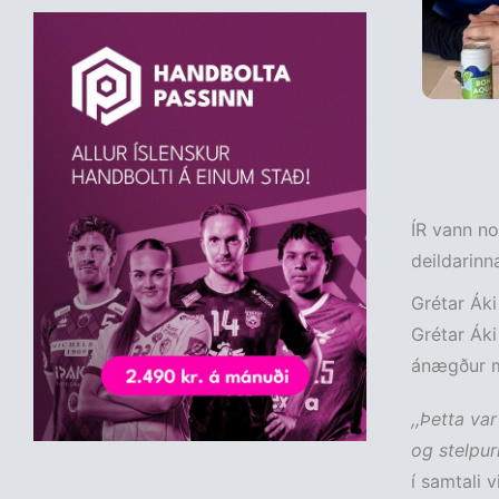
ÍR vann no
deildarinna
Grétar Áki
Grétar Áki
ánægður m
,,Þetta va
og stelpur
í samtali 