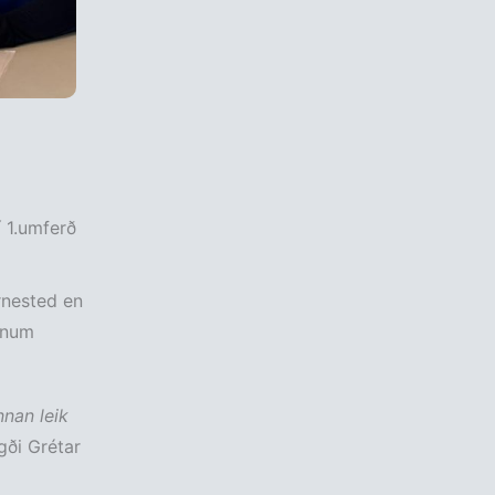
 1.umferð
ærnested en
onum
nnan leik
gði Grétar