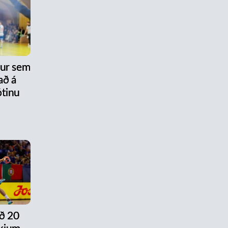
nur sem
að á
tinu
ð 20