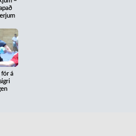
ikjum –
tapað
erjum
 fór á
igri
gen