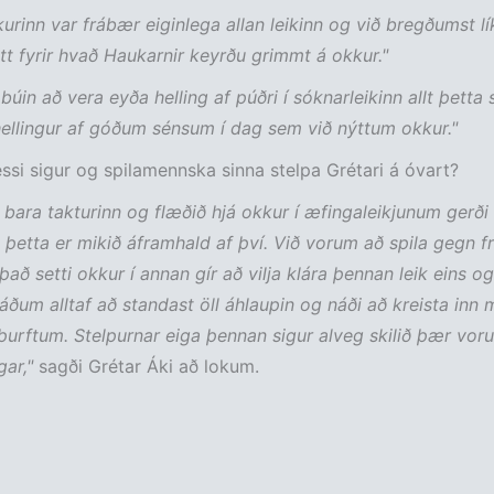
kurinn var frábær eiginlega allan leikinn og við bregðumst lík
átt fyrir hvað Haukarnir keyrðu grimmt á okkur."
 búin að vera eyða helling af púðri í sóknarleikinn allt þetta
ellingur af góðum sénsum í dag sem við nýttum okkur."
si sigur og spilamennska sinna stelpa Grétari á óvart?
i bara takturinn og flæðið hjá okkur í æfingaleikjunum gerði
þetta er mikið áframhald af því. Við vorum að spila gegn fr
að setti okkur í annan gír að vilja klára þennan leik eins og
ðum alltaf að standast öll áhlaupin og náði að kreista inn 
þurftum. Stelpurnar eiga þennan sigur alveg skilið þær voru
gar,"
sagði Grétar Áki að lokum.