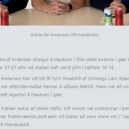
Grétar Áki Andersen ((ÍR handbolti))
kkuð óvæntan útisigur á Haukum í Olís-deild kvenna í gær í
r 31-27 eftir að staðan hafi verið jöfn í hálfleik 14-14.
 Andersen tók við liði ÍR fyrir tímabilið af Sólveigu Láru Kj
 var aðstoðarmaður hennar á síðustu leiktíð. Hann var að v
eð sigurinn á Haukum í gær.
r frábær leikur af okkar hálfu. Við vorum vel undirbúnar í þe
nar framkvæmdu það sem við búnar að vera vinna vel í," s
a
við Handkastið.