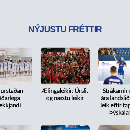
NÝJUSTU FRÉTTIR
ðurstaðan
Æfingaleikir: Úrslit
Strákarnir
íðarlega
og næstu leikir
ára landslið
ekkjandi
leik eftir t
Þýskala