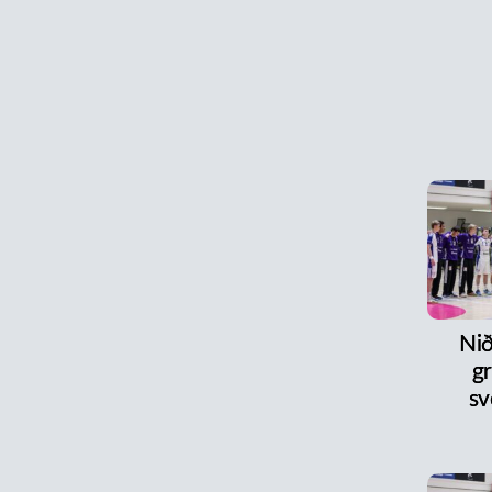
Ni
gr
sv