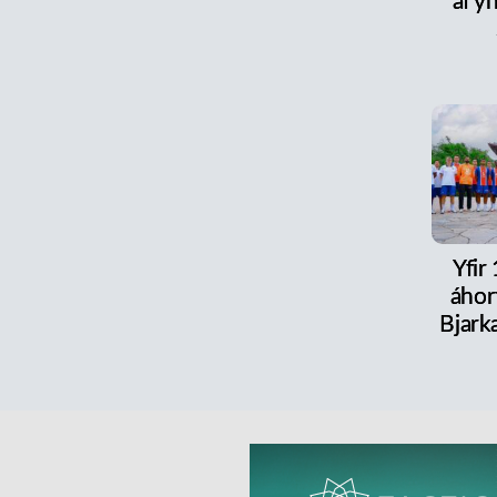
af y
Yfir
áhor
Bjark