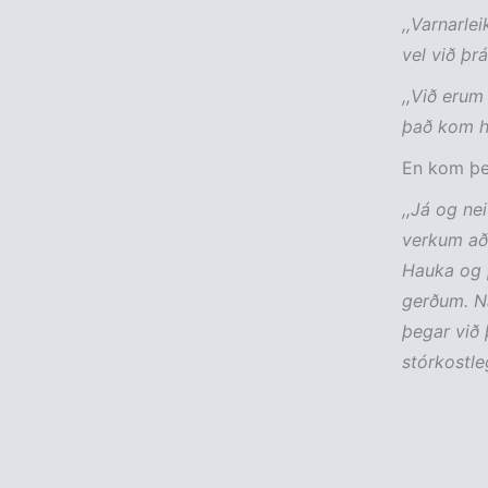
,,Varnarlei
vel við þr
,,Við erum
það kom h
En kom þes
,,Já og ne
verkum að 
Hauka og þ
gerðum. Ná
þegar við 
stórkostle