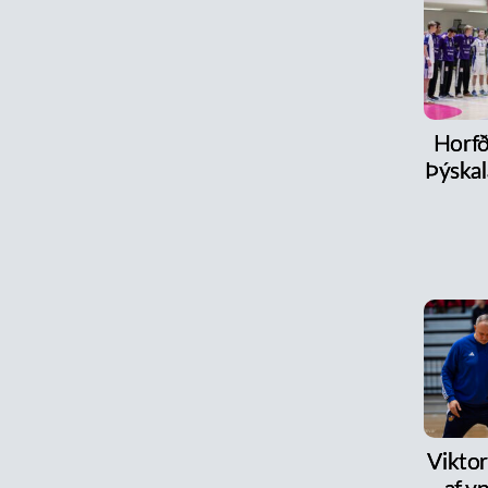
Horfð
Þýskal
Viktor