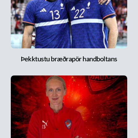
Þekktustu bræðrapör handboltans