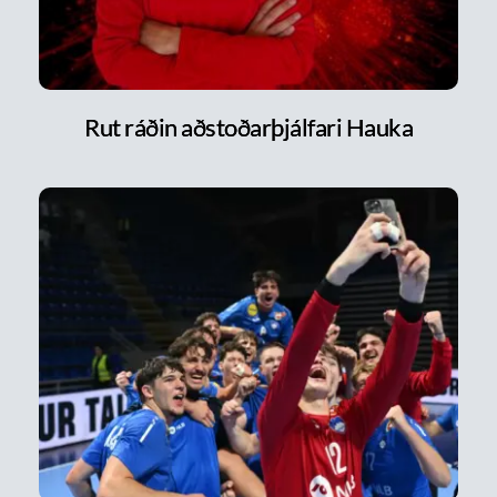
Rut ráðin aðstoðarþjálfari Hauka