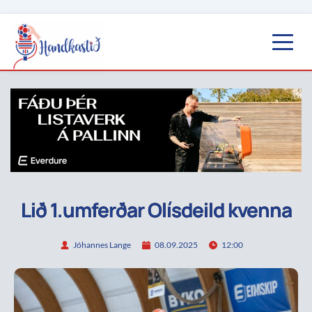
Lið 1.umferðar Olísdeild kvenna
Jóhannes Lange
08.09.2025
12:00