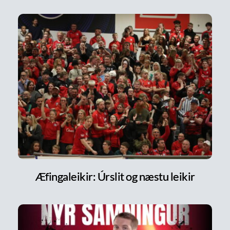
Æfingaleikir: Úrslit og næstu leikir