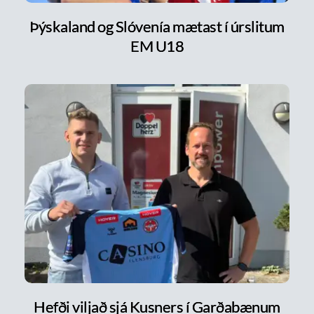
Þýskaland og Slóvenía mætast í úrslitum
EM U18
Hefði viljað sjá Kusners í Garðabænum