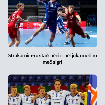
Strákarnir eru staðráðnir í að ljúka mótinu
með sigri