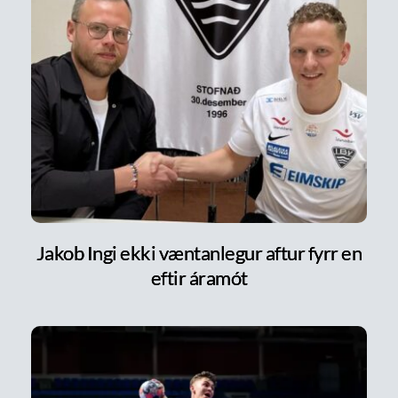
Jakob Ingi ekki væntanlegur aftur fyrr en
eftir áramót