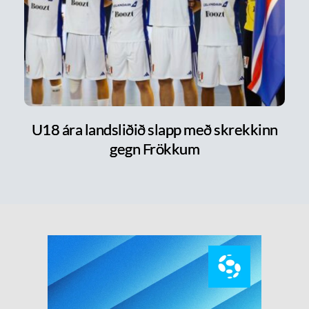
U18 ára landsliðið slapp með skrekkinn
gegn Frökkum