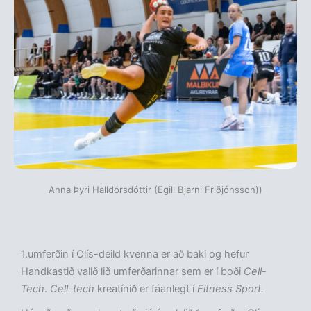
Anna Þyri Halldórsdóttir (Egill Bjarni Friðjónsson))
1.umferðin í Olís-deild kvenna er að baki og hefur
Handkastið valið lið umferðarinnar sem er í boði
Cell-
Tech
.
Cell-tech
kreatínið er fáanlegt í
Fitness Sport.