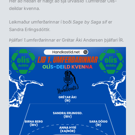
Hér að neðan er hægt að sjá úrvalslið 1.umferðar Olís-
deildar kvenna.
Leikmaður umferðarinnar í boði
Sage by Saga sif
er
Sandra Erlingsdóttir.
Þjálfari 1.umferðarinnar er
Grétar Áki Andersen þjálfari ÍR.