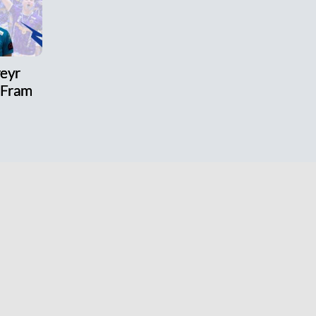
reyr
l Fram