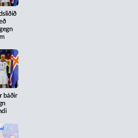
dsliðið
eð
 gegn
um
r báðir
gn
ndi