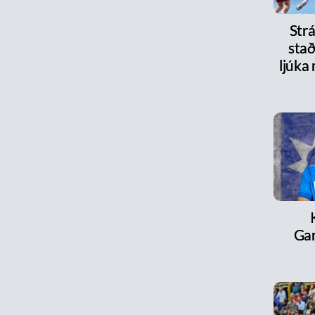
Strá
stað
ljúka
Ga