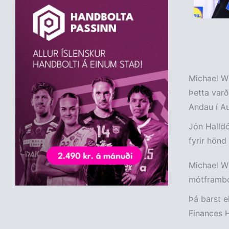
Michael Wi
Þetta varð
Andau í Au
Jón Halldó
fyrir hönd
Michael Wi
mótframbo
Þá barst e
Finances H