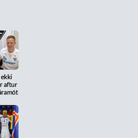
 ekki
 aftur
r áramót