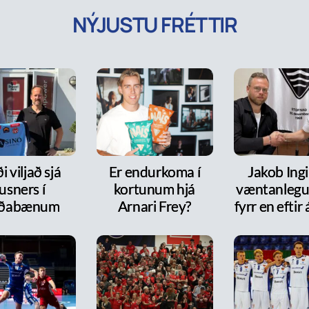
NÝJUSTU FRÉTTIR
i viljað sjá
Er endurkoma í
Jakob Ingi
usners í
kortunum hjá
væntanlegur
rðabænum
Arnari Frey?
fyrr en efti