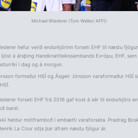
Michael Wiederer (Tom Weller/ AFP))
ederer hefur verið endurkjörinn forseti EHF til næstu fjögur
 ljóst á ársþing Handknattleikssambands Evrópu, EHF, sem 
sturríki í dag og á morgun.
rsson formaður HSÍ og Ásgeir Jónsson varaformaður HSÍ si
 HSÍ.
ederer forseti EHF frá 2016 gaf kost á sér til endurkjörs en
ð barst.
kki heldur mótframboð í embætti varaforseta. Predrag Bos
enrik La Cour sitja þar áfram næstu fjögur ár.