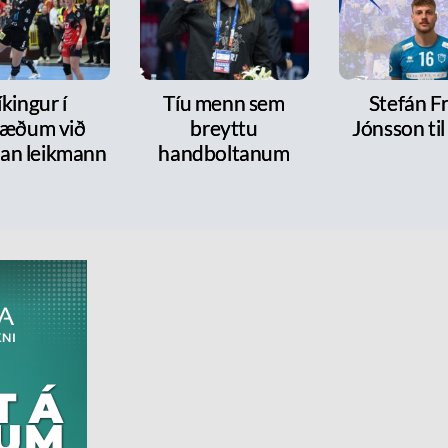
íkingur í
Tíu menn sem
Stefán F
ræðum við
breyttu
Jónsson ti
dan leikmann
handboltanum