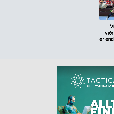
V
við
erlen