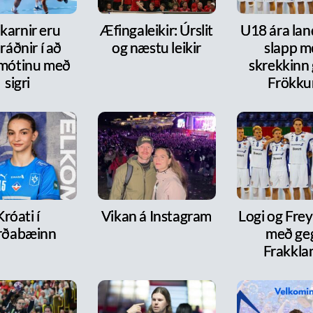
karnir eru
Æfingaleikir: Úrslit
U18 ára lan
ráðnir í að
og næstu leikir
slapp m
 mótinu með
skrekkinn
sigri
Frökk
Króati í
Vikan á Instagram
Logi og Frey
rðabæinn
með ge
Frakkla