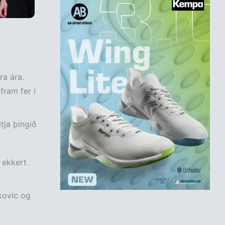
ra ára.
fram fer í
tja þingið
 ekkert
kovic og