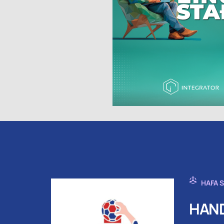
HAFA 
HAND