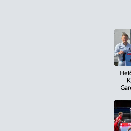
Hefð
K
Ga