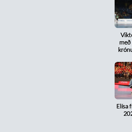
Vikt
með 
krón
Elísa 
202