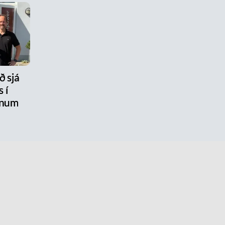
ð sjá
 í
num