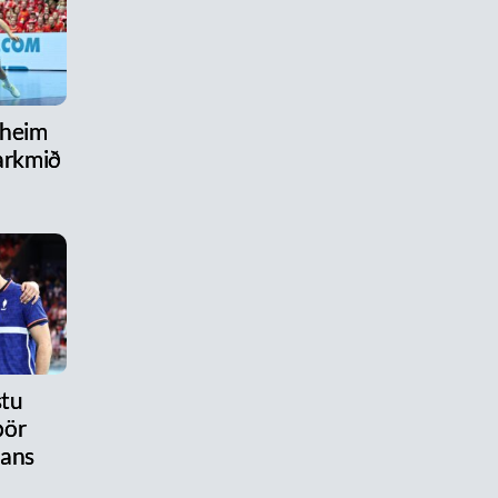
 heim
arkmið
stu
pör
tans