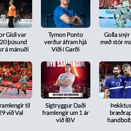
or Gísli var
Tymon Ponto
Golla snýr
20 þúsund
verður áfram hjá
með stór m
ur á mánuði
Víði í Garði
framlengir til
Sigtryggur Daði
Þekktu
9 við Val
framlengir um 1 ár
bræðra
við ÍBV
handbol