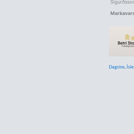
Sigurðsson
Markavars
Dagsins
,
Ísle