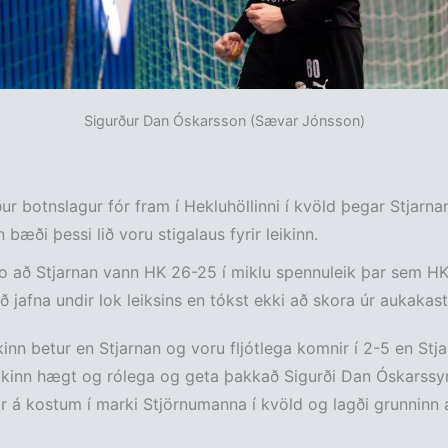
Sigurður Dan Óskarsson (Sævar Jónsson)
ur botnslagur fór fram í Hekluhöllinni í kvöld þegar Stjarna
bæði þessi lið voru stigalaus fyrir leikinn.
o að Stjarnan vann HK 26-25 í miklu spennuleik þar sem HK
ð jafna undir lok leiksins en tókst ekki að skora úr aukakast
kinn betur en Stjarnan og voru fljótlega komnir í 2-5 en Stj
leikinn hægt og rólega og geta þakkað Sigurði Dan Óskarssyn
r á kostum í marki Stjörnumanna í kvöld og lagði grunninn a