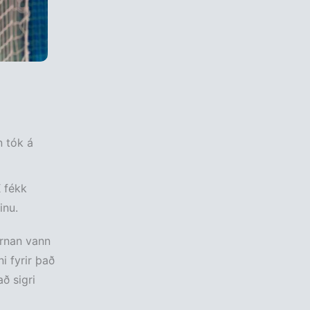
n tók á
 fékk
inu.
arnan vann
i fyrir það
ð sigri