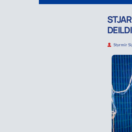
STJAR
DEILD
Styrmir S