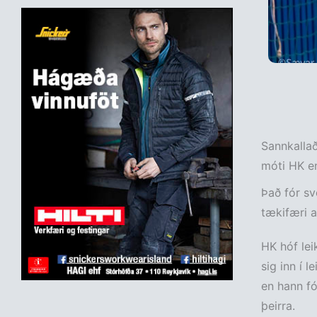
Sannkallað
móti HK en 
Það fór sv
tækifæri a
HK hóf lei
sig inn í 
en hann fó
þeirra.