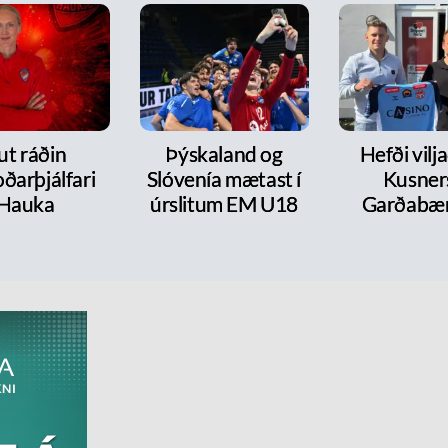
ut ráðin
Þýskaland og
Hefði vilja
ðarþjálfari
Slóvenía mætast í
Kusners
Hauka
úrslitum EM U18
Garðabæ