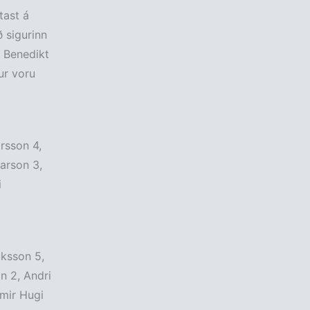
tast á
ð sigurinn
o Benedikt
ur voru
rsson 4,
arson 3,
i
ksson 5,
n 2, Andri
rmir Hugi