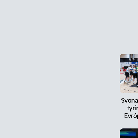
Svona
fyri
Evró