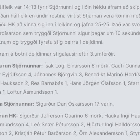
lfleik var 14-13 fyrir Stjörnunni og liðin héldu áfram að skip
íðari hálfleik en undir restina virtist Stjarnan vera komin me
áðu HK að vinna sig inn í leikinn og jafna 25-25. Það var sv
dísarson sem tryggði Stjörnunni sigur þegar um 10 sekúnd
iknum og tryggði fyrstu stig þeirra í deildinni.
ram á botni deildinnar stigalausir eftir 3.umferðir.
run Stjörnunnar:
Ísak Logi Einarsson 6 mörk, Gauti Gunna
 Eyjólfsson 4, Jóhannes Björgvin 3, Benedikt Marinó Herdís
 Hauksson 2, Rea Barnabás 1, Hans Jörgen Ólafsson 1, Starr
n 1, Loftur Ásmundsson 1.
a Stjörnunnar:
Sigurður Dan Óskarsson 17 varin.
run HK:
Sigurður Jefferson Guarino 6 mörk, Hauka Ingi Hau
undsson 4, Leó Snær Pétursson 2, Hjörtur Ingi Halldórsso
on 2, Kristján Pétur Barðarson 2, Örn Alexandersson 1, Sty