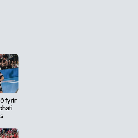
ð fyrir
phafi
ls