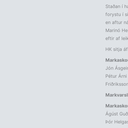
Staðan í há
forystu í s
en aftur n
Marinó Her
eftir af le
HK sitja áf
Markaskou
Jón Ásgeir
Pétur Árni
Friðriksso
Markvarsl
Markasko
Ágúst Guðm
Þór Helgas