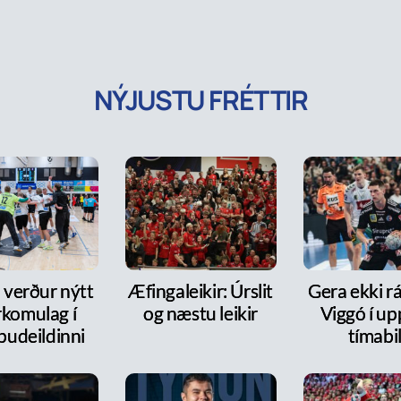
NÝJUSTU FRÉTTIR
 verður nýtt
Æfingaleikir: Úrslit
Gera ekki rá
rkomulag í
og næstu leikir
Viggó í up
pudeildinni
tímabi