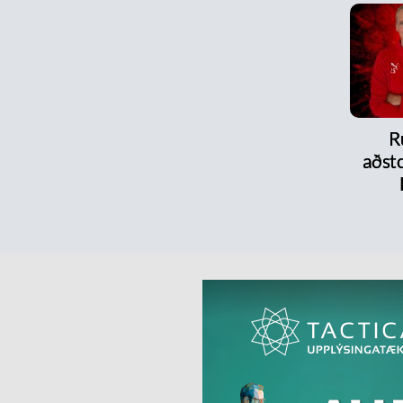
R
aðsto