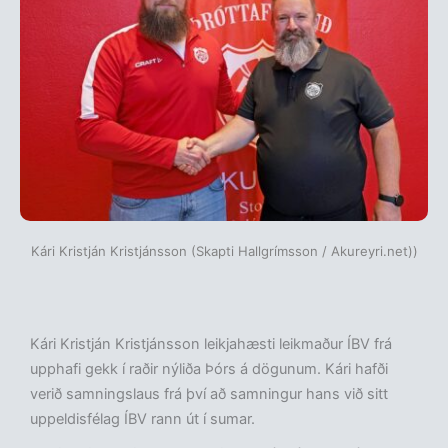
Kári Kristján Kristjánsson (Skapti Hallgrímsson / Akureyri.net))
Kári Kristján Kristjánsson leikjahæsti leikmaður ÍBV frá
upphafi gekk í raðir nýliða Þórs á dögunum. Kári hafði
verið samningslaus frá því að samningur hans við sitt
uppeldisfélag ÍBV rann út í sumar.