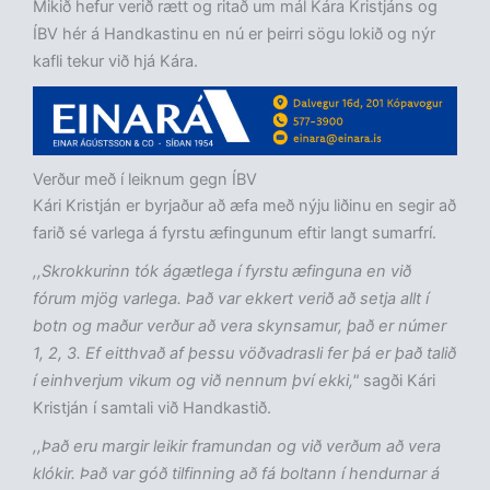
Mikið hefur verið rætt og ritað um mál Kára Kristjáns og
ÍBV hér á Handkastinu en nú er þeirri sögu lokið og nýr
kafli tekur við hjá Kára.
Verður með í leiknum gegn ÍBV
Kári Kristján er byrjaður að æfa með nýju liðinu en segir að
farið sé varlega á fyrstu æfingunum eftir langt sumarfrí.
,,Skrokkurinn tók ágætlega í fyrstu æfinguna en við
fórum mjög varlega. Það var ekkert verið að setja allt í
botn og maður verður að vera skynsamur, það er númer
1, 2, 3. Ef eitthvað af þessu vöðvadrasli fer þá er það talið
í einhverjum vikum og við nennum því ekki,"
sagði Kári
Kristján í samtali við Handkastið.
,,Það eru margir leikir framundan og við verðum að vera
klókir. Það var góð tilfinning að fá boltann í hendurnar á