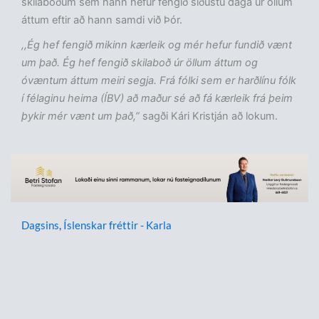
skilaboðum sem hann hefur fengið síðustu daga úr öllum
áttum eftir að hann samdi við Þór.
,,Ég hef fengið mikinn kærleik og mér hefur fundið vænt
um það. Ég hef fengið skilaboð úr öllum áttum og
óvæntum áttum meiri segja. Frá fólki sem er harðlínu fólk
í félaginu heima (ÍBV) að maður sé að fá kærleik frá þeim
þykir mér vænt um það,”
sagði Kári Kristján að lokum.
Dagsins
,
Íslenskar fréttir - Karla