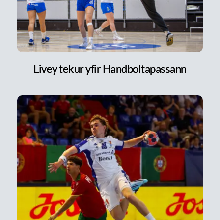
Livey tekur yfir Handboltapassann