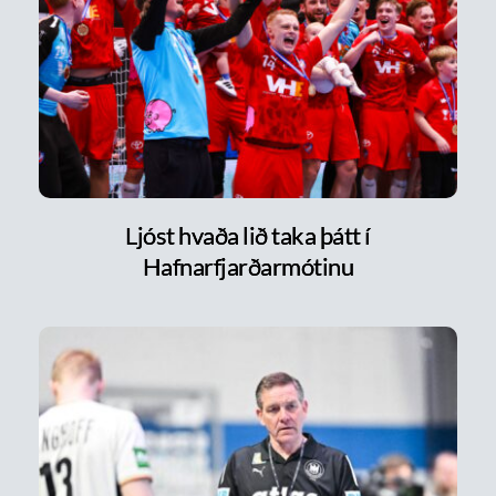
Ljóst hvaða lið taka þátt í
Hafnarfjarðarmótinu