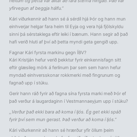
heitum og þetta var alltaf að fara stefna hingað. Það var
yfirvegun af beggja hálfu.”
Kári viðurkennir að hann sé á sérdíl hjá Þór og hann mun
einhverjar helgar fara heim til Eyja og vera hjá fjölskyldu
sinni þá sérstaklega eftir leiki í bænum. Hann segir að það
hafi verið hluti af því að þetta myndi geta gengið upp.
Fagnar Kári fyrsta markinu gegn ÍBV?
Kári Kristján hefur verið þekktur fyrir einkennisfagn sitt
eftir glæsileg mörk á ferlinum þar sem sem hann hefur
myndað einhversskonar rokkmerki með fingrunum og
fagnað upp í stúku.
Gerir hann ráð fyrir að fagna sína fyrsta marki með Þór ef
það verður á laugardaginn í Vestmannaeyjum upp í stúku?
,,Verður það ekki bara að koma í ljós. Ég get ekki spáð
fyrir því sem mun gerast. Það verður að koma í ljós.”
Kári viðurkennir að hann sé hrærður yfir öllum þeim