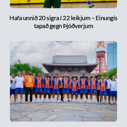
Hafa unnið 20 sigra í 22 leikjum – Einungis
tapað gegn Þjóðverjum