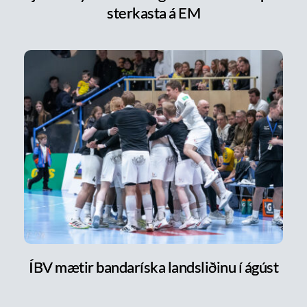
sterkasta á EM
ÍBV mætir bandaríska landsliðinu í ágúst