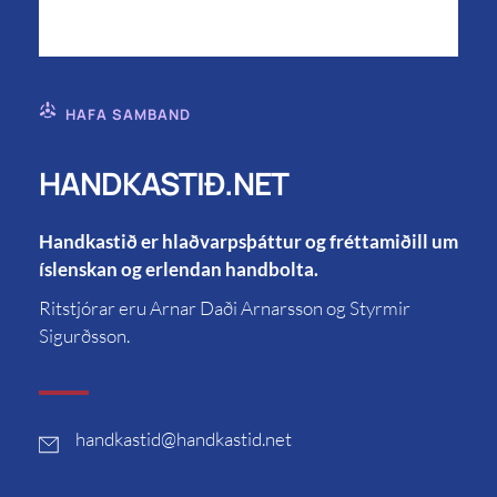
HAFA SAMBAND
HANDKASTIÐ.NET
Handkastið er hlaðvarpsþáttur og fréttamiðill um
íslenskan og erlendan handbolta.
Ritstjórar eru Arnar Daði Arnarsson og Styrmir
Sigurðsson.
handkastid
@handkastid.net