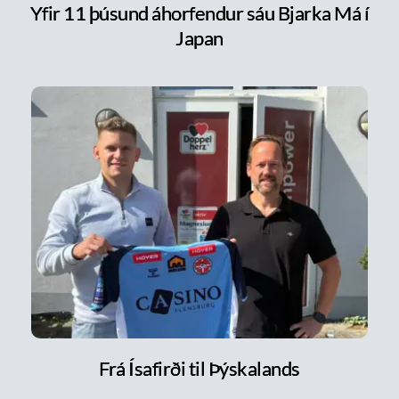
Yfir 11 þúsund áhorfendur sáu Bjarka Má í
Japan
Frá Ísafirði til Þýskalands