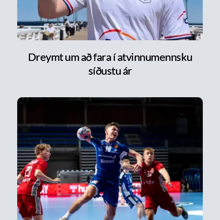
Dreymt um að fara í atvinnumennsku
síðustu ár