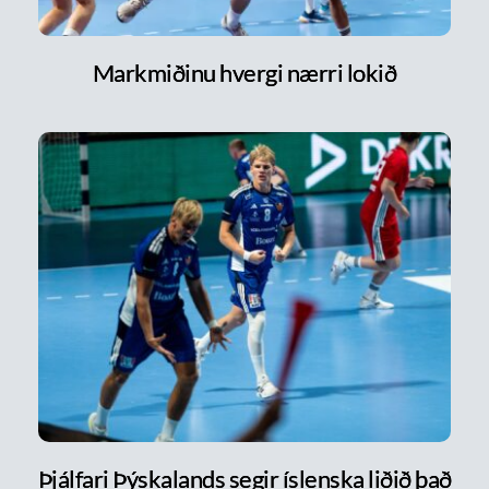
Markmiðinu hvergi nærri lokið
Þjálfari Þýskalands segir íslenska liðið það