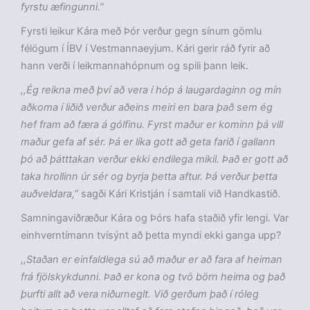
fyrstu æfingunni.”
Fyrsti leikur Kára með Þór verður gegn sínum gömlu
félögum í ÍBV í Vestmannaeyjum. Kári gerir ráð fyrir að
hann verði í leikmannahópnum og spili þann leik.
,,Ég reikna með því að vera í hóp á laugardaginn og mín
aðkoma í liðið verður aðeins meiri en bara það sem ég
hef fram að færa á gólfinu. Fyrst maður er kominn þá vill
maður gefa af sér. Þá er líka gott að geta farið í gallann
þó að þátttakan verður ekki endilega mikil. Það er gott að
taka hrollinn úr sér og byrja þetta aftur. Þá verður þetta
auðveldara,”
sagði Kári Kristján í samtali við Handkastið.
Samningaviðræður Kára og Þórs hafa staðið yfir lengi. Var
einhverntímann tvísýnt að þetta myndi ekki ganga upp?
,,Staðan er einfaldlega sú að maður er að fara af heiman
frá fjölskykdunni. Það er kona og tvö börn heima og það
þurfti allt að vera niðurneglt. Við gerðum það í róleg