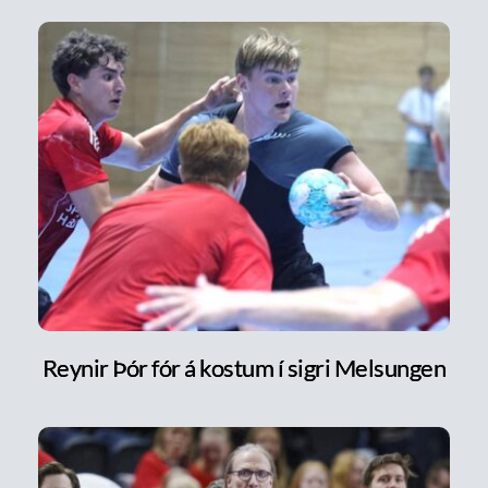
Reynir Þór fór á kostum í sigri Melsungen