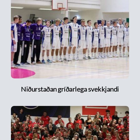
Niðurstaðan gríðarlega svekkjandi