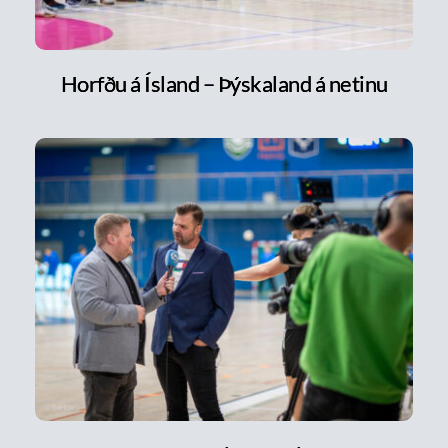
Horfðu á Ísland – Þýskaland á netinu