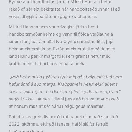
Fyrrverandi handboltastjarnan Mikkel Hansen hefur
rakað af sér eitt þekktasta hár handboltasögunnar, til að
vekja athygli á baráttunni gegn krabbameini.
Mikkel Hansen sem var þrívegis kjörinn besti
handboltamaður heims og vann til fjölda verðlauna á
sínum ferli, þar á meðal tvo Ólympíumeistaratitla, þrjá
heimsmeistaratitla og Evrópumeistaratitil með danska
landsliðinu þekkir margt fólk sem greinst hefur með
krabbamein. Pabbi hans er þar á meðal.
,,Það hefur mikla þýðingu fyrir mig að styðja málstað sem
hefur áhrif á svo marga. Krabbamein hefur ekki aðeins
áhrif á sjúklinginn, heldur einnig fjölskyldu hans og vini,"
sagði Mikkel Hansen í tilefni þess að birt var myndskeið
af honum raka af sér hárið í þágu góðs málefnis.
Pabbi hans greindist með krabbamein í annað sinn árið
2022, skömmu eftir að Hansen hafði sjálfur fengið
blóðtappa í lungu.