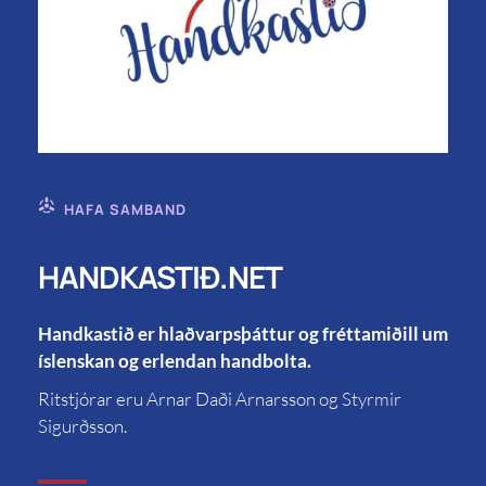
HAFA SAMBAND
HANDKASTIÐ.NET
Handkastið er hlaðvarpsþáttur og fréttamiðill um
íslenskan og erlendan handbolta.
Ritstjórar eru Arnar Daði Arnarsson og Styrmir
Sigurðsson.