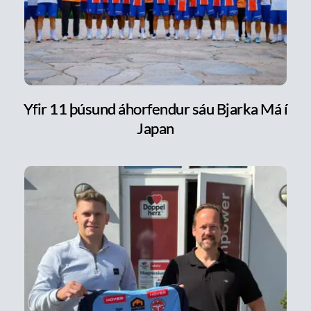
Yfir 11 þúsund áhorfendur sáu Bjarka Má í
Japan