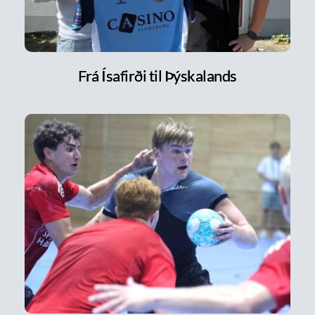
Frá Ísafirði til Þýskalands