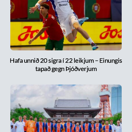
Hafa unnið 20 sigra í 22 leikjum – Einungis
tapað gegn Þjóðverjum