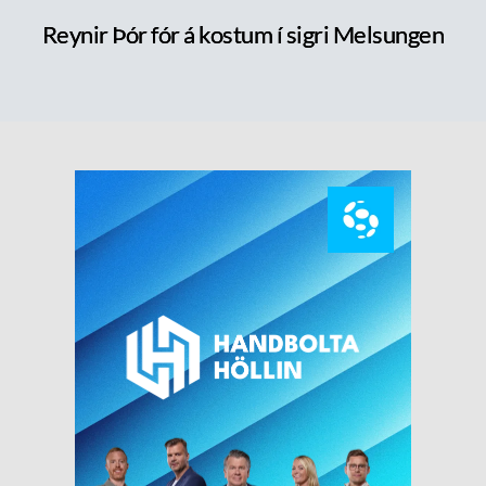
Reynir Þór fór á kostum í sigri Melsungen