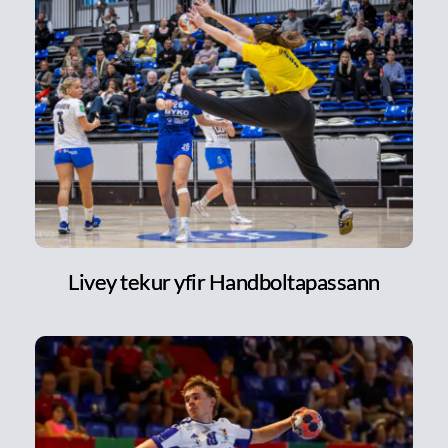
Livey tekur yfir Handboltapassann