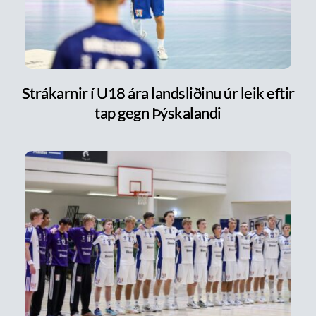
Strákarnir í U18 ára landsliðinu úr leik eftir
tap gegn Þýskalandi