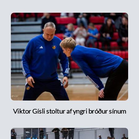
Viktor Gísli stoltur af yngri bróður sínum