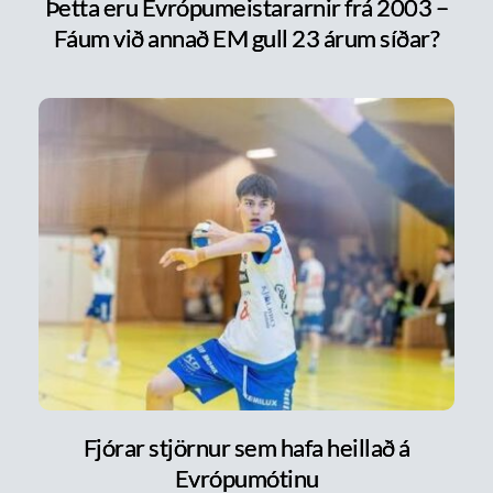
Þetta eru Evrópumeistararnir frá 2003 –
Fáum við annað EM gull 23 árum síðar?
Fjórar stjörnur sem hafa heillað á
Evrópumótinu