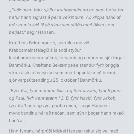
,,Faðir minn fékk sjálfur krabbamein og en sem betur fer
hefur hann sigrast á þeim veikindum. Að klippa hárið af
mér er mín leið til að sýna samstöðu með öllum sem
berjast,"
segir Hansen.
Kræftens Bekæmpelse, sem líkja má við
Krabbameinsfélagið á Íslandi styður
krabbameinsrannsóknir, forvarnir og umönnun sjúklinga í
Danmörku. Kræftens Bekæmpelse stendur fyrir þriggja
vikna átaki á hverju ári sem nær hápunkti með beinni
sjónvarpsútsendingu 25. október í Danmörku.
„Fyrir Kai, fyrir mömmu Silas og Sannavahs, fyrir Rigmor
og Paul, fyrir kennarann í 3. B, fyrir Navid, fyrir Jakob,
fyrir Kathrine og fyrir pabba minn,“
segir Hansen í
myndbandinu hér að neðan, sem sýnir þegar hann rakaði
hárið af.
Hinn fyrrum, hárprúði Mikkel Hansen tekur sig vel með