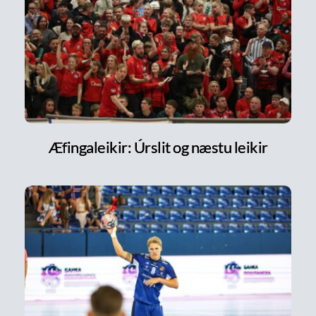
Æfingaleikir: Úrslit og næstu leikir