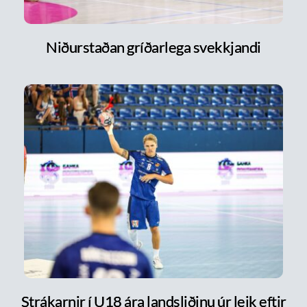
Niðurstaðan gríðarlega svekkjandi
Strákarnir í U18 ára landsliðinu úr leik eftir