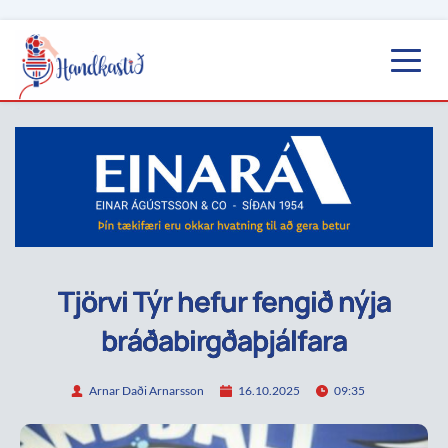
Tjörvi Týr hefur fengið nýja
bráðabirgðaþjálfara
Arnar Daði Arnarsson
16.10.2025
09:35