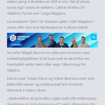
slæmt gengi á tímabilinu en liðið er enn í leit af sínum
fyrsta sigri í þýsku B-deildinni. Liðið er að leika í B-
deildinni í fyrsta sinn í sögu félagsins.
Línumaðurinn Tjörvi Týr Gíslason gekk í raðir félagsins í
sumar eftir veru sína hjá Bergischer á síðustu leiktíð.
Nú hefur félagið tilkynnt tvo aðila sem koma inn sem
bráðabirgðaþjálfarar til að byrja með en ákvörðun um
framhaldið verður tekin síðar segir í tilkynningu frá
félaginu.
Það eru þeir Tobias Klisch og Volker Blumenschein sem
þjálfa liðið saman og undirbúa það fyrir komandi
áskoranir á næstu vikum.
,,Markmiðið er að gefa liðinu nýjan kraft eftir erfiða byrjun
tímabilsins og snúa hlutunum við,"
segir í tilkynningu frá