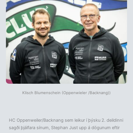
Klisch Blumenschein (Oppenwieler /Backnang))
HC Oppenweiler/Backnang sem leikur í þýsku 2. deildinni
sagði þjálfara sínum, Stephan Just upp á dögunum eftir