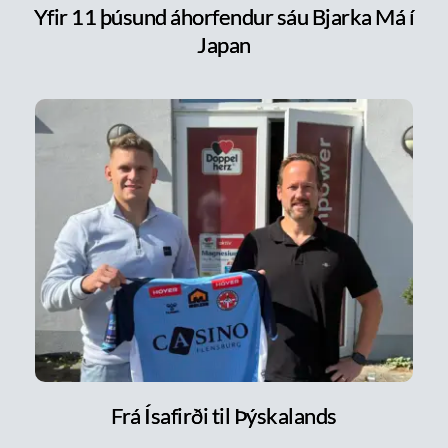
Yfir 11 þúsund áhorfendur sáu Bjarka Má í
Japan
Frá Ísafirði til Þýskalands