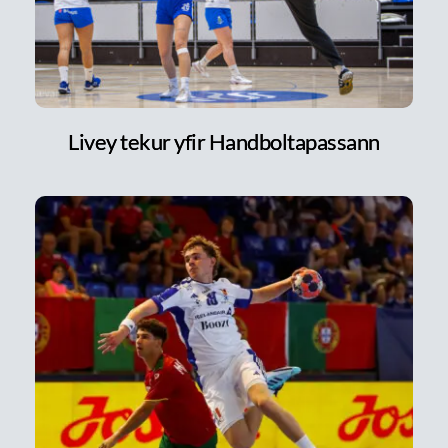
Livey tekur yfir Handboltapassann