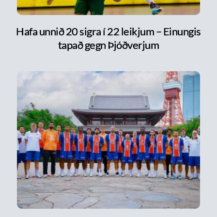
Hafa unnið 20 sigra í 22 leikjum – Einungis
tapað gegn Þjóðverjum