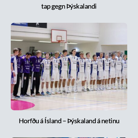
tap gegn Þýskalandi
Horfðu á Ísland – Þýskaland á netinu