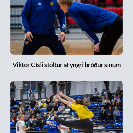
Viktor Gísli stoltur af yngri bróður sínum