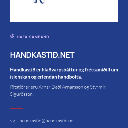
HAFA SAMBAND
HANDKASTIÐ.NET
Handkastið er hlaðvarpsþáttur og fréttamiðill um
íslenskan og erlendan handbolta.
Ritstjórar eru Arnar Daði Arnarsson og Styrmir
Sigurðsson.
handkastid
@handkastid.net