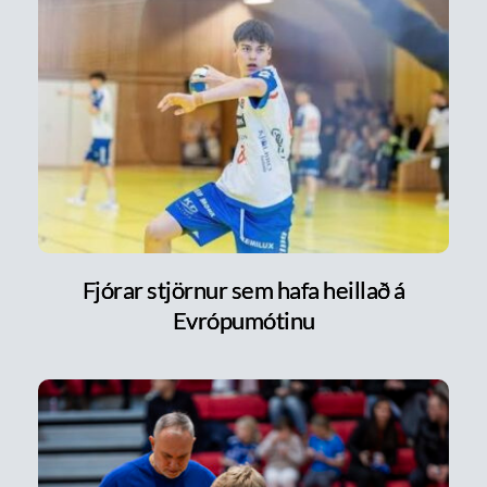
Fjórar stjörnur sem hafa heillað á
Evrópumótinu