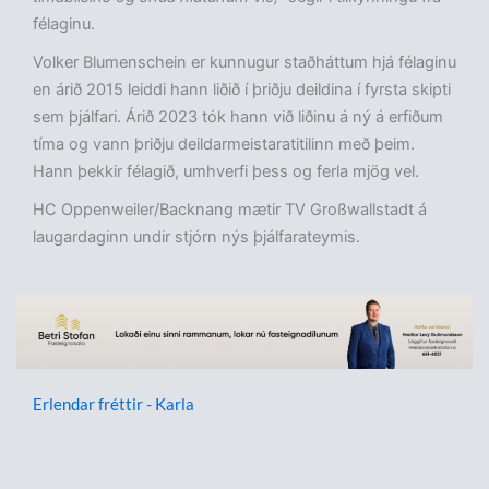
félaginu.
Volker Blumenschein er kunnugur staðháttum hjá félaginu
en árið 2015 leiddi hann liðið í þriðju deildina í fyrsta skipti
sem þjálfari. Árið 2023 tók hann við liðinu á ný á erfiðum
tíma og vann þriðju deildarmeistaratitilinn með þeim.
Hann þekkir félagið, umhverfi þess og ferla mjög vel.
HC Oppenweiler/Backnang mætir TV Großwallstadt á
laugardaginn undir stjórn nýs þjálfarateymis.
Erlendar fréttir - Karla