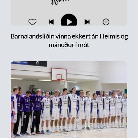
Barnalandsliðin vinna ekkert án Heimis og
mánuður í mót