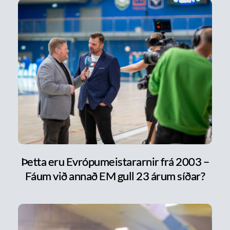
Þetta eru Evrópumeistararnir frá 2003 –
Fáum við annað EM gull 23 árum síðar?