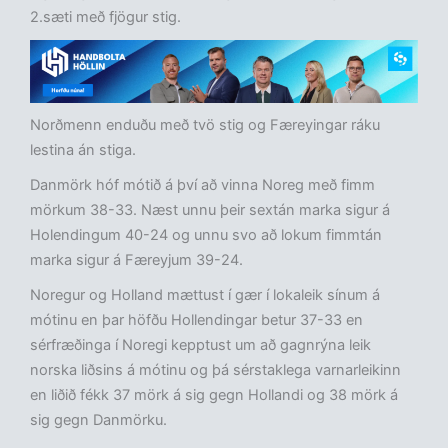
2.sæti með fjögur stig.
Norðmenn enduðu með tvö stig og Færeyingar ráku
lestina án stiga.
Danmörk hóf mótið á því að vinna Noreg með fimm
mörkum 38-33. Næst unnu þeir sextán marka sigur á
Holendingum 40-24 og unnu svo að lokum fimmtán
marka sigur á Færeyjum 39-24.
Noregur og Holland mættust í gær í lokaleik sínum á
mótinu en þar höfðu Hollendingar betur 37-33 en
sérfræðinga í Noregi kepptust um að gagnrýna leik
norska liðsins á mótinu og þá sérstaklega varnarleikinn
en liðið fékk 37 mörk á sig gegn Hollandi og 38 mörk á
sig gegn Danmörku.