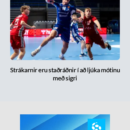
Strákarnir eru staðráðnir í að ljúka mótinu
með sigri