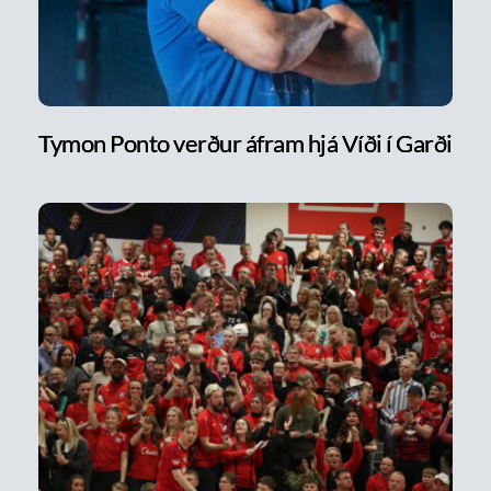
Tymon Ponto verður áfram hjá Víði í Garði