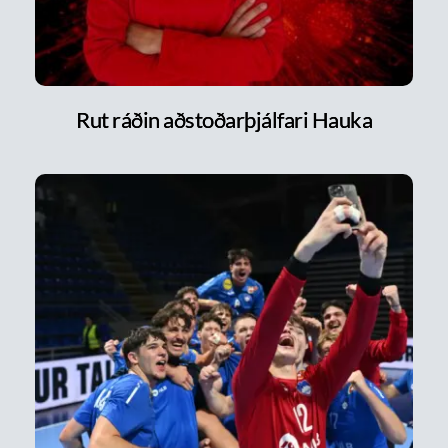
Rut ráðin aðstoðarþjálfari Hauka