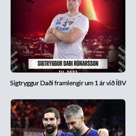
Sigtryggur Daði framlengir um 1 ár við ÍBV