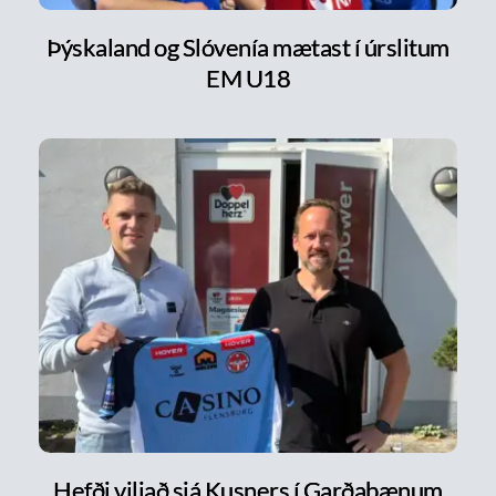
Þýskaland og Slóvenía mætast í úrslitum
EM U18
Hefði viljað sjá Kusners í Garðabænum