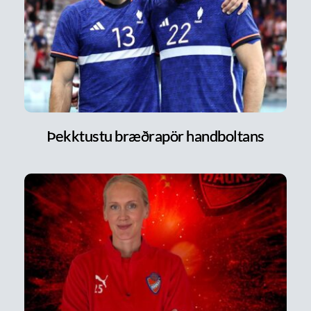
Þekktustu bræðrapör handboltans