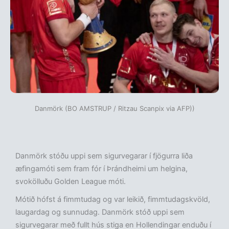
Danmörk (BO AMSTRUP / Ritzau Scanpix via AFP))
Danmörk stóðu uppi sem sigurvegarar í fjögurra liða
æfingamóti sem fram fór í Þrándheimi um helgina,
svokölluðu Golden League móti.
Mótið hófst á fimmtudag og var leikið, fimmtudagskvöld,
laugardag og sunnudag. Danmörk stóð uppi sem
sigurvegarar með fullt hús stiga en Hollendingar enduðu í