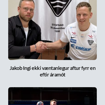
Jakob Ingi ekki væntanlegur aftur fyrr en
eftir áramót