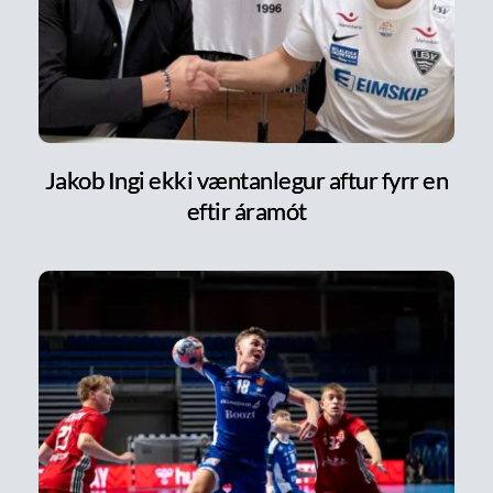
Jakob Ingi ekki væntanlegur aftur fyrr en
eftir áramót