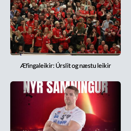
Æfingaleikir: Úrslit og næstu leikir