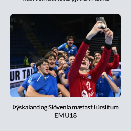
Þýskaland og Slóvenía mætast í úrslitum
EM U18