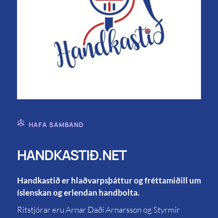
HAFA SAMBAND
HANDKASTIÐ.NET
Handkastið er hlaðvarpsþáttur og fréttamiðill um
íslenskan og erlendan handbolta.
Ritstjórar eru Arnar Daði Arnarsson og Styrmir