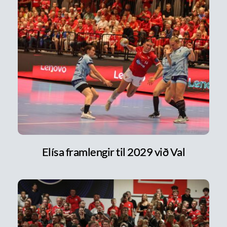
Elísa framlengir til 2029 við Val