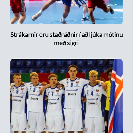
Strákarnir eru staðráðnir í að ljúka mótinu
með sigri