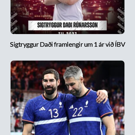
Sigtryggur Daði framlengir um 1 ár við ÍBV