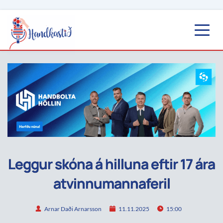
Leggur skóna á hilluna eftir 17 ára
atvinnumannaferil
Arnar Daði Arnarsson
11.11.2025
15:00