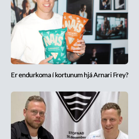
Er endurkoma í kortunum hjá Arnari Frey?