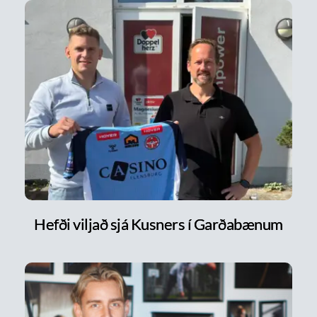
Hefði viljað sjá Kusners í Garðabænum