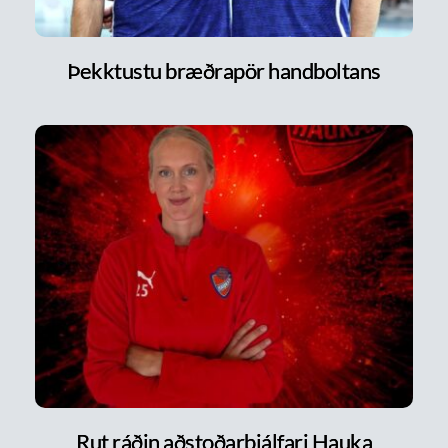
Þekktustu bræðrapör handboltans
Rut ráðin aðstoðarþjálfari Hauka