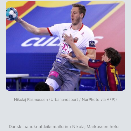
Nikolaj Rasmussen (Urbanandsport / NurPhoto via AFP))
Danski handknattleiksmaðurinn Nikolaj Markussen hefur