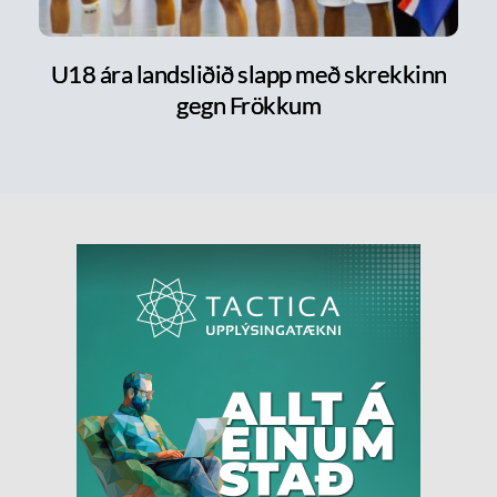
U18 ára landsliðið slapp með skrekkinn
gegn Frökkum