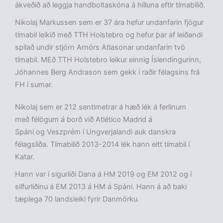
ákveðið að leggja handboltaskóna á hilluna eftir tímabilið.
Nikolaj Markussen sem er 37 ára hefur undanfarin fjögur
tímabil leikið með TTH Holstebro og hefur þar af leiðandi
spilað undir stjórn Arnórs Atlasonar undanfarin tvö
tímabil. MEð TTH Holstebro leikur einnig Íslendingurinn,
Jóhannes Berg Andrason sem gekk í raðir félagsins frá
FH í sumar.
Nikolaj sem er 212 sentimetrar á hæð lék á ferlinum
með félögum á borð við Atlético Madrid á
Spáni og Veszprém í Ungverjalandi auk danskra
félagsliða. Tímabilið 2013-2014 lék hann eitt tímabil í
Katar.
Hann var í sigurliði Dana á HM 2019 og EM 2012 og í
silfurliðinu á EM 2013 á HM á Spáni. Hann á að baki
tæplega 70 landsleiki fyrir Danmörku.