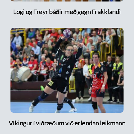
Logi og Freyr báðir með gegn Frakklandi
Víkingur í viðræðum við erlendan leikmann