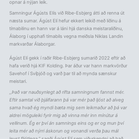
opnar á nýjan leik.
Samningur Ágústs Elís við Ribe-Esbjerg átti að renna út
næsta sumar. Ágúst Elí hefur ekkert leikið með liðinu á
tímabilinu en hann var á láni hjá danska meistaraliðinu,
Álaborg í upphafi tímabils vegna meiðsla Niklas Landin
markvarðar Álaborgar.
Ágúst Elí gekk í raðir Ribe-Esbjerg sumarið 2022 eftir að
hafa verið hjá KIF Kolding. Þar áður var hann markvörður
Savehof í Svíþjóð og varð þar til að mynda sænskur
meistari.
,,Það var nauðsynlegt að rifta samningnum fannst mér.
Eftir samtal við þjálfarann þá var mér það ljóst að alveg
sama hvað ég myndi bæta mig sem leikmaður að þá var
aldrei möguleiki fyrir mig að vinna mér inn mínútur á
vellinum. Ég er því án samnings eins og er og mun því
leita mér að nýrri áskorun og vonandi verða þau mál
leyst fljótlega,”
sagði Ágúst Elí sem viðurkendni að það