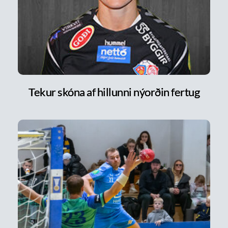
Tekur skóna af hillunni nýorðin fertug