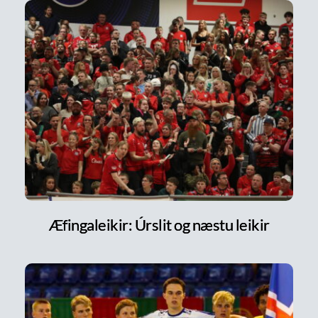
Æfingaleikir: Úrslit og næstu leikir