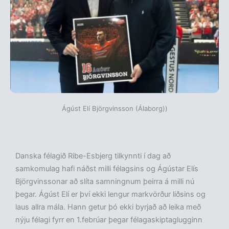
Ágúst Elí Björgvinsson (Álaborg))
Danska félagið Ribe-Esbjerg tilkynnti í dag að
samkomulag hafi náðst milli félagsins og Ágústar Elís
Björgvinssonar að slíta samningnum þeirra á milli nú
þegar. Ágúst Elí er því ekki lengur markvörður liðsins og
laus allra mála. Hann getur þó ekki byrjað að leika með
nýju félagi fyrr en 1.febrúar þegar félagaskiptaglugginn