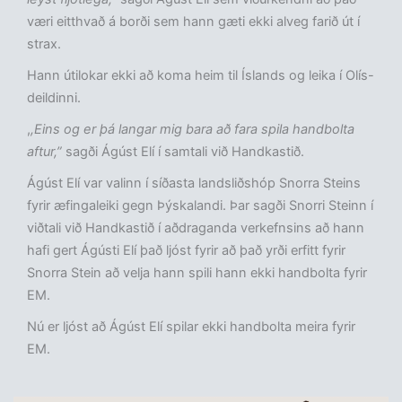
væri eitthvað á borði sem hann gæti ekki alveg farið út í
strax.
Hann útilokar ekki að koma heim til Íslands og leika í Olís-
deildinni.
,
,Eins og er þá langar mig bara að fara spila handbolta
aftur,”
sagði Ágúst Elí í samtali við Handkastið.
Ágúst Elí var valinn í síðasta landsliðshóp Snorra Steins
fyrir æfingaleiki gegn Þýskalandi. Þar sagði Snorri Steinn í
viðtali við Handkastið í aðdraganda verkefnsins að hann
hafi gert Ágústi Elí það ljóst fyrir að það yrði erfitt fyrir
Snorra Stein að velja hann spili hann ekki handbolta fyrir
EM.
Nú er ljóst að Ágúst Elí spilar ekki handbolta meira fyrir
EM.