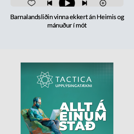
Barnalandsliðin vinna ekkert án Heimis og
mánuður í mót