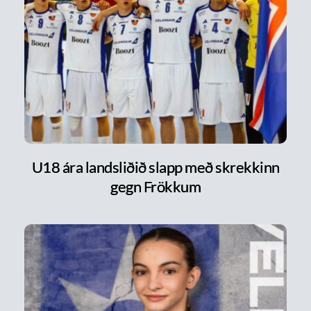
U18 ára landsliðið slapp með skrekkinn
gegn Frökkum