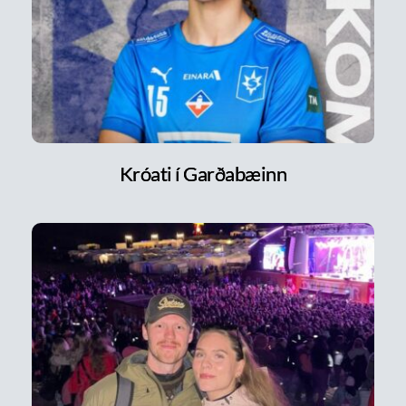
Króati í Garðabæinn