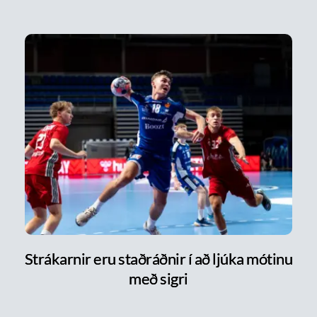
Strákarnir eru staðráðnir í að ljúka mótinu
með sigri