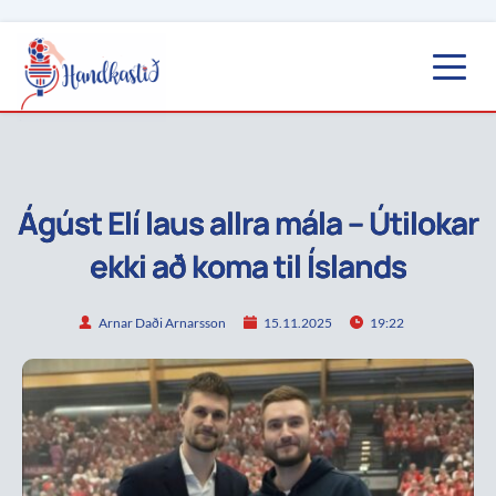
Ágúst Elí laus allra mála – Útilokar
ekki að koma til Íslands
Arnar Daði Arnarsson
15.11.2025
19:22