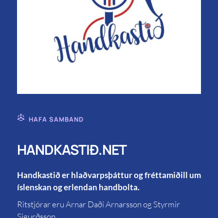
HAFA SAMBAND
HANDKASTIÐ.NET
Handkastið er hlaðvarpsþáttur og fréttamiðill um
íslenskan og erlendan handbolta.
Ritstjórar eru Arnar Daði Arnarsson og Styrmir
Sigurðsson.