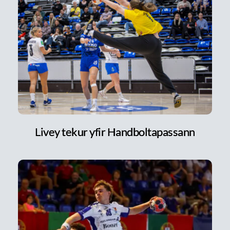
Livey tekur yfir Handboltapassann