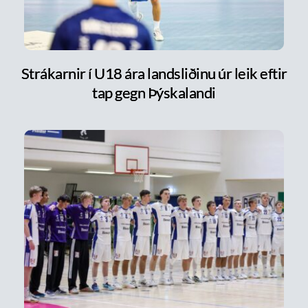
Strákarnir í U18 ára landsliðinu úr leik eftir
tap gegn Þýskalandi