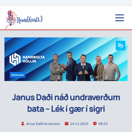
Janus Daði náð undraverðum
bata – Lék í gær í sigri
Arnar Daði Arnarsson
24.11.2025
08:23