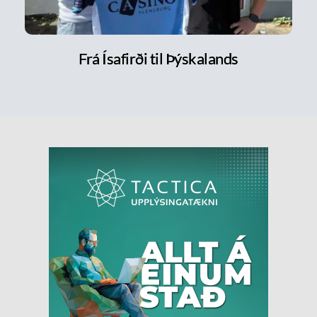
Frá Ísafirði til Þýskalands