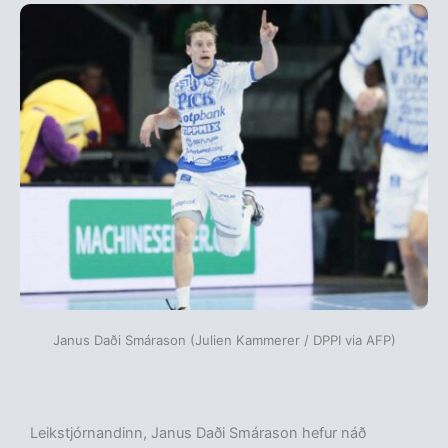
Janus Daði Smárason (Julien Kammerer / DPPI via AFP)
Leikstjórnandinn, Janus Daði Smárason hefur náð