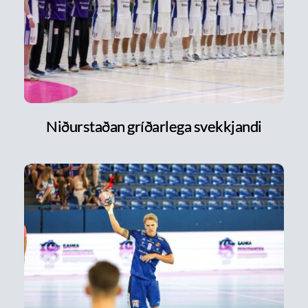
Niðurstaðan gríðarlega svekkjandi