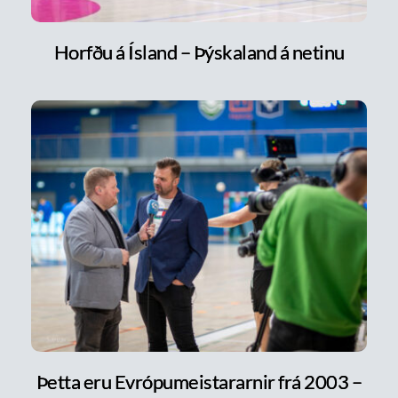
Horfðu á Ísland – Þýskaland á netinu
Þetta eru Evrópumeistararnir frá 2003 –