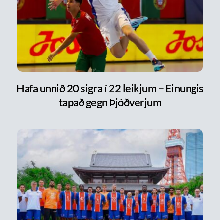
Hafa unnið 20 sigra í 22 leikjum – Einungis
tapað gegn Þjóðverjum