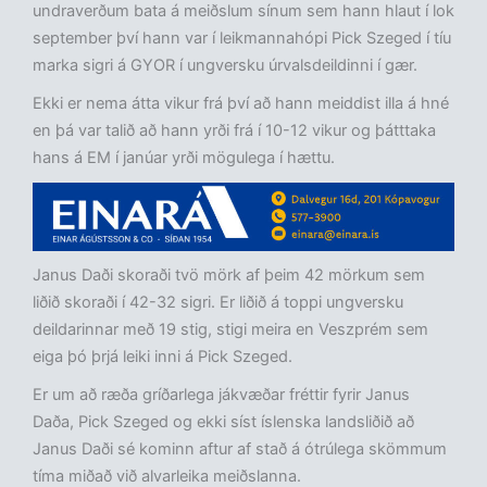
undraverðum bata á meiðslum sínum sem hann hlaut í lok
september því hann var í leikmannahópi Pick Szeged í tíu
marka sigri á GYOR í ungversku úrvalsdeildinni í gær.
Ekki er nema átta vikur frá því að hann meiddist illa á hné
en þá var talið að hann yrði frá í 10-12 vikur og þátttaka
hans á EM í janúar yrði mögulega í hættu.
Janus Daði skoraði tvö mörk af þeim 42 mörkum sem
liðið skoraði í 42-32 sigri. Er liðið á toppi ungversku
deildarinnar með 19 stig, stigi meira en Veszprém sem
eiga þó þrjá leiki inni á Pick Szeged.
Er um að ræða gríðarlega jákvæðar fréttir fyrir Janus
Daða, Pick Szeged og ekki síst íslenska landsliðið að
Janus Daði sé kominn aftur af stað á ótrúlega skömmum
tíma miðað við alvarleika meiðslanna.