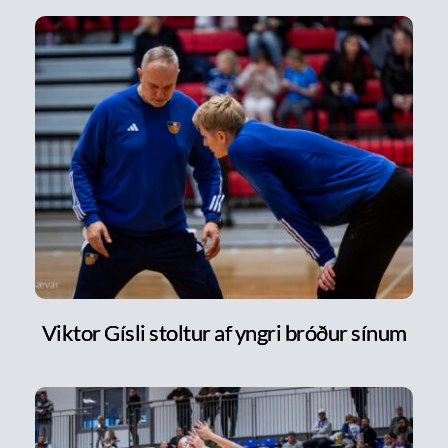
Viktor Gísli stoltur af yngri bróður sínum