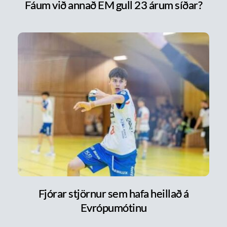
Fáum við annað EM gull 23 árum síðar?
Fjórar stjörnur sem hafa heillað á
Evrópumótinu