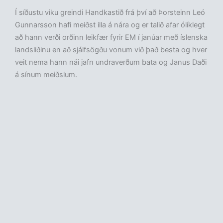
Í síðustu viku greindi Handkastið frá því að Þorsteinn Leó
Gunnarsson hafi meiðst illa á nára og er talið afar ólíklegt
að hann verði orðinn leikfær fyrir EM í janúar með íslenska
landsliðinu en að sjálfsögðu vonum við það besta og hver
veit nema hann nái jafn undraverðum bata og Janus Daði
á sínum meiðslum.