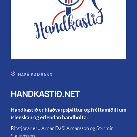
HAFA SAMBAND
HANDKASTIÐ.NET
Handkastið er hlaðvarpsþáttur og fréttamiðill um
íslenskan og erlendan handbolta.
Ritstjórar eru Arnar Daði Arnarsson og Styrmir
Sigurðsson.