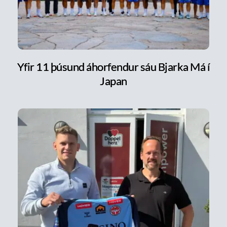
Yfir 11 þúsund áhorfendur sáu Bjarka Má í
Japan