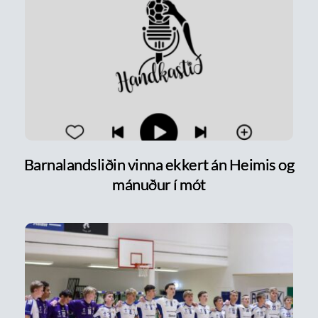
Barnalandsliðin vinna ekkert án Heimis og
mánuður í mót