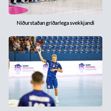
Niðurstaðan gríðarlega svekkjandi