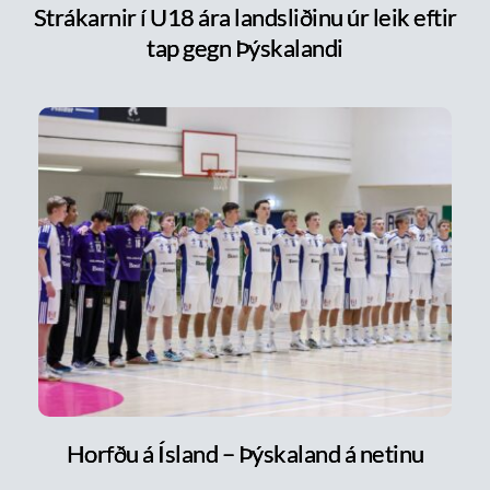
Strákarnir í U18 ára landsliðinu úr leik eftir
tap gegn Þýskalandi
Horfðu á Ísland – Þýskaland á netinu