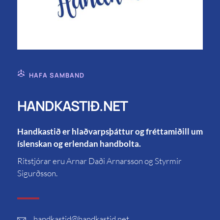
HAFA SAMBAND
HANDKASTIÐ.NET
Handkastið er hlaðvarpsþáttur og fréttamiðill um
íslenskan og erlendan handbolta.
Ritstjórar eru Arnar Daði Arnarsson og Styrmir
Sigurðsson.
handkastid
@handkastid.net