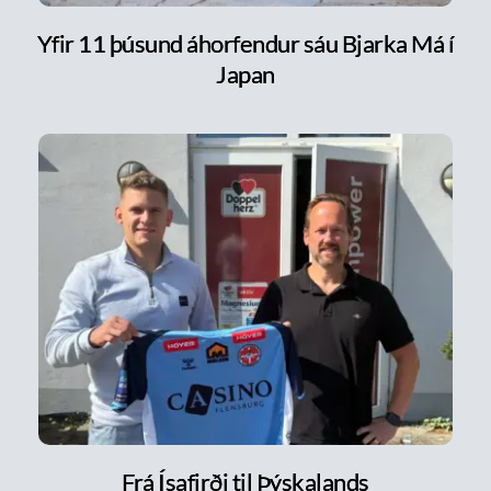
Yfir 11 þúsund áhorfendur sáu Bjarka Má í
Japan
Frá Ísafirði til Þýskalands