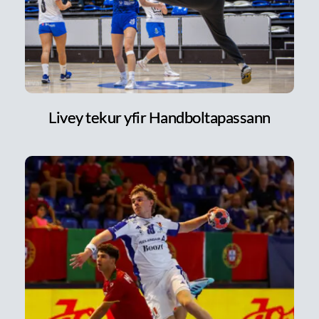
Livey tekur yfir Handboltapassann