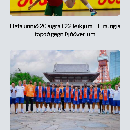
Hafa unnið 20 sigra í 22 leikjum – Einungis
tapað gegn Þjóðverjum