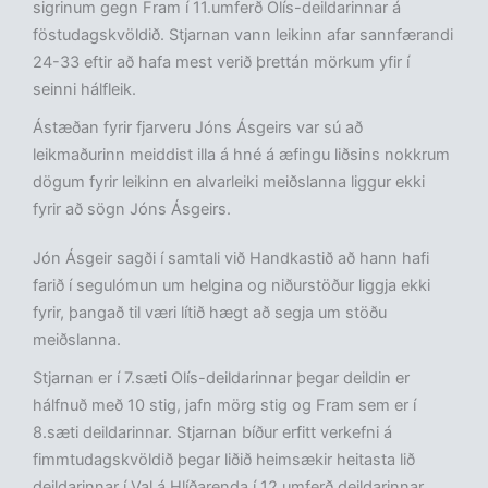
sigrinum gegn Fram í 11.umferð Olís-deildarinnar á
föstudagskvöldið. Stjarnan vann leikinn afar sannfærandi
24-33 eftir að hafa mest verið þrettán mörkum yfir í
seinni hálfleik.
Ástæðan fyrir fjarveru Jóns Ásgeirs var sú að
leikmaðurinn meiddist illa á hné á æfingu liðsins nokkrum
dögum fyrir leikinn en alvarleiki meiðslanna liggur ekki
fyrir að sögn Jóns Ásgeirs.
Jón Ásgeir sagði í samtali við Handkastið að hann hafi
farið í segulómun um helgina og niðurstöður liggja ekki
fyrir, þangað til væri lítið hægt að segja um stöðu
meiðslanna.
Stjarnan er í 7.sæti Olís-deildarinnar þegar deildin er
hálfnuð með 10 stig, jafn mörg stig og Fram sem er í
8.sæti deildarinnar. Stjarnan bíður erfitt verkefni á
fimmtudagskvöldið þegar liðið heimsækir heitasta lið
deildarinnar í Val á Hlíðarenda í 12.umferð deildarinnar.