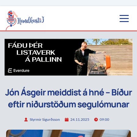
Jón Ásgeir meiddist á hné – Bíður
eftir niðurstöðum segulómunar
Styrmir Sigurðsson
24.11.2025
09:00