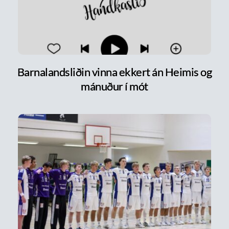
Barnalandsliðin vinna ekkert án Heimis og
mánuður í mót