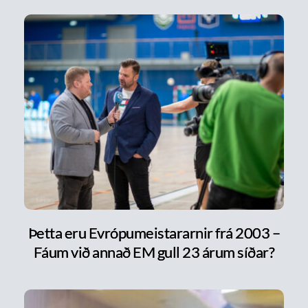
Þetta eru Evrópumeistararnir frá 2003 –
Fáum við annað EM gull 23 árum síðar?