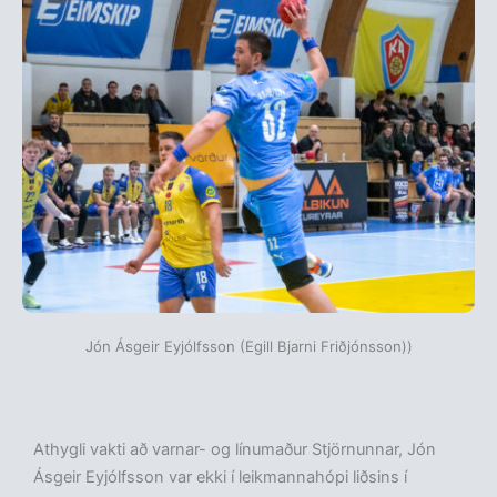
Jón Ásgeir Eyjólfsson (Egill Bjarni Friðjónsson))
Athygli vakti að varnar- og línumaður Stjörnunnar, Jón
Ásgeir Eyjólfsson var ekki í leikmannahópi liðsins í