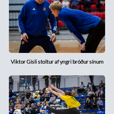
Viktor Gísli stoltur af yngri bróður sínum