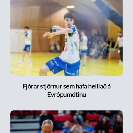
Fjórar stjörnur sem hafa heillað á
Evrópumótinu