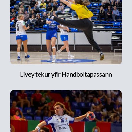
Livey tekur yfir Handboltapassann