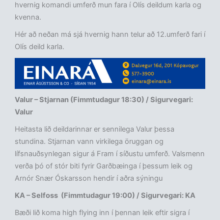
hvernig komandi umferð mun fara í Olís deildum karla og
kvenna.
Hér að neðan má sjá hvernig hann telur að 12.umferð fari í
Olís deild karla.
Valur – Stjarnan (Fimmtudagur 18:30) / Sigurvegari:
Valur
Heitasta lið deildarinnar er sennilega Valur þessa
stundina. Stjarnan vann virkilega öruggan og
lífsnauðsynlegan sigur á Fram í síðustu umferð. Valsmenn
verða þó of stór biti fyrir Garðbæinga í þessum leik og
Arnór Snær Óskarsson hendir í aðra sýningu
KA – Selfoss (Fimmtudagur 19:00) / Sigurvegari: KA
Bæði lið koma high flying inn í þennan leik eftir sigra í