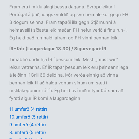
Fram eru í miklu álagi þessa dagana. Evrópuleikur í
Portúgal á þriðjudagskvöldið og svo heimaleikur gegn FH
3 dögum seinna. Fram tapaði illa gegn Stjörnunni á
heimavelli í síðasta leik meðan FH hefur verið á fínu run-i.
Ég held það run haldi áfram og FH vinni þennan leik.
ÍR– Þór (Laugardagur 18.30) / Sigurvegari: ÍR
Tímabilið undir hjá ÍR í þessum leik. Mesti „must win“
leikur vetrarins. Ef ÍR tapar þessum leik eru þeir sennilega
á leiðinni í Grill 66 deildina. Þór verða einnig að vinna
þennan leik til að halda vonum sínum um sæti í
úrslitakeppninni á lífi. Ég held því miður fyrir Þórsara að
fyrsti sigur ÍR komi á laugardaginn.
11.umferð (4 réttir)
10.umferð (5 réttir)
9.umferð (4 réttir)
8.umferð (5 réttir)