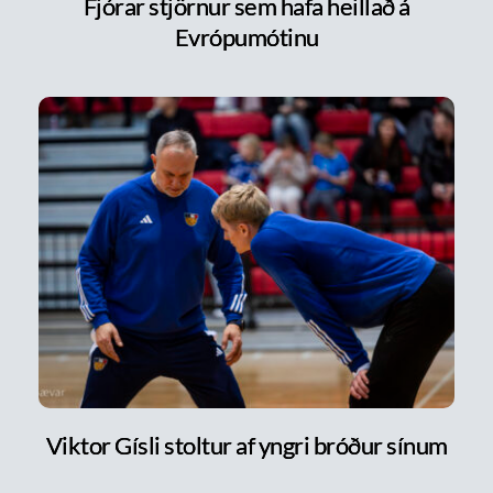
Fjórar stjörnur sem hafa heillað á
Evrópumótinu
Viktor Gísli stoltur af yngri bróður sínum