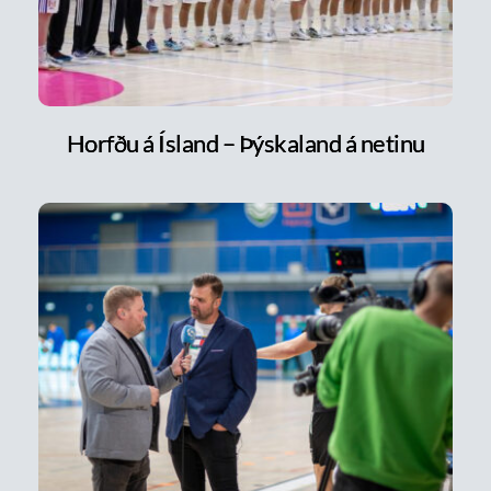
Horfðu á Ísland – Þýskaland á netinu