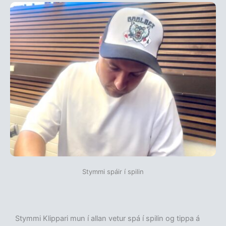
Stymmi spáir í spilin
Stymmi Klippari mun í allan vetur spá í spilin og tippa á