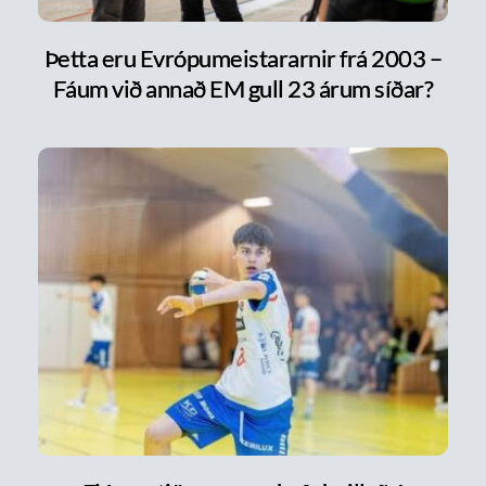
Þetta eru Evrópumeistararnir frá 2003 –
Fáum við annað EM gull 23 árum síðar?