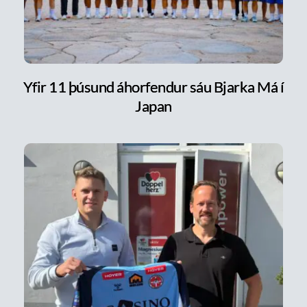
Yfir 11 þúsund áhorfendur sáu Bjarka Má í
Japan