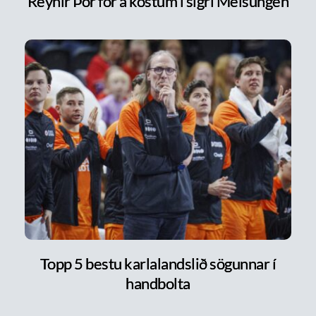
Reynir Þór fór á kostum í sigri Melsungen
Topp 5 bestu karlalandslið sögunnar í
handbolta