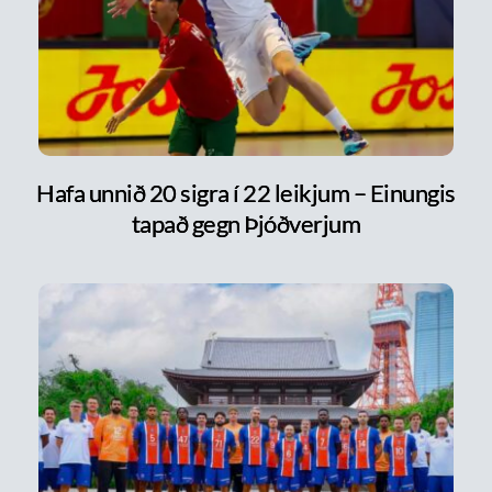
Hafa unnið 20 sigra í 22 leikjum – Einungis
tapað gegn Þjóðverjum