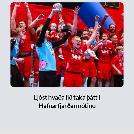
Ljóst hvaða lið taka þátt í
Hafnarfjarðarmótinu