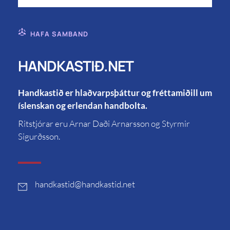
HAFA SAMBAND
HANDKASTIÐ.NET
Handkastið er hlaðvarpsþáttur og fréttamiðill um
íslenskan og erlendan handbolta.
Ritstjórar eru Arnar Daði Arnarsson og Styrmir
Sigurðsson.
handkastid
@handkastid.net