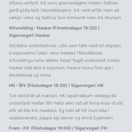
síðustu umferð. KA unnu grannaslaginn meðan Selfoss
gerði góða ferð í Mosfellsbæinn. KA verið erfiðir heim að
sækja í vetur og Selfoss fara tómhentir heim frá Akureyri.
Afturelding – Haukar (Fimmtudagur 19:30) /
Sigurvegari: Haukar
Stórleikur umferðarinnar. Liðin sem hafa verið að skiptast
á toppsætinu í allan vetur mætast í Mosfellsbæ.
Aftureldingu hefur aðeins fatast flugið undanfarið meðan
Haukar sitja einir á toppnum. Haukur munu fara upp í
Mosfellsbæ og vinna.
HK – ÍBV (Föstudagur 18:30) / Sigurvegari: HK
Tvö ísköld lið að mætast. HK tapað leikjum virkilega illa
undanfarið meðan ÍBV hefur ekki náð að finna mojo-ið sitt
eftir að Elís Þór meiddist. Ég held að HK muni bíta í
skjaldarrendur, peppa sig saman og vinna Eyjamenn.
Fram – FH (Föstudagur 19:00) / Sigurvegari: FH