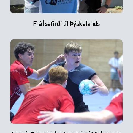
Frá Ísafirði til Þýskalands