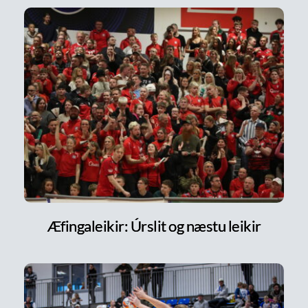
Æfingaleikir: Úrslit og næstu leikir