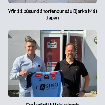
Yfir 11 þúsund áhorfendur sáu Bjarka Má í
Japan
Frá Ísafirði til Þýskalands