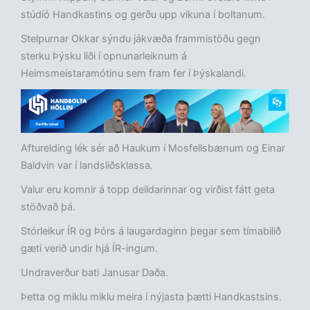
stúdíó Handkastins og gerðu upp vikuna í boltanum.
Stelpurnar Okkar sýndu jákvæða frammistöðu gegn
sterku Þýsku liði í opnunarleiknum á
Heimsmeistaramótinu sem fram fer í Þýskalandi.
Afturelding lék sér að Haukum í Mosfellsbænum og Einar
Baldvin var í landsliðsklassa.
Valur eru komnir á topp deildarinnar og virðist fátt geta
stöðvað þá.
Stórleikur ÍR og Þórs á laugardaginn þegar sem tímabilið
gæti verið undir hjá ÍR-ingum.
Undraverður bati Janusar Daða.
Þetta og miklu miklu meira í nýjasta þætti Handkastsins.