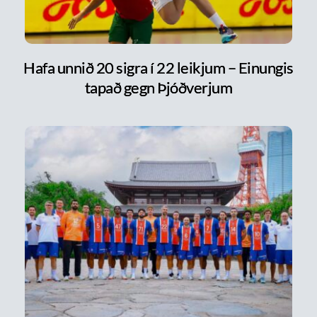
Hafa unnið 20 sigra í 22 leikjum – Einungis
tapað gegn Þjóðverjum