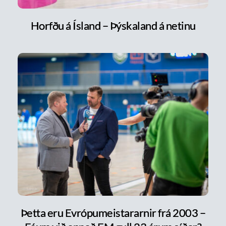
Horfðu á Ísland – Þýskaland á netinu
Þetta eru Evrópumeistararnir frá 2003 –