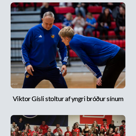
Viktor Gísli stoltur af yngri bróður sínum