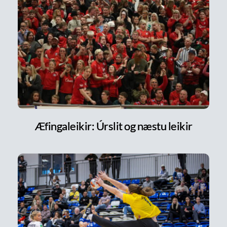
Æfingaleikir: Úrslit og næstu leikir