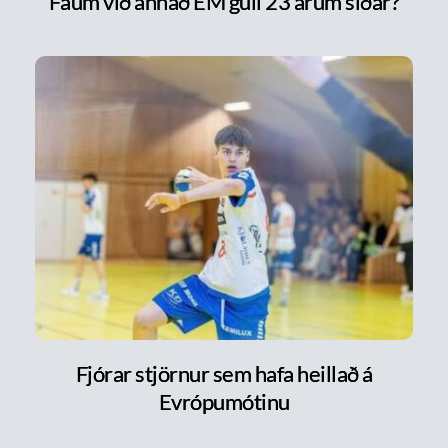
Fáum við annað EM gull 23 árum síðar?
Fjórar stjörnur sem hafa heillað á
Evrópumótinu