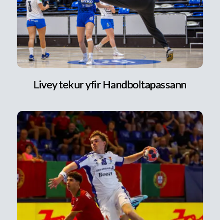
Livey tekur yfir Handboltapassann