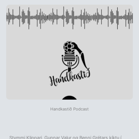
Handkastið Podcast
Stymmi Klippari, Gunnar Valur og Benni Grétars kíktu í