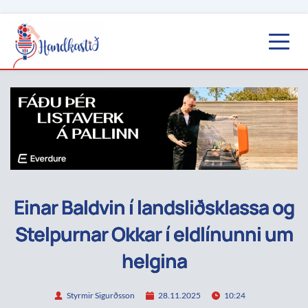
Einar Baldvin í landsliðsklassa og
Stelpurnar Okkar í eldlínunni um
helgina
Styrmir Sigurðsson
28.11.2025
10:24