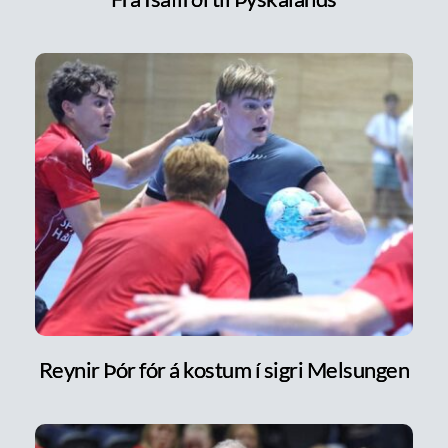
Reynir Þór fór á kostum í sigri Melsungen