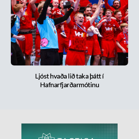
Ljóst hvaða lið taka þátt í
Hafnarfjarðarmótinu