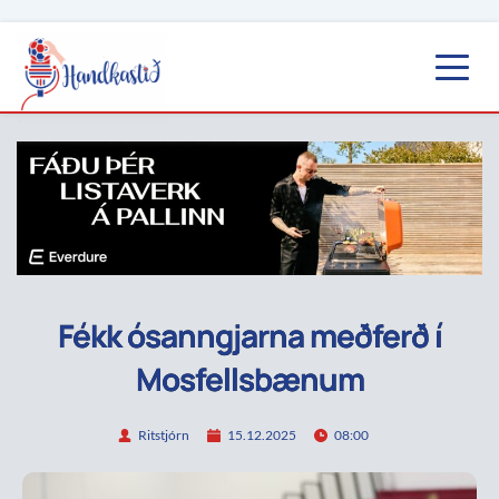
Fékk ósanngjarna meðferð í
Mosfellsbænum
Ritstjórn
15.12.2025
08:00