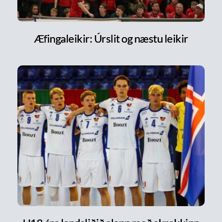
Æfingaleikir: Úrslit og næstu leikir