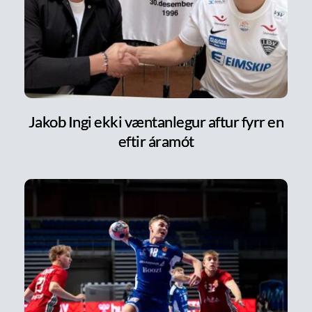
Jakob Ingi ekki væntanlegur aftur fyrr en
eftir áramót