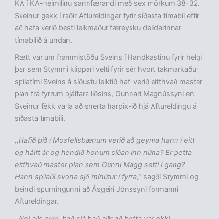
KA í KA-heimilinu sannfærandi með sex mörkum 38-32.
Sveinur gekk í raðir Aftureldingar fyrir síðasta tímabil eftir
að hafa verið besti leikmaður færeysku deildarinnar
tímabilið á undan.
Rætt var um frammistöðu Sveins í Handkastinu fyrir helgi
þar sem Stymmi klippari velti fyrir sér hvort takmarkaður
spilatími Sveins á síðustu leiktíð hafi verið eitthvað master
plan frá fyrrum þjálfara liðsins, Gunnari Magnússyni en
Sveinur fékk varla að snerta harpix-ið hjá Aftureldingu á
síðasta tímabili.
,,Hafið þið í Mosfellsbænum verið að geyma hann í eitt
og hálft ár og hendið honum síðan inn núna? Er þetta
eitthvað master plan sem Gunni Magg setti í gang?
Hann spilaði svona sjö mínútur í fyrra,”
sagði Stymmi og
beindi spurningunni að Ásgeiri Jónssyni formanni
Aftureldingar.
,,Nei alls ekki. Það sjá það allir að þetta var ekki