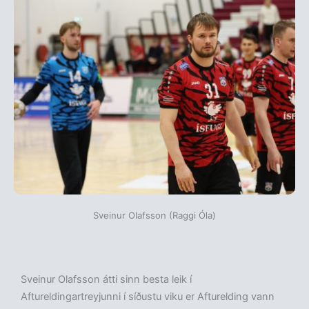
Sveinur Olafsson (Raggi Óla)
Sveinur Olafsson átti sinn besta leik í
Aftureldingartreyjunni í síðustu viku er Afturelding vann