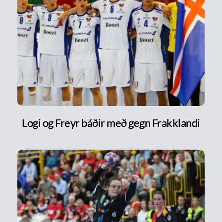
Logi og Freyr báðir með gegn Frakklandi