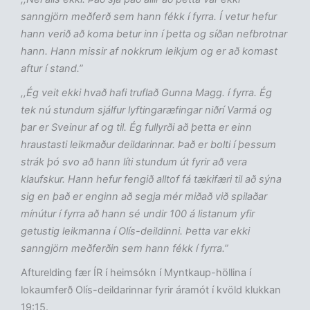
sanngjörn meðferð sem hann fékk í fyrra. Í vetur hefur
hann verið að koma betur inn í þetta og síðan nefbrotnar
hann. Hann missir af nokkrum leikjum og er að komast
aftur í stand.”
,,Ég veit ekki hvað hafi truflað Gunna Magg. í fyrra. Ég
tek nú stundum sjálfur lyftingaræfingar niðrí Varmá og
þar er Sveinur af og til. Ég fullyrði að þetta er einn
hraustasti leikmaður deildarinnar. Það er bolti í þessum
strák þó svo að hann líti stundum út fyrir að vera
klaufskur. Hann hefur fengið alltof fá tækifæri til að sýna
sig en það er enginn að segja mér miðað við spilaðar
mínútur í fyrra að hann sé undir 100 á listanum yfir
getustig leikmanna í Olís-deildinni. Þetta var ekki
sanngjörn meðferðin sem hann fékk í fyrra.”
Afturelding fær ÍR í heimsókn í Myntkaup-höllina í
lokaumferð Olís-deildarinnar fyrir áramót í kvöld klukkan
19:15.