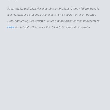
Hress styður umfjöllun Handkastsins um Þjóðaríþróttina - Í tilefni þess fá
allir hlustendur og lesendur Handkastsins 15% afslátt af öllum boozt á
Hressbarnum og 15% afslátt af öllum staðgreiddum kortum út desember.
Hress
er staðsett á Dalshrauni 11 í Hafnarfirði. Verði ykkur að góðu.