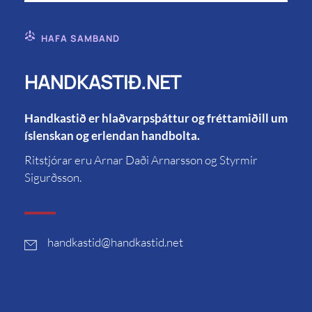
HAFA SAMBAND
HANDKASTIÐ.NET
Handkastið er hlaðvarpsþáttur og fréttamiðill um
íslenskan og erlendan handbolta.
Ritstjórar eru Arnar Daði Arnarsson og Styrmir
Sigurðsson.
handkastid
@handkastid.net