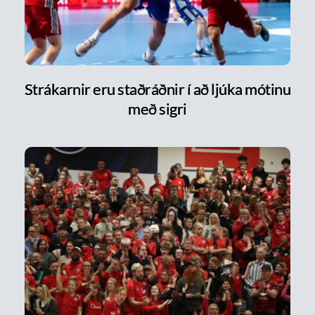
Strákarnir eru staðráðnir í að ljúka mótinu
með sigri