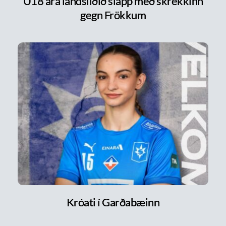
U18 ára landsliðið slapp með skrekkinn
gegn Frökkum
Króati í Garðabæinn