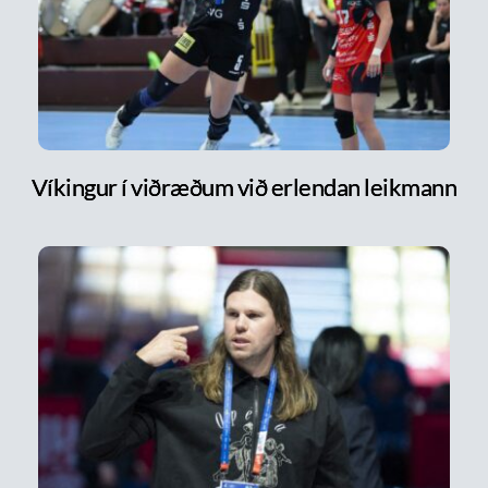
Víkingur í viðræðum við erlendan leikmann