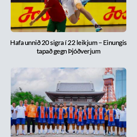
Hafa unnið 20 sigra í 22 leikjum – Einungis
tapað gegn Þjóðverjum