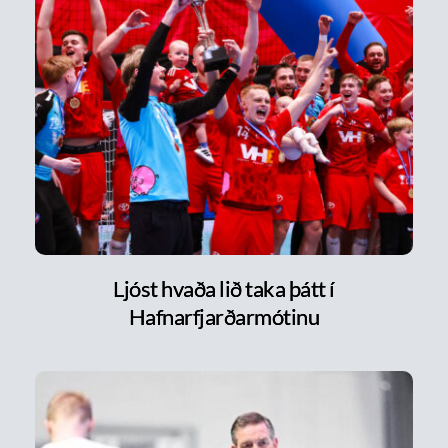
Ljóst hvaða lið taka þátt í
Hafnarfjarðarmótinu