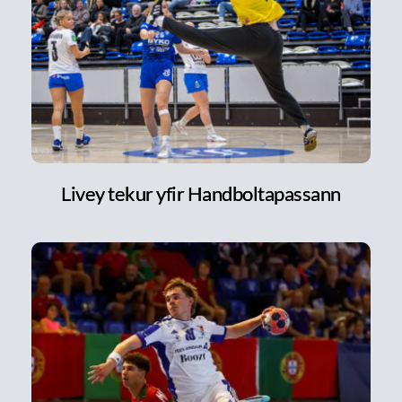
Livey tekur yfir Handboltapassann