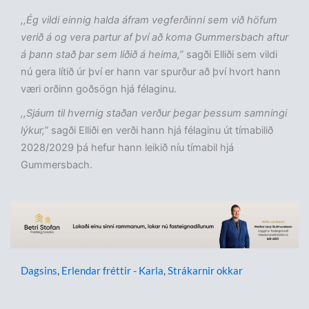
,,Ég vildi einnig halda áfram vegferðinni sem við höfum
verið á og vera partur af því að koma Gummersbach aftur
á þann stað þar sem liðið á heima,”
sagði Elliði sem vildi
nú gera lítið úr því er hann var spurður að því hvort hann
væri orðinn goðsögn hjá félaginu.
,,Sjáum til hvernig staðan verður þegar þessum samningi
lýkur,”
sagði Elliði en verði hann hjá félaginu út tímabilið
2028/2029 þá hefur hann leikið níu tímabil hjá
Gummersbach.
Dagsins
,
Erlendar fréttir - Karla
,
Strákarnir okkar