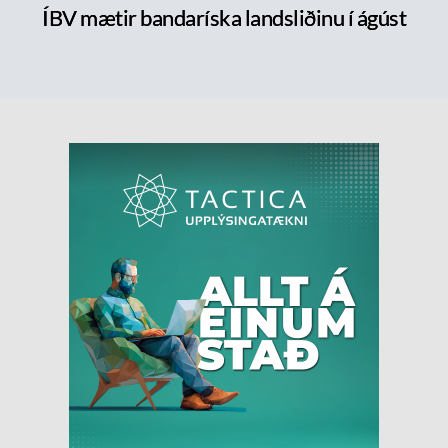
ÍBV mætir bandaríska landsliðinu í ágúst