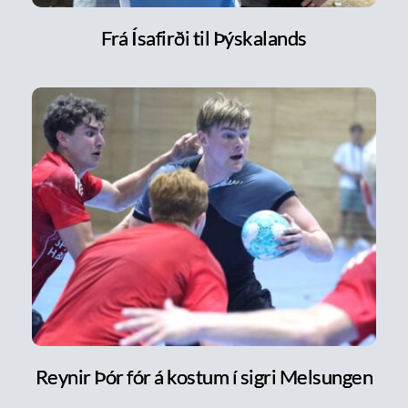
Frá Ísafirði til Þýskalands
Reynir Þór fór á kostum í sigri Melsungen