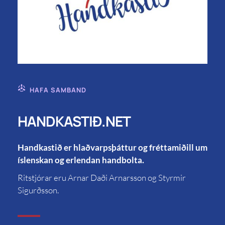
HAFA SAMBAND
HANDKASTIÐ.NET
Handkastið er hlaðvarpsþáttur og fréttamiðill um
íslenskan og erlendan handbolta.
Ritstjórar eru Arnar Daði Arnarsson og Styrmir
Sigurðsson.