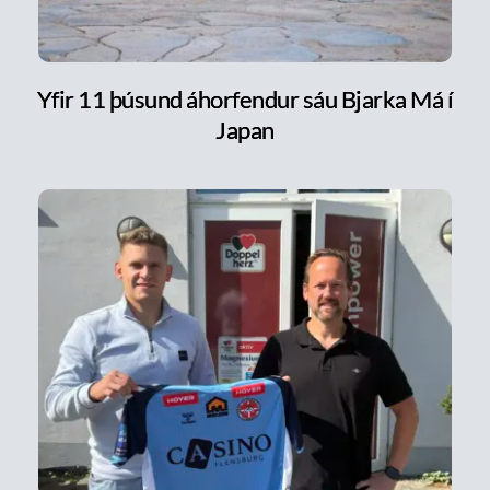
Yfir 11 þúsund áhorfendur sáu Bjarka Má í
Japan