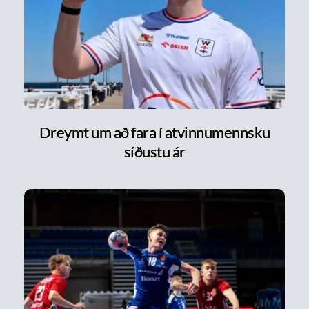
Dreymt um að fara í atvinnumennsku
síðustu ár