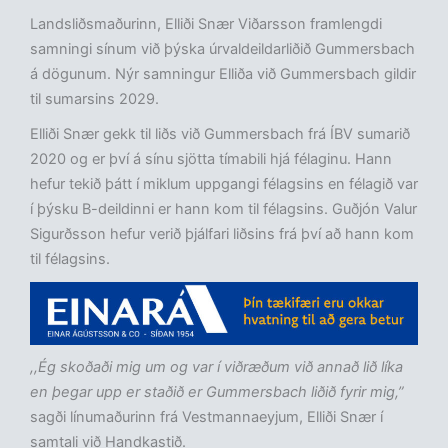
Landsliðsmaðurinn, Elliði Snær Viðarsson framlengdi
samningi sínum við þýska úrvaldeildarliðið Gummersbach
á dögunum. Nýr samningur Elliða við Gummersbach gildir
til sumarsins 2029.
Elliði Snær gekk til liðs við Gummersbach frá ÍBV sumarið
2020 og er því á sínu sjötta tímabili hjá félaginu. Hann
hefur tekið þátt í miklum uppgangi félagsins en félagið var
í þýsku B-deildinni er hann kom til félagsins. Guðjón Valur
Sigurðsson hefur verið þjálfari liðsins frá því að hann kom
til félagsins.
,,Ég skoðaði mig um og var í viðræðum við annað lið líka
en þegar upp er staðið er Gummersbach liðið fyrir mig,”
sagði línumaðurinn frá Vestmannaeyjum, Elliði Snær í
samtali við Handkastið.