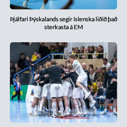
Þjálfari Þýskalands segir íslenska liðið það
sterkasta á EM