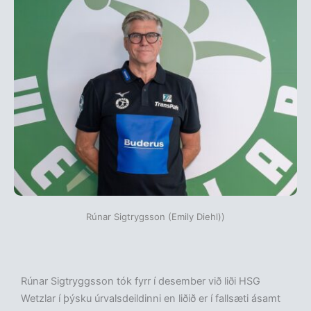
Rúnar Sigtrygsson (Emily Diehl))
Rúnar Sigtryggsson tók fyrr í desember við liði HSG
Wetzlar í þýsku úrvalsdeildinni en liðið er í fallsæti ásamt