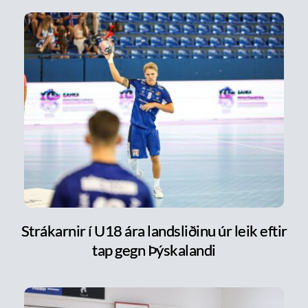
Strákarnir í U18 ára landsliðinu úr leik eftir
tap gegn Þýskalandi