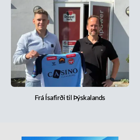
Frá Ísafirði til Þýskalands