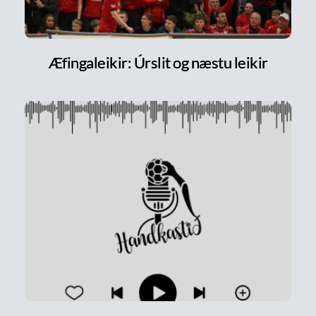
Æfingaleikir: Úrslit og næstu leikir