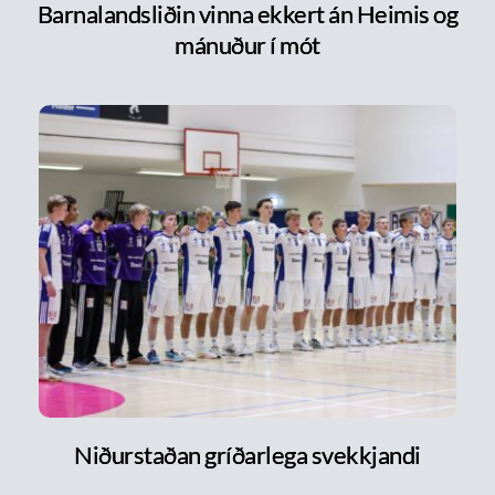
Barnalandsliðin vinna ekkert án Heimis og
mánuður í mót
Niðurstaðan gríðarlega svekkjandi