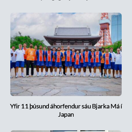
Yfir 11 þúsund áhorfendur sáu Bjarka Má í
Japan