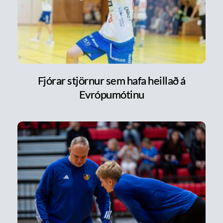
Fjórar stjörnur sem hafa heillað á
Evrópumótinu