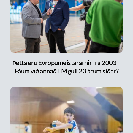
Þetta eru Evrópumeistararnir frá 2003 –
Fáum við annað EM gull 23 árum síðar?