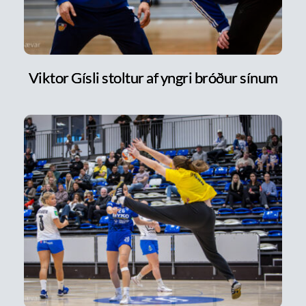
Viktor Gísli stoltur af yngri bróður sínum