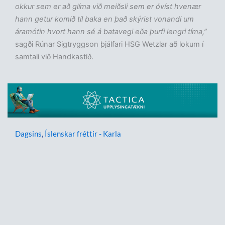
okkur sem er að glíma við meiðsli sem er óvíst hvenær
hann getur komið til baka en það skýrist vonandi um
áramótin hvort hann sé á batavegi eða þurfi lengri tíma,”
sagði Rúnar Sigtryggson þjálfari HSG Wetzlar að lokum í
samtali við Handkastið.
Dagsins
,
Íslenskar fréttir - Karla