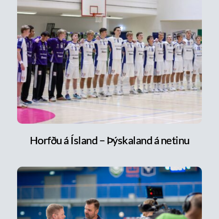
Horfðu á Ísland – Þýskaland á netinu