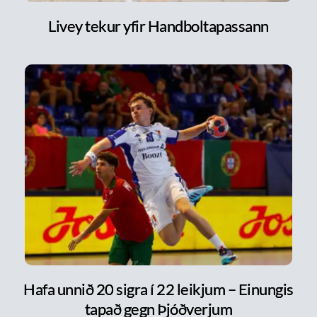
Livey tekur yfir Handboltapassann
Hafa unnið 20 sigra í 22 leikjum – Einungis
tapað gegn Þjóðverjum