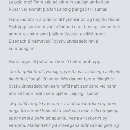
Leipzig með fimm stig að loknum sautján umferðum.
Rúnar var einmitt þjálfari Leipzig þangað til í sumar.
Handkastið sló á þráðinn til Þýskalands og heyrði í Rúnari
Sigtryggssyni sem var í óðaönn í undirbúningi sínum fyrir
annan leik sinn sem þjálfara Wetzlar en liðið mætir
Eisenach á heimavelli í þýsku úrvalsdeildinni á
sunnudaginn.
Hann segir að þetta hafi komið frekar brátt upp.
,,Þetta gekk hratt fyrir sig og þetta var tiltölulega auðveld
ákvörðun,”
sagði Rúnar en Wetzlar var fyrsta félagið úr
þýsku úrvalsdeildinni sem hafði haft samband við hann
eftir að hann hætti sem þjálfari Leipzig í sumar.
,,Ég hafði fengið fyrirspurnir frá öðrum löndum og meiri
segja frá annarri heimsálfu. Það var í raun ekki nægilega
spennandi á þeim tímapunkti. Þetta er áskorun og
verkefni. Maður hefur þá allavegana eitthvað að gera og