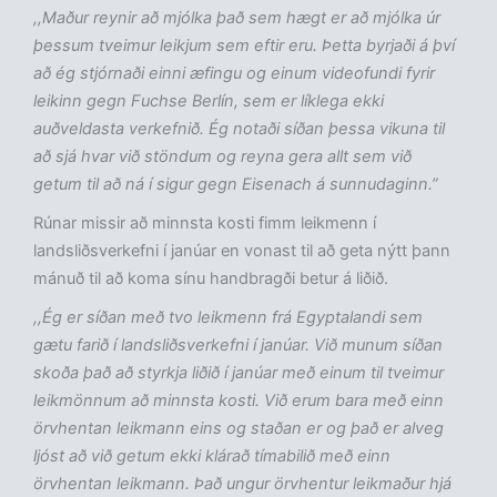
,,Maður reynir að mjólka það sem hægt er að mjólka úr
þessum tveimur leikjum sem eftir eru. Þetta byrjaði á því
að ég stjórnaði einni æfingu og einum videofundi fyrir
leikinn gegn Fuchse Berlín, sem er líklega ekki
auðveldasta verkefnið. Ég notaði síðan þessa vikuna til
að sjá hvar við stöndum og reyna gera allt sem við
getum til að ná í sigur gegn Eisenach á sunnudaginn.”
Rúnar missir að minnsta kosti fimm leikmenn í
landsliðsverkefni í janúar en vonast til að geta nýtt þann
mánuð til að koma sínu handbragði betur á liðið.
,,Ég er síðan með tvo leikmenn frá Egyptalandi sem
gætu farið í landsliðsverkefni í janúar. Við munum síðan
skoða það að styrkja liðið í janúar með einum til tveimur
leikmönnum að minnsta kosti. Við erum bara með einn
örvhentan leikmann eins og staðan er og það er alveg
ljóst að við getum ekki klárað tímabilið með einn
örvhentan leikmann. Það ungur örvhentur leikmaður hjá