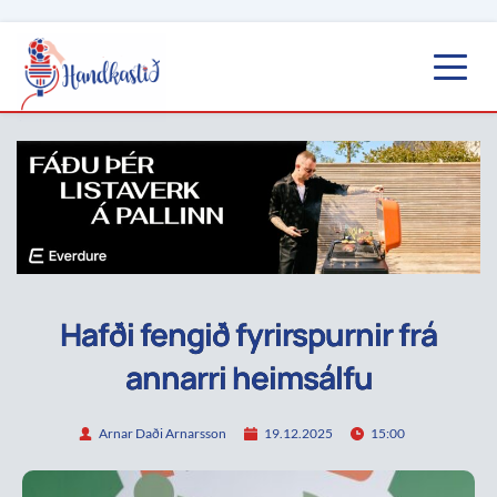
Hafði fengið fyrirspurnir frá
annarri heimsálfu
Arnar Daði Arnarsson
19.12.2025
15:00