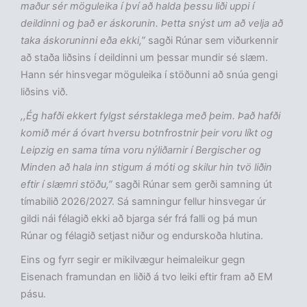
maður sér möguleika í því að halda þessu liði uppi í
deildinni og það er áskorunin. Þetta snýst um að velja að
taka áskoruninni eða ekki,”
sagði Rúnar sem viðurkennir
að staða liðsins í deildinni um þessar mundir sé slæm.
Hann sér hinsvegar möguleika í stöðunni að snúa gengi
liðsins við.
,,Ég hafði ekkert fylgst sérstaklega með þeim. Það hafði
komið mér á óvart hversu botnfrostnir þeir voru líkt og
Leipzig en sama tíma voru nýliðarnir í Bergischer og
Minden að hala inn stigum á móti og skilur hin tvö liðin
eftir í slæmri stöðu,”
sagði Rúnar sem gerði samning út
tímabilið 2026/2027. Sá samningur fellur hinsvegar úr
gildi nái félagið ekki að bjarga sér frá falli og þá mun
Rúnar og félagið setjast niður og endurskoða hlutina.
Eins og fyrr segir er mikilvægur heimaleikur gegn
Eisenach framundan en liðið á tvo leiki eftir fram að EM
pásu.