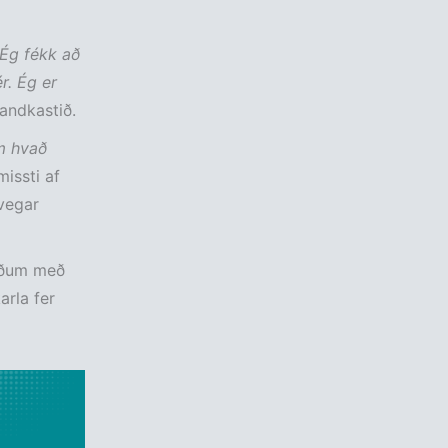
 Ég fékk að
r. Ég er
andkastið.
um hvað
issti af
svegar
erðum með
arla fer