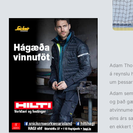
Adam Thors
á reynslu h
um þessar
Adam sem e
og það gæt
atvinnumen
eins árs s
en ekkert 