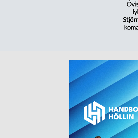
Óvi
l
Stjör
koma