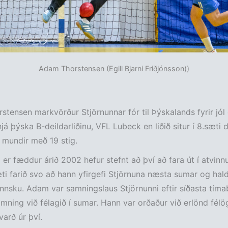
Adam Thorstensen (Egill Bjarni Friðjónsson))
tensen markvörður Stjörnunnar fór til Þýskalands fyrir jól
já þýska B-deildarliðinu, VFL Lubeck en liðið situr í 8.sæti 
 mundir með 19 stig.
r fæddur árið 2002 hefur stefnt að því að fara út í atvin
i farið svo að hann yfirgefi Stjörnuna næsta sumar og haldi
nsku. Adam var samningslaus Stjörnunni eftir síðasta tímab
amning við félagið í sumar. Hann var orðaður við erlönd félö
varð úr því.