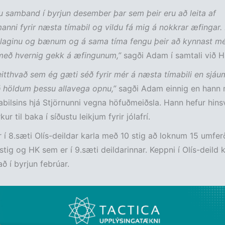
ðu samband í byrjun desember þar sem þeir eru að leita af
nni fyrir næsta tímabil og vildu fá mig á nokkrar æfingar.
élaginu og bænum og á sama tíma fengu þeir að kynnast mé
eð hvernig gekk á æfingunum,”
sagði Adam í samtali við H
 eitthvað sem ég gæti séð fyrir mér á næsta tímabili en sjá
ð höldum þessu allavega opnu,”
sagði Adam einnig en hann m
abilsins hjá Stjörnunni vegna höfuðmeiðsla. Hann hefur hin
ur til baka í síðustu leikjum fyrir jólafrí.
r í 8.sæti Olís-deildar karla með 10 stig að loknum 15 umf
stig og HK sem er í 9.sæti deildarinnar. Keppni í Olís-deild k
að í byrjun febrúar.