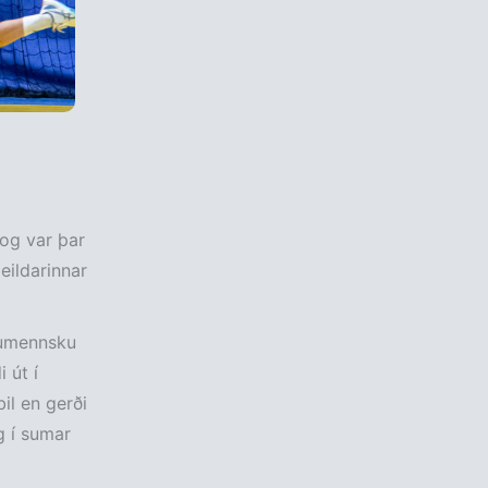
 og var þar
deildarinnar
numennsku
 út í
il en gerði
g í sumar