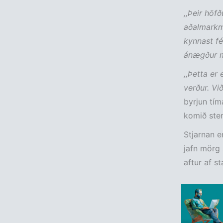
,,Þeir höf
aðalmarkma
kynnast f
ánægður m
,,Þetta er
verður. Vi
byrjun tím
komið sterk
Stjarnan e
jafn mörg 
aftur af st