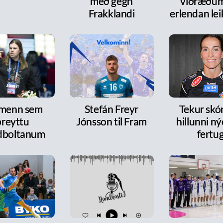
með gegn
viðræðum
Frakklandi
erlendan le
 menn sem
Stefán Freyr
Tekur skó
breyttu
Jónsson til Fram
hillunni n
dboltanum
fertu