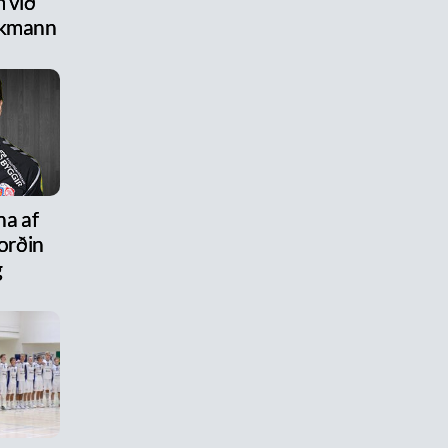
 við
ikmann
na af
ýorðin
g