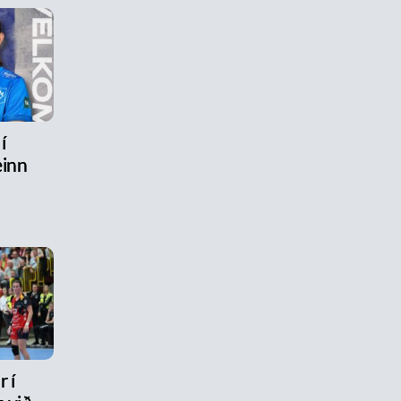
í
inn
 í