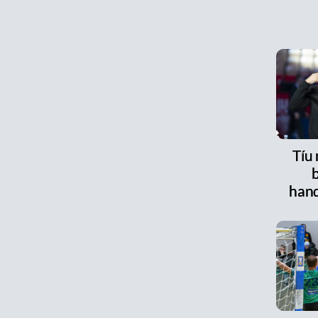
Tíu
han