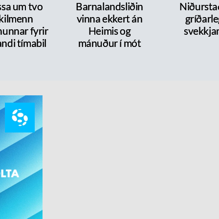
ssa um tvo
Barnalandsliðin
Niðurst
ykilmenn
vinna ekkert án
gríðarl
nunnar fyrir
Heimis og
svekkja
ndi tímabil
mánuður í mót