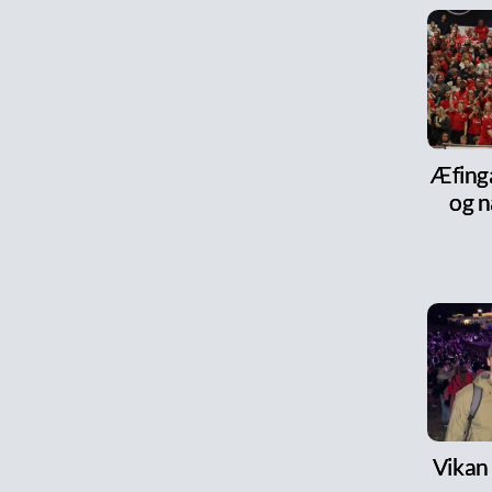
Æfinga
og n
Vikan