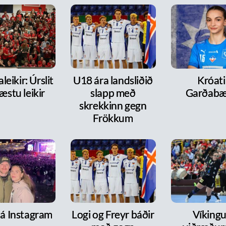
leikir: Úrslit
U18 ára landsliðið
Króati 
æstu leikir
slapp með
Garðabæ
skrekkinn gegn
Frökkum
 á Instagram
Logi og Freyr báðir
Víkingur