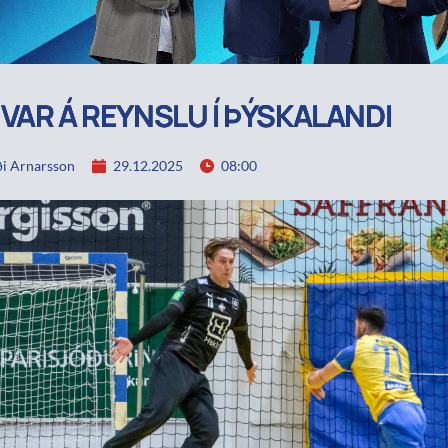
VAR Á REYNSLU Í ÞÝSKALANDI
i Arnarsson
29.12.2025
08:00