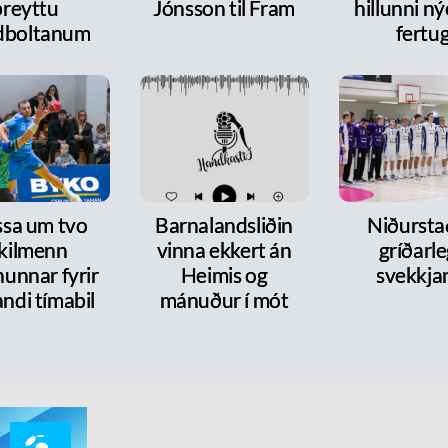
breyttu
Jónsson til Fram
hillunni n
dboltanum
fertu
ssa um tvo
Barnalandsliðin
Niðurst
ykilmenn
vinna ekkert án
gríðarl
nunnar fyrir
Heimis og
svekkja
ndi tímabil
mánuður í mót