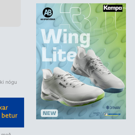
kki nógu
p með