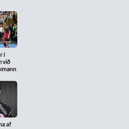
 í
 við
ikmann
na af