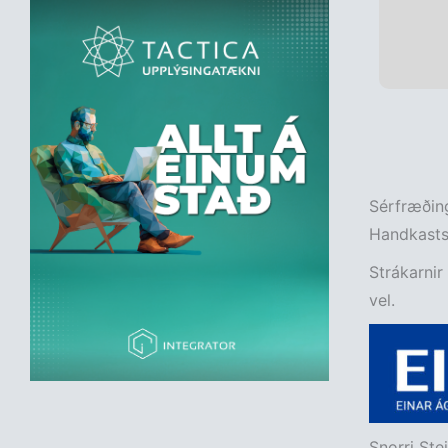
Sérfræðing
Handkastsi
Strákarnir 
vel.
Snorri Ste