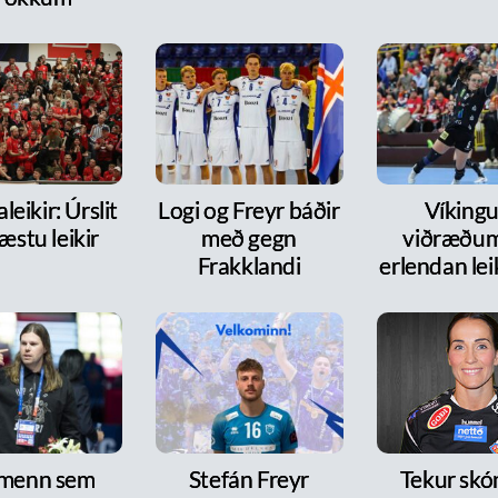
leikir: Úrslit
Logi og Freyr báðir
Víkingur
æstu leikir
með gegn
viðræðum
Frakklandi
erlendan le
 menn sem
Stefán Freyr
Tekur skó