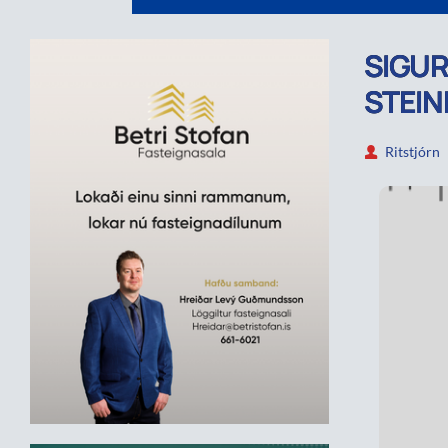
SIGUR
STEINN
Ritstjórn