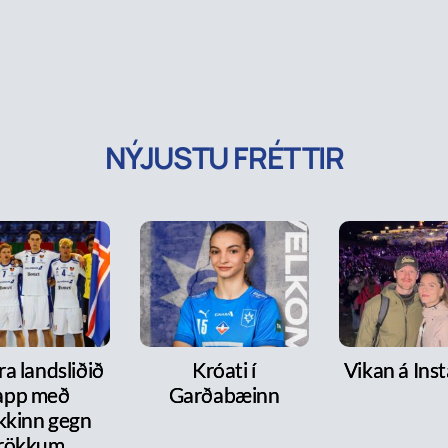
NÝJUSTU FRÉTTIR
a landsliðið
Króati í
Vikan á Ins
lapp með
Garðabæinn
kkinn gegn
rökkum