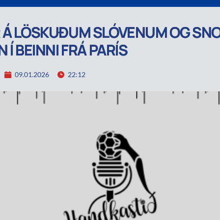
 Á LÖSKUÐUM SLÓVENUM OG SNO
 Í BEINNI FRÁ PARÍS
09.01.2026
22:12