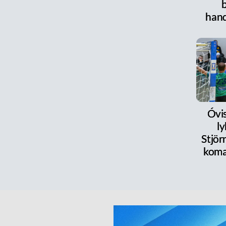
han
Óvi
l
Stjör
koma