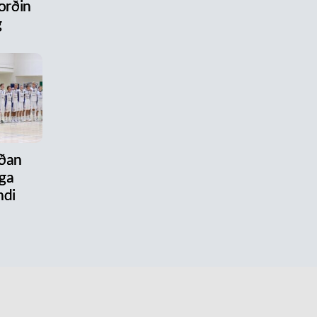
ýorðin
g
aðan
ega
ndi