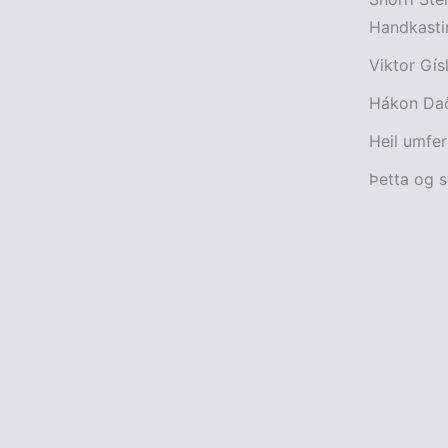
Handkasti
Viktor Gís
Hákon Daði
Heil umferð
Þetta og s