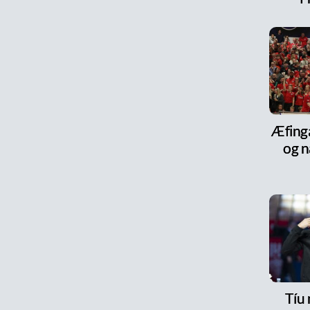
Æfinga
og n
Tíu