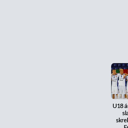
U18 ár
s
skre
F