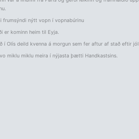
nu.
li frumsýndi nýtt vopn í vopnabúrinu
 er kominn heim til Eyja.
 í Olís deild kvenna á morgun sem fer aftur af stað eftir jóla
vo miklu miklu meira í nýjasta þætti Handkastsins.