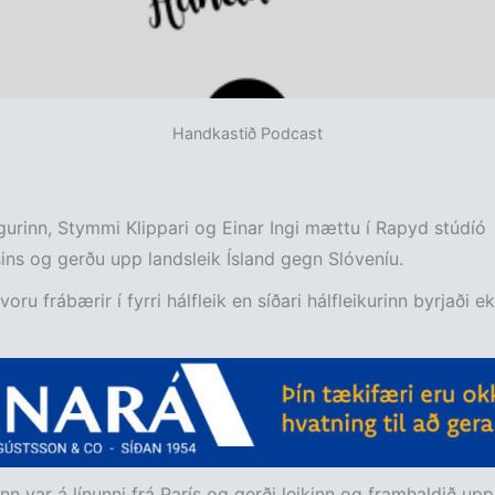
Handkastið Podcast
urinn, Stymmi Klippari og Einar Ingi mættu í Rapyd stúdíó
ns og gerðu upp landsleik Ísland gegn Slóveníu.
voru frábærir í fyrri hálfleik en síðari hálfleikurinn byrjaði e
inn var á línunni frá París og gerði leikinn og framhaldið up