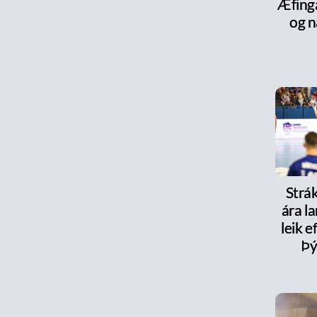
Æfinga
og n
Strák
ára la
leik e
Þý