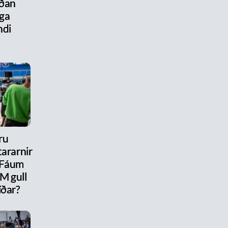
aðan
ega
ndi
ru
ararnir
 Fáum
M gull
íðar?