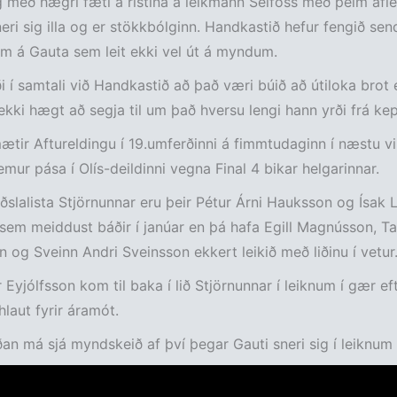
g með hægri fæti á ristina á leikmann Selfoss með þeim afl
eri sig illa og er stökkbólginn. Handkastið hefur fengið se
m á Gauta sem leit ekki vel út á myndum.
i í samtali við Handkastið að það væri búið að útiloka brot
 ekki hægt að segja til um það hversu lengi hann yrði frá kep
ætir Aftureldingu í 19.umferðinni á fimmtudaginn í næstu vi
kemur pása í Olís-deildinni vegna Final 4 bikar helgarinnar.
iðslalista Stjörnunnar eru þeir Pétur Árni Hauksson og Ísak 
sem meiddust báðir í janúar en þá hafa Egill Magnússon, T
 og Sveinn Andri Sveinsson ekkert leikið með liðinu í vetur
 Eyjólfsson kom til baka í lið Stjörnunnar í leiknum í gær eft
laut fyrir áramót.
an má sjá myndskeið af því þegar Gauti sneri sig í leiknum 