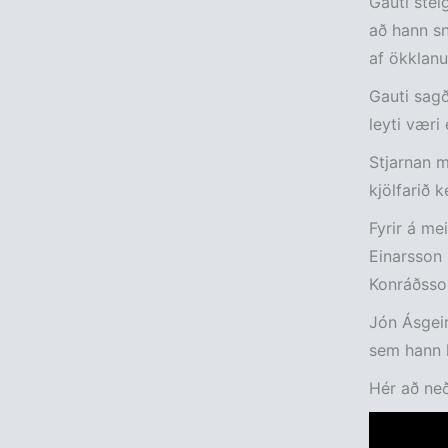
Gauti stei
að hann sn
af ökklanu
Gauti sagð
leyti væri
Stjarnan m
kjölfarið 
Fyrir á me
Einarsson 
Konráðsson
Jón Ásgeir
sem hann h
Hér að neð