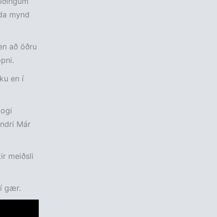
eiðingum
nda mynd
 en að öðru
pni.
ku en í
Logi
andri Már
.
ir meiðsli
í gær.