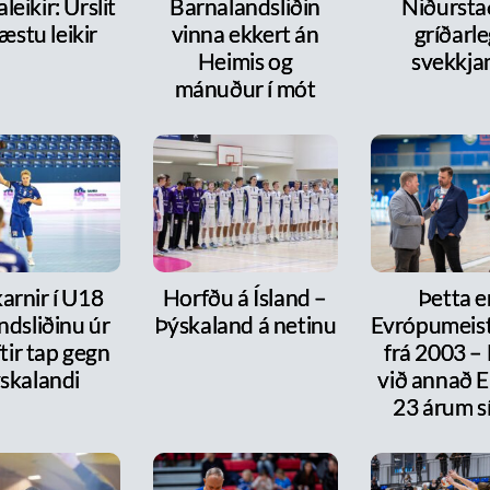
leikir: Úrslit
Barnalandsliðin
Niðurst
æstu leikir
vinna ekkert án
gríðarl
Heimis og
svekkja
mánuður í mót
arnir í U18
Horfðu á Ísland –
Þetta e
ndsliðinu úr
Þýskaland á netinu
Evrópumeist
ftir tap gegn
frá 2003 –
skalandi
við annað E
23 árum s