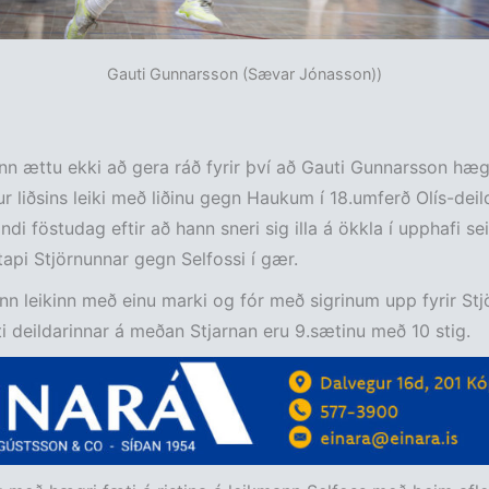
Gauti Gunnarsson (Sævar Jónasson))
n ættu ekki að gera ráð fyrir því að Gauti Gunnarsson hæg
 liðsins leiki með liðinu gegn Haukum í 18.umferð Olís-deil
i föstudag eftir að hann sneri sig illa á ökkla í upphafi sei
 tapi Stjörnunnar gegn Selfossi í gær.
nn leikinn með einu marki og fór með sigrinum upp fyrir St
ti deildarinnar á meðan Stjarnan eru 9.sætinu með 10 stig.