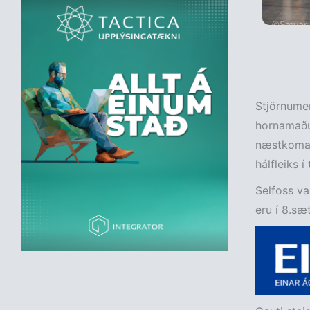
Stjörnumen
hornamaður
næstkomand
hálfleiks í
Selfoss va
eru í 8.sæ