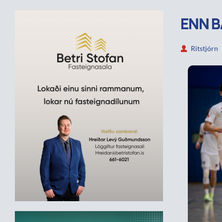
ENN B
Ritstjórn