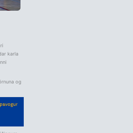
ri
dar karla
nni
jörnuna og