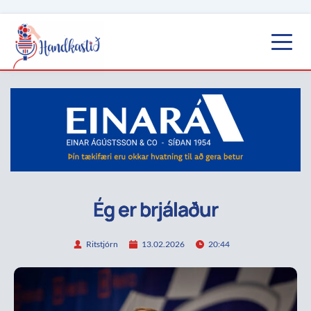
Ég er brjálaður
Ritstjórn
13.02.2026
20:44