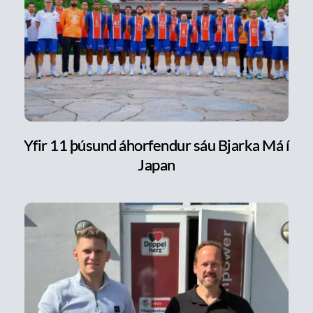
Yfir 11 þúsund áhorfendur sáu Bjarka Má í
Japan