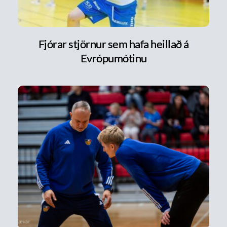
Fjórar stjörnur sem hafa heillað á
Evrópumótinu