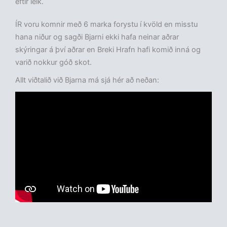
eftir leik.
ÍR voru komnir með 6 marka forystu í kvöld en misstu
hana niður og sagði Bjarni ekki hafa neinar aðrar
skýringar á því aðrar en Breki Hrafn hafi komið inná og
varið nokkur góð skot.
Allt viðtalið við Bjarna má sjá hér að neðan: