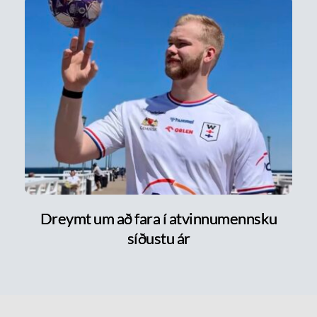
Dreymt um að fara í atvinnumennsku
síðustu ár