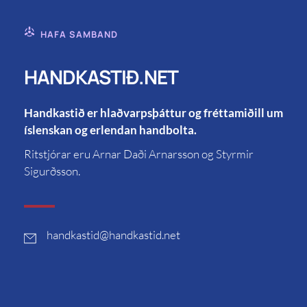
HAFA SAMBAND
HANDKASTIÐ.NET
Handkastið er hlaðvarpsþáttur og fréttamiðill um
íslenskan og erlendan handbolta.
Ritstjórar eru Arnar Daði Arnarsson og Styrmir
Sigurðsson.
handkastid
@handkastid.net