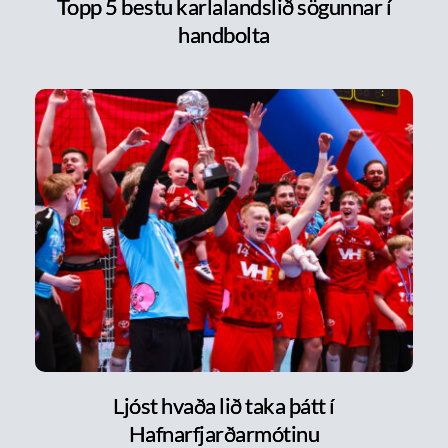
Topp 5 bestu karlalandslið sögunnar í
handbolta
Ljóst hvaða lið taka þátt í
Hafnarfjarðarmótinu