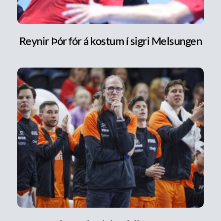
Reynir Þór fór á kostum í sigri Melsungen