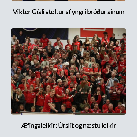
Viktor Gísli stoltur af yngri bróður sínum
Æfingaleikir: Úrslit og næstu leikir