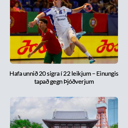
Hafa unnið 20 sigra í 22 leikjum – Einungis
tapað gegn Þjóðverjum