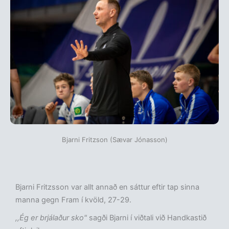
Bjarni Fritzson (Sævar Jónasson)
Bjarni Fritzsson var allt annað en sáttur eftir tap sinna
manna gegn Fram í kvöld, 27-29.
,,Ég er brjálaður sko"
sagði Bjarni í viðtali við Handkastið