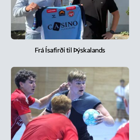
Frá Ísafirði til Þýskalands