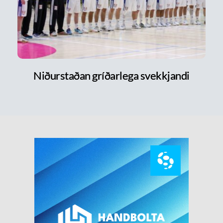
Niðurstaðan gríðarlega svekkjandi