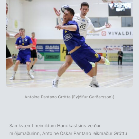
Antoine Pantano Grótta (Eyjólfur Garðarsson))
Samkvæmt heimildum Handkastsins verður
miðjumaðurinn, Antoine Óskar Pantano leikmaður Gróttu