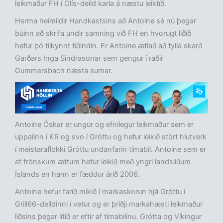
leikmaður FH í Olís-deild karla á næstu leiktíð.
Herma heimildir Handkastsins að Antoine sé nú þegar
búinn að skrifa undir samning við FH en hvorugt liðið
hefur þó tilkynnt tíðindin. Er Antoine ætlað að fylla skarð
Garðars Inga Sindrasonar sem gengur í raðir
Gummersbach næsta sumar.
Antoine Óskar er ungur og efnilegur leikmaður sem er
uppalinn í KR og svo í Gróttu og hefur leikið stórt hlutverk
í meistaraflokki Gróttu undanfarin tímabil. Antoine sem er
af frönskum ættum hefur leikið með yngri landsliðum
Íslands en hann er fæddur árið 2006.
Antoine hefur farið mikið í markaskorun hjá Gróttu í
Grill66-deildinni í vetur og er þriðji markahæsti leikmaður
liðsins þegar lítið er eftir af tímabilinu. Grótta og Víkingur