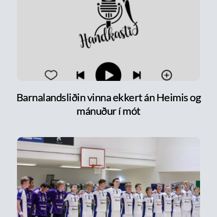
Barnalandsliðin vinna ekkert án Heimis og
mánuður í mót