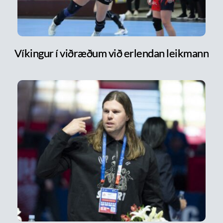
Víkingur í viðræðum við erlendan leikmann