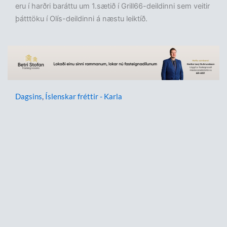
eru í harðri baráttu um 1.sætið í Grill66-deildinni sem veitir
þátttöku í Olís-deildinni á næstu leiktíð.
Dagsins
,
Íslenskar fréttir - Karla