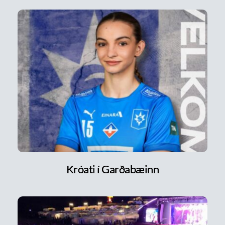
Króati í Garðabæinn