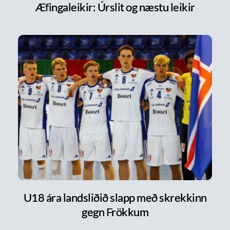
Æfingaleikir: Úrslit og næstu leikir
U18 ára landsliðið slapp með skrekkinn
gegn Frökkum