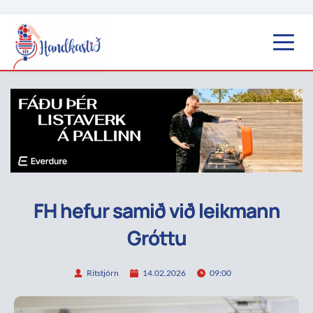
FH hefur samið við leikmann
Gróttu
Ritstjórn
14.02.2026
09:00