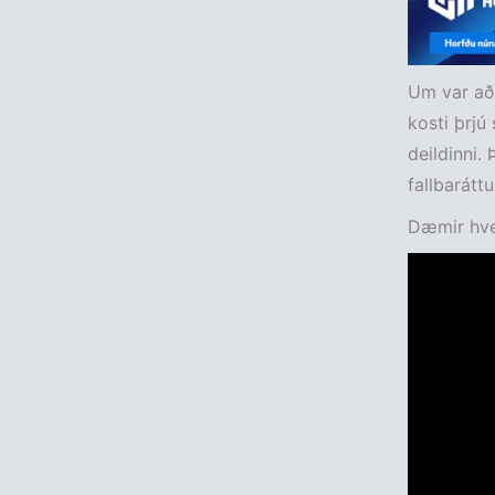
Um var að 
kosti þrjú 
deildinni. 
fallbaráttu
Dæmir hver