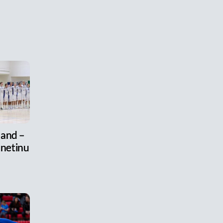
land –
 netinu