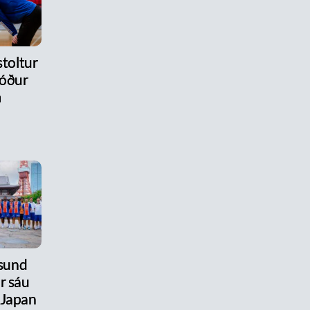
stoltur
róður
m
úsund
r sáu
 Japan