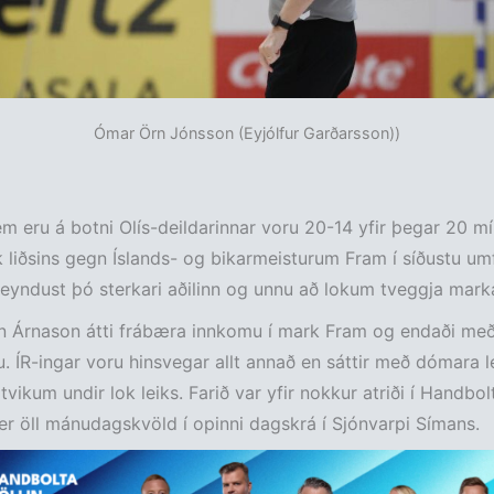
Ómar Örn Jónsson (Eyjólfur Garðarsson))
em eru á botni Olís-deildarinnar voru 20-14 yfir þegar 20 m
eik liðsins gegn Íslands- og bikarmeisturum Fram í síðustu um
eyndust þó sterkari aðilinn og unnu að lokum tveggja marka
fn Árnason átti frábæra innkomu í mark Fram og endaði me
. ÍR-ingar voru hinsvegar allt annað en sáttir með dómara le
vikum undir lok leiks. Farið var yfir nokkur atriði í Handbolt
r öll mánudagskvöld í opinni dagskrá í Sjónvarpi Símans.