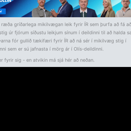
ræða gríðarlega mikilvægan leik fyrir ÍR sem þurfa að fá a
stig úr fjórum síðustu leikjum sínum í deildinni til að halda sæ
Þarna fór gullið tækifæri fyrir ÍR að ná sér í mikilvæg stig í
nni sem er sú jafnasta í mörg ár í Olís-deildinni.
 fyrir sig - en atvikin má sjá hér að neðan.