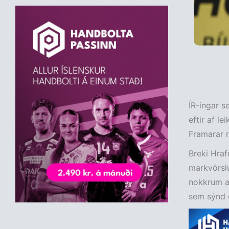
ÍR-ingar s
eftir af l
Framarar r
Breki Hra
markvörslu
nokkrum at
sem sýnd e