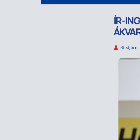
ÍR-IN
ÁKVA
Ritstjórn