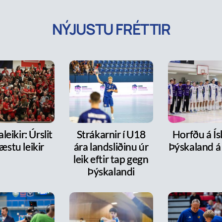
NÝJUSTU FRÉTTIR
leikir: Úrslit
Strákarnir í U18
Horfðu á Ís
æstu leikir
ára landsliðinu úr
Þýskaland á
leik eftir tap gegn
Þýskalandi