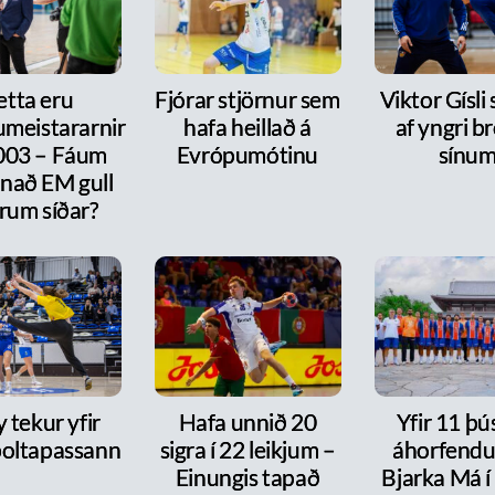
etta eru
Fjórar stjörnur sem
Viktor Gísli 
meistararnir
hafa heillað á
af yngri b
2003 – Fáum
Evrópumótinu
sínu
nnað EM gull
rum síðar?
y tekur yfir
Hafa unnið 20
Yfir 11 þ
oltapassann
sigra í 22 leikjum –
áhorfendu
Einungis tapað
Bjarka Má í