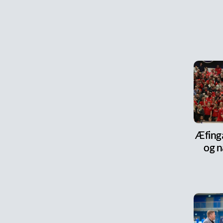
Æfinga
og n