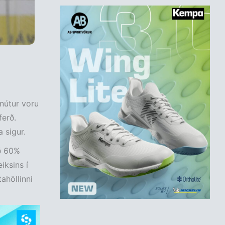
ínútur voru
ferð.
 sigur.
ð 60%
iksins í
ahöllinni