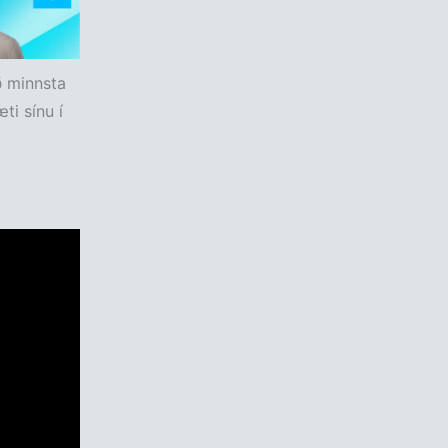
ð minnsta
ti sínu í