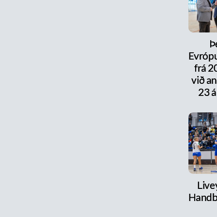
Þ
Evrópu
frá 
við a
23 á
Live
Handb