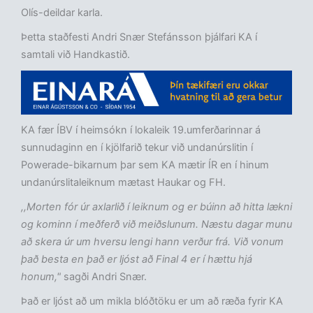
Olís-deildar karla.
Þetta staðfesti Andri Snær Stefánsson þjálfari KA í
samtali við Handkastið.
KA fær ÍBV í heimsókn í lokaleik 19.umferðarinnar á
sunnudaginn en í kjölfarið tekur við undanúrslitin í
Powerade-bikarnum þar sem KA mætir ÍR en í hinum
undanúrslitaleiknum mætast Haukar og FH.
,,Morten fór úr axlarlið í leiknum og er búinn að hitta lækni
og kominn í meðferð við meiðslunum. Næstu dagar munu
að skera úr um hversu lengi hann verður frá. Við vonum
það besta en það er ljóst að Final 4 er í hættu hjá
honum,"
sagði Andri Snær.
Það er ljóst að um mikla blóðtöku er um að ræða fyrir KA