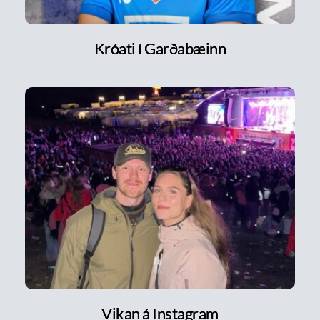
Króati í Garðabæinn
Vikan á Instagram