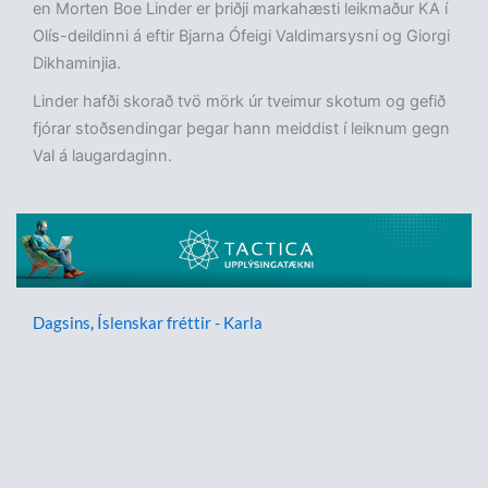
en Morten Boe Linder er þriðji markahæsti leikmaður KA í
Olís-deildinni á eftir Bjarna Ófeigi Valdimarsysni og Giorgi
Dikhaminjia.
Linder hafði skorað tvö mörk úr tveimur skotum og gefið
fjórar stoðsendingar þegar hann meiddist í leiknum gegn
Val á laugardaginn.
Dagsins
,
Íslenskar fréttir - Karla