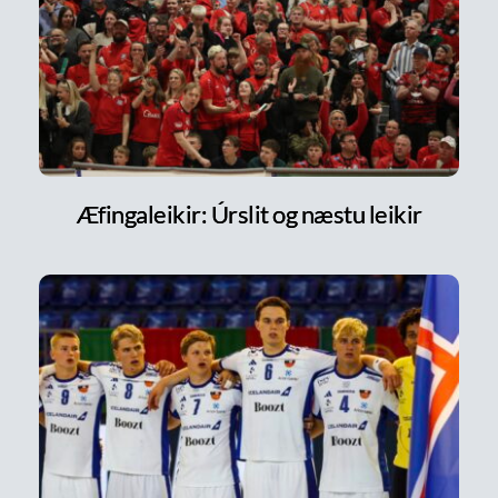
Æfingaleikir: Úrslit og næstu leikir