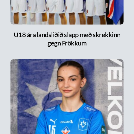
U18 ára landsliðið slapp með skrekkinn
gegn Frökkum