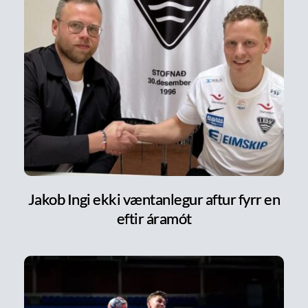
Jakob Ingi ekki væntanlegur aftur fyrr en
eftir áramót