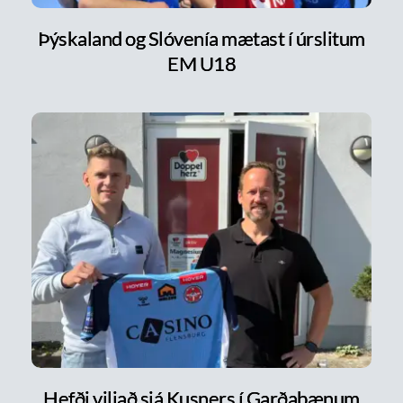
Þýskaland og Slóvenía mætast í úrslitum
EM U18
Hefði viljað sjá Kusners í Garðabænum