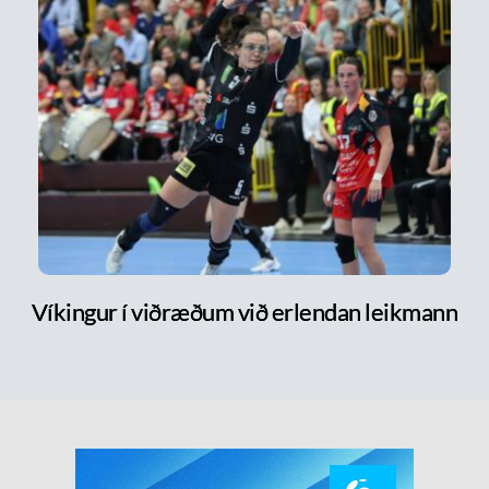
Víkingur í viðræðum við erlendan leikmann