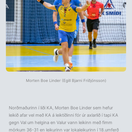
Morten Boe Linder (Egill Bjarni Friðjónsson)
Norðmaðurinn í liði KA, Morten Boe Linder sem hefur
leikið afar vel með KA á leiktíðinni fór úr axlarlið í tapi KA
gegn Val um helgina en Valur vann leikinn með fimm
mörkum 36-31 en leikurinn var lokaleikurinn í 18.umferð