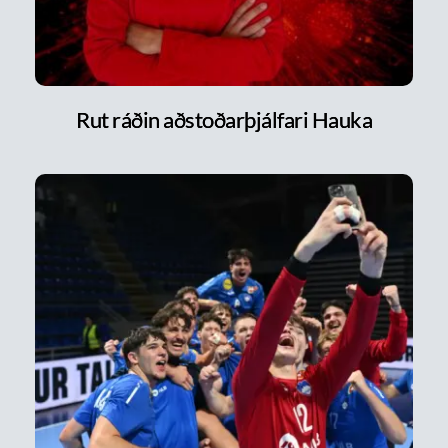
Rut ráðin aðstoðarþjálfari Hauka