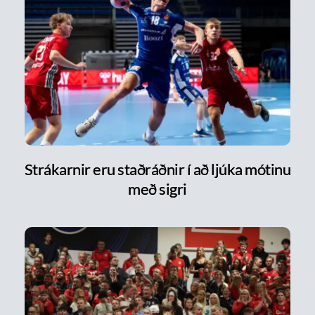
Strákarnir eru staðráðnir í að ljúka mótinu
með sigri