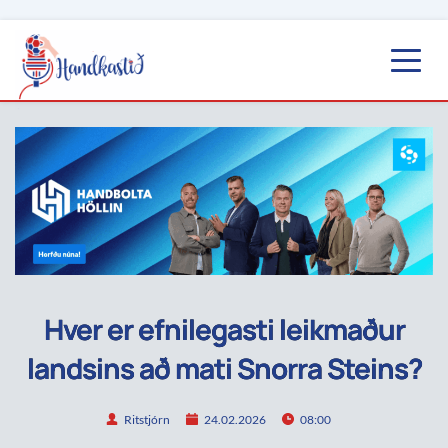
Hver er efnilegasti leikmaður
landsins að mati Snorra Steins?
Ritstjórn
24.02.2026
08:00