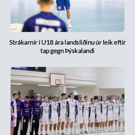
Strákarnir í U18 ára landsliðinu úr leik eftir
tap gegn Þýskalandi