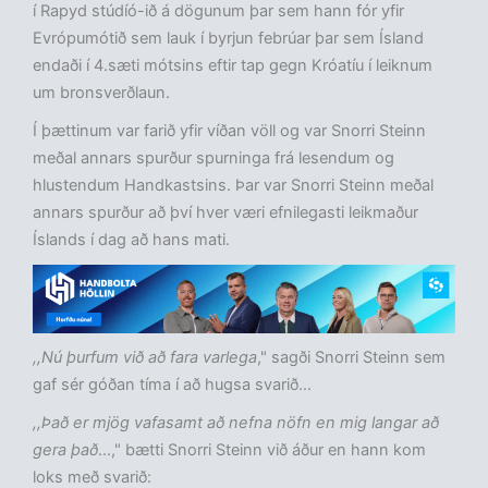
í Rapyd stúdíó-ið á dögunum þar sem hann fór yfir
Evrópumótið sem lauk í byrjun febrúar þar sem Ísland
endaði í 4.sæti mótsins eftir tap gegn Króatíu í leiknum
um bronsverðlaun.
Í þættinum var farið yfir víðan völl og var Snorri Steinn
meðal annars spurður spurninga frá lesendum og
hlustendum Handkastsins. Þar var Snorri Steinn meðal
annars spurður að því hver væri efnilegasti leikmaður
Íslands í dag að hans mati.
,,Nú þurfum við að fara varlega
," sagði Snorri Steinn sem
gaf sér góðan tíma í að hugsa svarið...
,,Það er mjög vafasamt að nefna nöfn en mig langar að
gera það
...," bætti Snorri Steinn við áður en hann kom
loks með svarið: