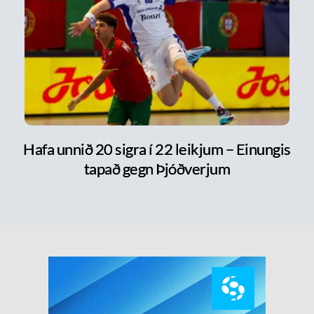
Hafa unnið 20 sigra í 22 leikjum – Einungis
tapað gegn Þjóðverjum