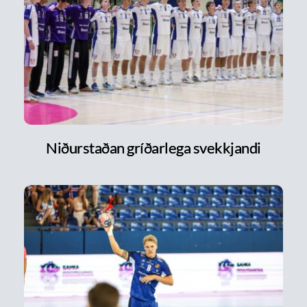
Niðurstaðan gríðarlega svekkjandi