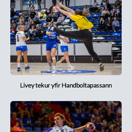
Livey tekur yfir Handboltapassann