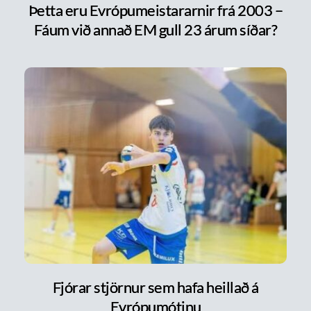
Þetta eru Evrópumeistararnir frá 2003 –
Fáum við annað EM gull 23 árum síðar?
Fjórar stjörnur sem hafa heillað á
Evrópumótinu