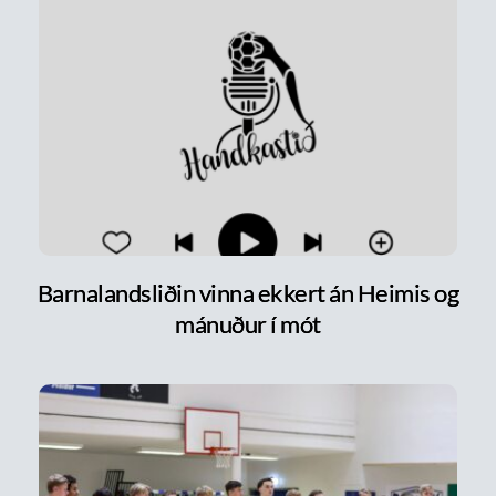
Barnalandsliðin vinna ekkert án Heimis og
mánuður í mót