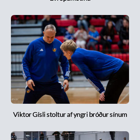
Viktor Gísli stoltur af yngri bróður sínum