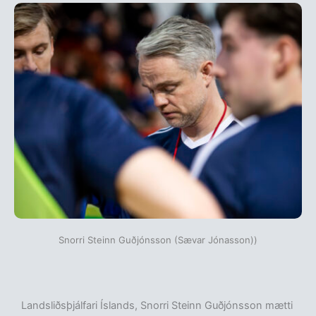
Snorri Steinn Guðjónsson (Sævar Jónasson))
Landsliðsþjálfari Íslands, Snorri Steinn Guðjónsson mætti