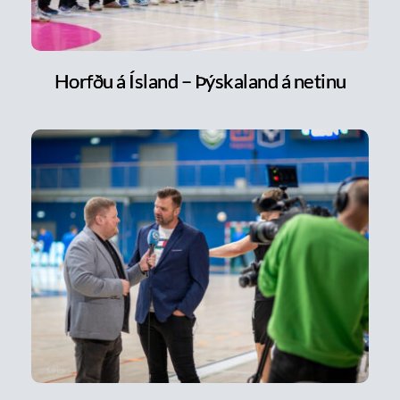
Horfðu á Ísland – Þýskaland á netinu