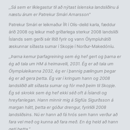
,,Sá sem er líklegastur til að nýtast íslenska landsliðinu á
næstu árum er Patrekur Smári Arnarsson
"
Patrekur Smári er leikmaður ÍR í Olís-deild karla, fæddur
árið 2008 og leikur með gríðarlega sterkur 2008 landsliði
Íslands sem gerði sér lítið fyrir og vann Ólympíuhátíð
æskunnar síðasta sumar í Skopje í Norður-Makedóníu.
,,Þarna kemur þarfagreining sem ég hef gert og þarna er
ég að tala um HM á heimavelli, 2031. Ég er að tala um
Ólympíuleikanna 2032, ég er í þannig pælingum þegar
ég er að gera þetta. Ég var í kringum hann og 2008
landsliðið allt síðasta sumar og fór með þeim til Skopje.
Ég sé skrokk sem ég hef ekki séð oft á Íslandi og
hreyfanlegan. Hann minnir mig á Sigfús Sigurðsson á
margan hátt, þetta er góður drengur, fyrirliði 2008
landsliðsins. Nú er hann að fá hrós sem hann verður að
fara vel með og kunna að fara með. En ég held að hann
geti þetta.”