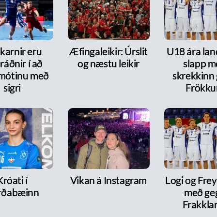
karnir eru
Æfingaleikir: Úrslit
U18 ára lan
ráðnir í að
og næstu leikir
slapp m
 mótinu með
skrekkinn
sigri
Frökk
Króati í
Vikan á Instagram
Logi og Frey
rðabæinn
með ge
Frakkla