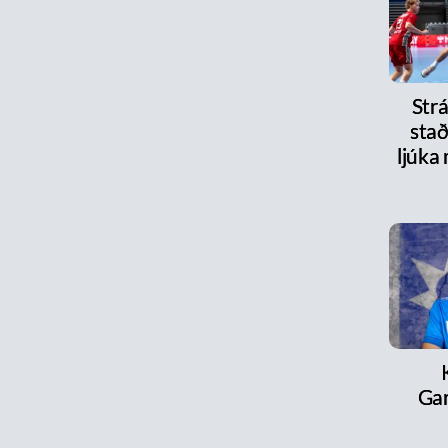
Strá
stað
ljúka
Ga