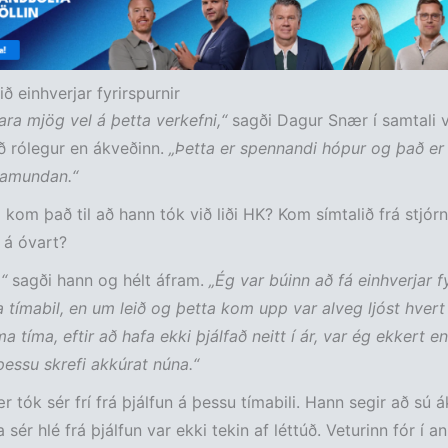
ð einhverjar fyrirspurnir
bara mjög vel á þetta verkefni,“
sagði Dagur Snær í samtali v
ð rólegur en ákveðinn.
„Þetta er spennandi hópur og það er 
ramundan.“
 kom það til að hann tók við liði HK? Kom símtalið frá stj
á óvart?
“
sagði hann og hélt áfram.
„Ég var búinn að fá einhverjar fy
a tímabil, en um leið og þetta kom upp var alveg ljóst hvert 
a tíma, eftir að hafa ekki þjálfað neitt í ár, var ég ekkert e
þessu skrefi akkúrat núna.“
 tók sér frí frá þjálfun á þessu tímabili. Hann segir að sú 
sér hlé frá þjálfun var ekki tekin af léttúð. Veturinn fór í a