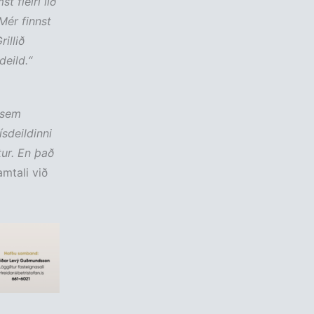
 fleiri lið
Mér finnst
illið
deild.“
 sem
sdeildinni
ur. En það
mtali við