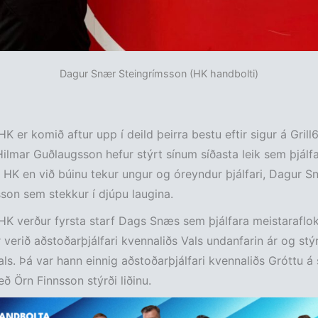
Dagur Snær Steingrímsson (HK handbolti)
HK er komið aftur upp í deild þeirra bestu eftir sigur á Grill
 Hilmar Guðlaugsson hefur stýrt sínum síðasta leik sem þjálfa
 HK en við búinu tekur ungur og óreyndur þjálfari, Dagur S
son sem stekkur í djúpu laugina.
HK verður fyrsta starf Dags Snæs sem þjálfara meistaraflo
 verið aðstoðarþjálfari kvennaliðs Vals undanfarin ár og stýr
ls. Þá var hann einnig aðstoðarþjálfari kvennaliðs Gróttu á
eð Örn Finnsson stýrði liðinu.