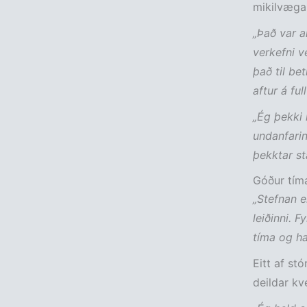
mikilvæga
„Það var a
verkefni v
það til be
aftur á ful
„Ég þekki
undanfarin 
þekktar st
Góður tíma
„Stefnan er
leiðinni. F
tíma og ha
Eitt af s
deildar kv