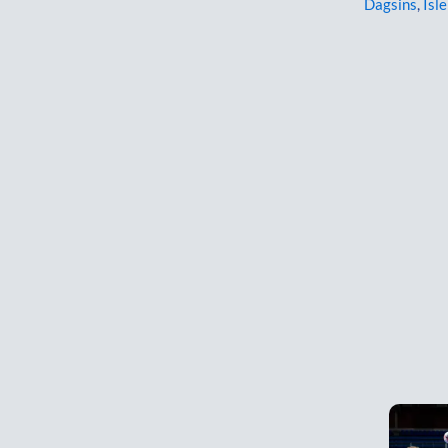
Dagsins
,
Ísl