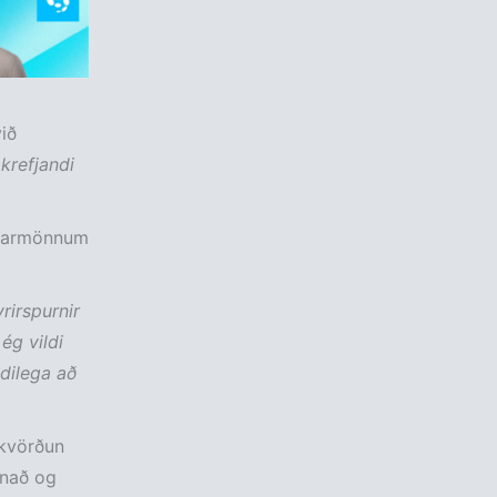
ið
krefjandi
órnarmönnum
rirspurnir
ég vildi
ndilega að
ákvörðun
nnað og