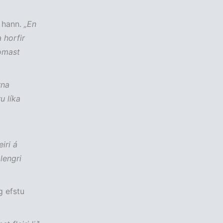
 hann.
„En
 horfir
komast
rna
u líka
iri á
 lengri
g efstu