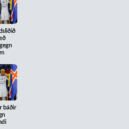
dsliðið
eð
 gegn
um
r báðir
gn
ndi