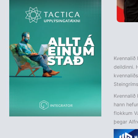
Kvennalið 
deildinni.
kvennaliðs
Steingríms
Kvennalið 
hann hefur
flokkum Va
þegar Alfr