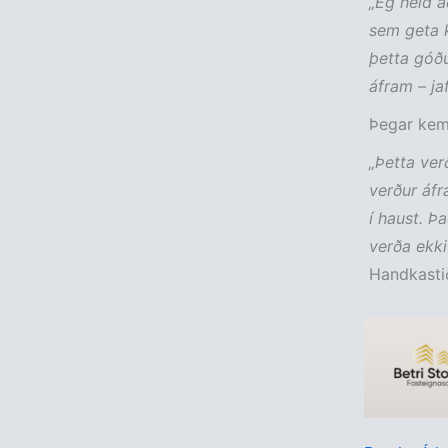
„Ég held a
sem geta k
þetta góður
áfram – jaf
Þegar kemu
„Þetta ver
verður áfr
í haust.
Þa
verða ekki
Handkasti