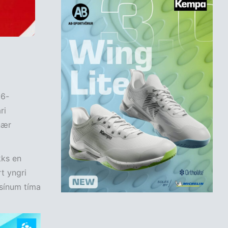
66-
ri
nær
kks en
t yngri
 sínum tíma