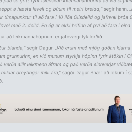
ð það sé gott fyrir íslenskan kvennahandbolta að við eignumst
eppt á hæsta leveli og búum til meiri breidd,“
segir hann.
„
 tímapunktur til að fara í 10 liða Olísdeild og jafnvel þróa Gr
nvel með 2. deild. En ég er ekki hrifinn af því að fara í eina 
r að leikmannahópnum er jafnvægi lykilorðið.
ður blanda,“
segir Dagur.
„Við erum með mjög góðan kjarna
am grunnurinn, en við munum styrkja hópinn fyrir átökin í Olí
ð verða allir leikmenn áfram og það verða einhverjar viðbæt
 miklar breytingar milli ára
," sagði Dagur Snær að lokum í sa
ð.