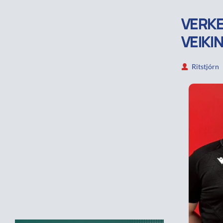
VERKE
VEIKI
Ritstjórn