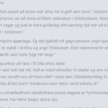
ra.
lltaf planið að koma mér aftur inn á gólf sem fyrst,“
útskýrir
etrarins var að sinna erfiðum veikindum í fjölskyldunni. Núna
tri vegar og það er bara gríðarleg eftirvænting hjá mér að 
lt í boltanum.“
 hópinn ágætlega
.
Ég hef þjálfað oft gegn þessum yngri kja
ár, bæði í Grillinu og yngri flokkunum. Eldri leikmennirnir er
ærðir sem hafa fylgt HK lengi.“
punktur að fara í 10 liða efstu deild
 sett hátt hjá HK. Það er mikill efniviður til staðar og enn me
yrstu skrefin eru að festa liðið í sessi sem Olísdeildarfélag til
lda áfram þeirri framþróun sem hefur verið síðustu ár.“
tóru umræðuefnum handboltans þessa dagana er fyrirkomula
enna. Þar hefur Dagur skýra sýn.