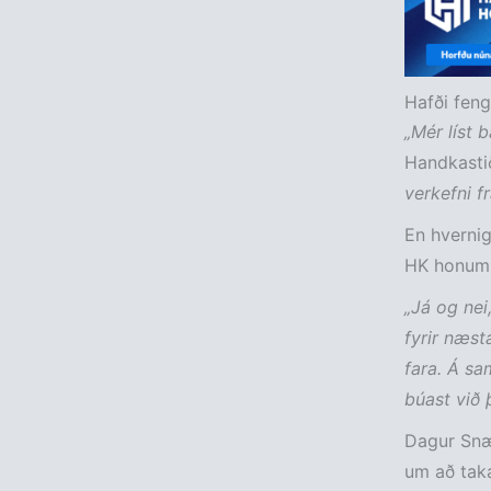
Hafði fengi
„Mér líst 
Handkasti
verkefni f
En hvernig
HK honum 
„Já og nei,
fyrir næst
fara. Á sam
búast við 
Dagur Snær
um að taka 