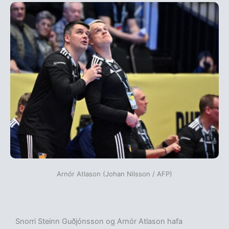
Arnór Atlason (Johan Nilsson / AFP)
Snorri Steinn Guðjónsson og Arnór Atlason hafa