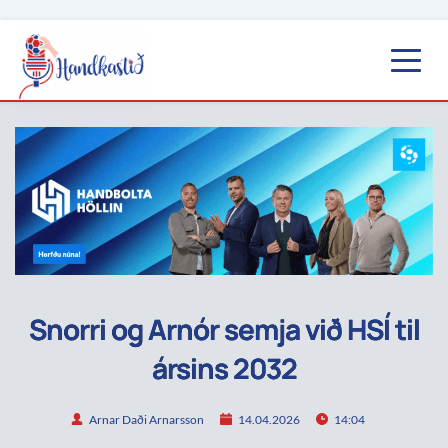
Snorri og Arnór semja við HSÍ til
ársins 2032
Arnar Daði Arnarsson
14.04.2026
14:04