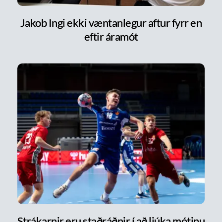
Jakob Ingi ekki væntanlegur aftur fyrr en
eftir áramót
Strákarnir eru staðráðnir í að ljúka mótinu