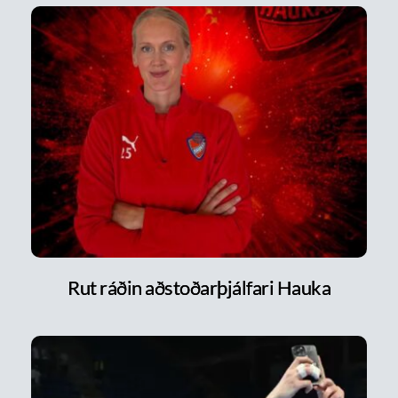
Rut ráðin aðstoðarþjálfari Hauka