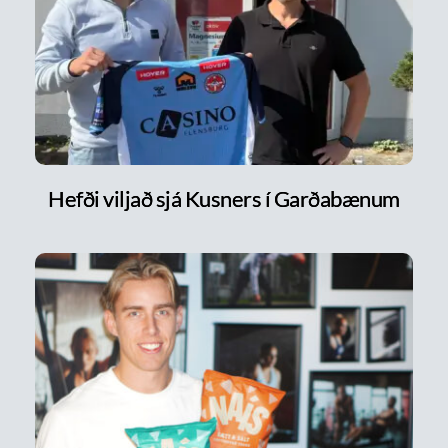
Hefði viljað sjá Kusners í Garðabænum