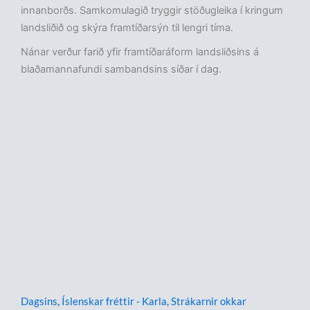
innanborðs. Samkomulagið tryggir stöðugleika í kringum
landsliðið og skýra framtíðarsýn til lengri tíma.
Nánar verður farið yfir framtíðaráform landsliðsins á
blaðamannafundi sambandsins síðar í dag.
Dagsins
,
Íslenskar fréttir - Karla
,
Strákarnir okkar