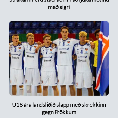
með sigri
U18 ára landsliðið slapp með skrekkinn
gegn Frökkum