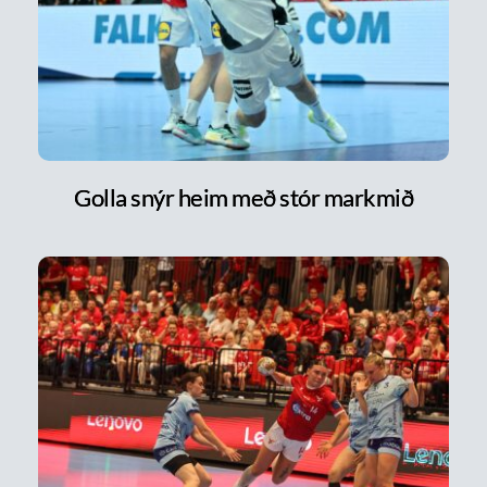
Golla snýr heim með stór markmið