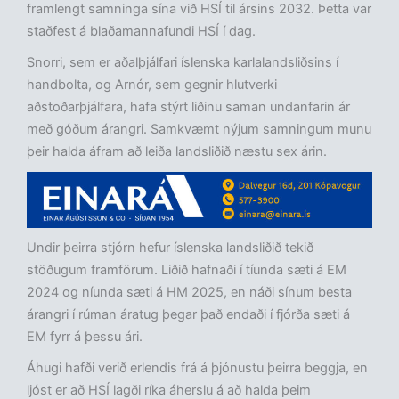
framlengt samninga sína við HSÍ til ársins 2032. Þetta var
staðfest á blaðamannafundi HSÍ í dag.
Snorri, sem er aðalþjálfari íslenska karlalandsliðsins í
handbolta, og Arnór, sem gegnir hlutverki
aðstoðarþjálfara, hafa stýrt liðinu saman undanfarin ár
með góðum árangri. Samkvæmt nýjum samningum munu
þeir halda áfram að leiða landsliðið næstu sex árin.
Undir þeirra stjórn hefur íslenska landsliðið tekið
stöðugum framförum. Liðið hafnaði í tíunda sæti á EM
2024 og níunda sæti á HM 2025, en náði sínum besta
árangri í rúman áratug þegar það endaði í fjórða sæti á
EM fyrr á þessu ári.
Áhugi hafði verið erlendis frá á þjónustu þeirra beggja, en
ljóst er að HSÍ lagði ríka áherslu á að halda þeim