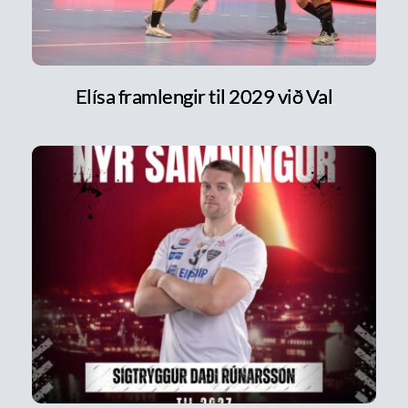
Elísa framlengir til 2029 við Val