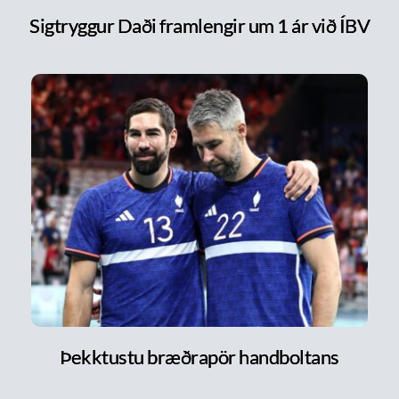
Sigtryggur Daði framlengir um 1 ár við ÍBV
Þekktustu bræðrapör handboltans