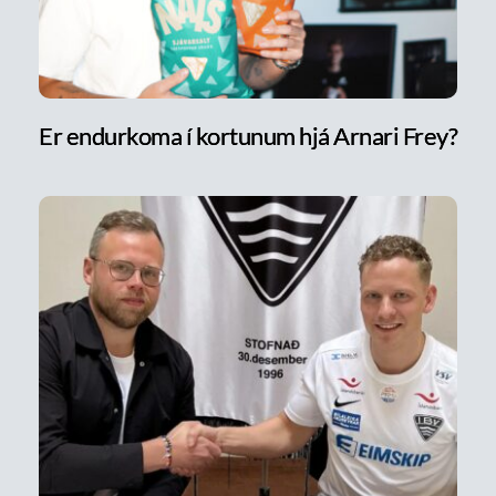
Er endurkoma í kortunum hjá Arnari Frey?