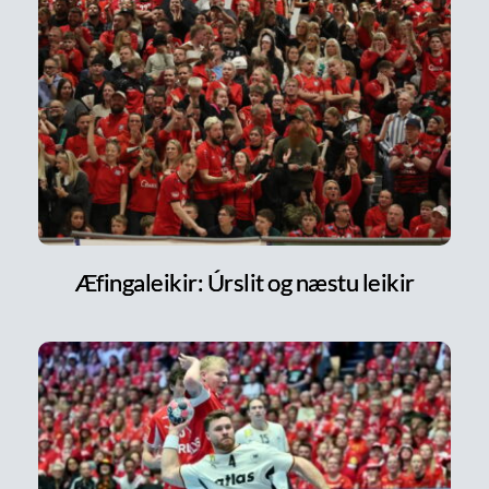
Æfingaleikir: Úrslit og næstu leikir