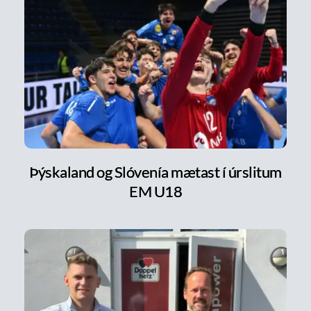
Þýskaland og Slóvenía mætast í úrslitum
EM U18