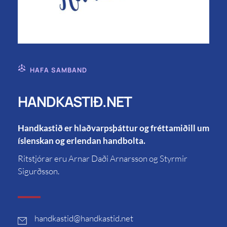
HAFA SAMBAND
HANDKASTIÐ.NET
Handkastið er hlaðvarpsþáttur og fréttamiðill um
íslenskan og erlendan handbolta.
Ritstjórar eru Arnar Daði Arnarsson og Styrmir
Sigurðsson.
handkastid
@handkastid.net