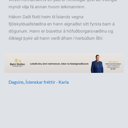
myndi vilja fá annan hvorn leikmanninn.
Hákon Daði flutti heim til Íslands vegna
fjölskylduaðstæðna en hann eignaðist sitt fyrsta barn á
dögunum. Hann er búsettur á höfuðborgarsvæðinu og
ólíklegt þykir að hann verði áfram í herbúðum ÍBV.
Dagsins
,
Íslenskar fréttir - Karla