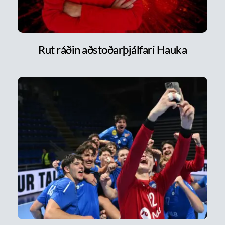
Rut ráðin aðstoðarþjálfari Hauka