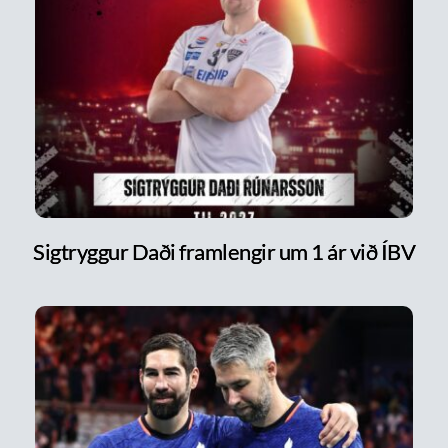
Sigtryggur Daði framlengir um 1 ár við ÍBV