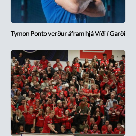
Tymon Ponto verður áfram hjá Víði í Garði