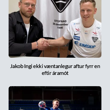
Jakob Ingi ekki væntanlegur aftur fyrr en
eftir áramót